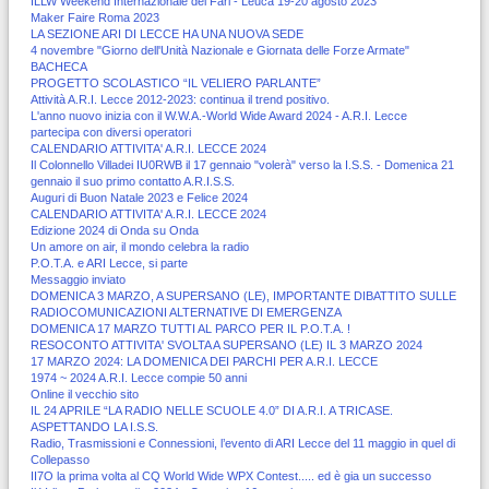
ILLW Weekend Internazionale dei Fari - Leuca 19-20 agosto 2023
Maker Faire Roma 2023
LA SEZIONE ARI DI LECCE HA UNA NUOVA SEDE
4 novembre "Giorno dell'Unità Nazionale e Giornata delle Forze Armate"
BACHECA
PROGETTO SCOLASTICO “IL VELIERO PARLANTE”
Attività A.R.I. Lecce 2012-2023: continua il trend positivo.
L'anno nuovo inizia con il W.W.A.-World Wide Award 2024 - A.R.I. Lecce
partecipa con diversi operatori
CALENDARIO ATTIVITA' A.R.I. LECCE 2024
Il Colonnello Villadei IU0RWB il 17 gennaio "volerà" verso la I.S.S. - Domenica 21
gennaio il suo primo contatto A.R.I.S.S.
Auguri di Buon Natale 2023 e Felice 2024
CALENDARIO ATTIVITA' A.R.I. LECCE 2024
Edizione 2024 di Onda su Onda
Un amore on air, il mondo celebra la radio
P.O.T.A. e ARI Lecce, si parte
Messaggio inviato
DOMENICA 3 MARZO, A SUPERSANO (LE), IMPORTANTE DIBATTITO SULLE
RADIOCOMUNICAZIONI ALTERNATIVE DI EMERGENZA
DOMENICA 17 MARZO TUTTI AL PARCO PER IL P.O.T.A. !
RESOCONTO ATTIVITA' SVOLTA A SUPERSANO (LE) IL 3 MARZO 2024
17 MARZO 2024: LA DOMENICA DEI PARCHI PER A.R.I. LECCE
1974 ~ 2024 A.R.I. Lecce compie 50 anni
Online il vecchio sito
IL 24 APRILE “LA RADIO NELLE SCUOLE 4.0” DI A.R.I. A TRICASE.
ASPETTANDO LA I.S.S.
Radio, Trasmissioni e Connessioni, l’evento di ARI Lecce del 11 maggio in quel di
Collepasso
II7O la prima volta al CQ World Wide WPX Contest..... ed è gia un successo