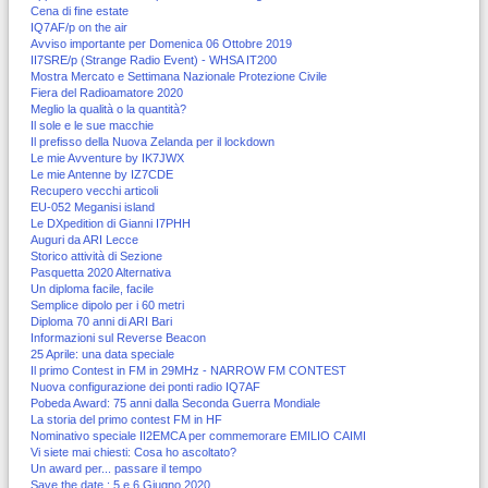
Cena di fine estate
IQ7AF/p on the air
Avviso importante per Domenica 06 Ottobre 2019
II7SRE/p (Strange Radio Event) - WHSA IT200
Mostra Mercato e Settimana Nazionale Protezione Civile
Fiera del Radioamatore 2020
Meglio la qualità o la quantità?
Il sole e le sue macchie
Il prefisso della Nuova Zelanda per il lockdown
Le mie Avventure by IK7JWX
Le mie Antenne by IZ7CDE
Recupero vecchi articoli
EU-052 Meganisi island
Le DXpedition di Gianni I7PHH
Auguri da ARI Lecce
Storico attività di Sezione
Pasquetta 2020 Alternativa
Un diploma facile, facile
Semplice dipolo per i 60 metri
Diploma 70 anni di ARI Bari
Informazioni sul Reverse Beacon
25 Aprile: una data speciale
Il primo Contest in FM in 29MHz - NARROW FM CONTEST
Nuova configurazione dei ponti radio IQ7AF
Pobeda Award: 75 anni dalla Seconda Guerra Mondiale
La storia del primo contest FM in HF
Nominativo speciale II2EMCA per commemorare EMILIO CAIMI
Vi siete mai chiesti: Cosa ho ascoltato?
Un award per... passare il tempo
Save the date : 5 e 6 Giugno 2020