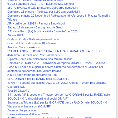
6 e 13 settembre 2022 - IAC - Italian Activity Contest
150° Anniversario dalla fondazione del Corpo degli Alpini
Domenica 16 ottobre - Field day per i 150 anni degli Alpini
Domenica mattina 20 Novembre i Radioamatori di ARI Lecce in Piazza Pisanelli a
Tricase
ARI - tariffe per il 2023 - Rinnovi e Nuovi soci
Sabato 17 dicembre - Castrignano de Greci
A Tricase Porto (Le) la prima attività "portatile" del 2023
Attività 2023
Onda su Onda - Gallipoli quarta edizione
Corso di LINUX da sabato 18 febbraio
Aradeo - Soccorso Amico
ESERCITAZIONE, DOMANI SERA, PER I RADIOAMATORI DI A.R.I. LECCE
464esima Esercitazione Rete Zamberletti
Diploma Cento Anni dell'Aeronautica Militare Italiana
Domenica 26 Marzo 2023 - Attivazione Aeroporto Militare F. Cesari - Galatina
Per A.R.I. Lecce due giorni di attività all'interno dell'Aeroporto di Galatina nel
centenario dell'Aeronautica Militare Italiana
A.R.I. Lecce forma gli operatori del 118.
Le GIORNATE per La RADIO nelle SCUOLE 4.0
IQ7AF/P: secondi assoluti nel 2022 al 22° W.C.I. Contest “ Week End Diploma
Castelli d’Italia”
Test 10 Giga ATV
Il 4 maggio A.R.I. Lecce è a Tricase (Le) per: Le GIORNATE per La RADIO nelle
SCUOLE 4.0 "dai social online ai social ON AIR"
Successo a Tricase (Le) per Le GIORNATE per La RADIO nelle SCUOLE 4.0
"dai social online ai social ON AIR"
Antenne che passione !
Ultima settimana di Giugno 2023