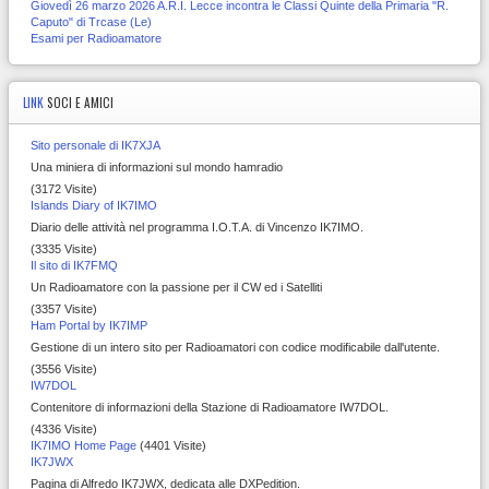
Giovedì 26 marzo 2026 A.R.I. Lecce incontra le Classi Quinte della Primaria "R.
Caputo" di Trcase (Le)
Esami per Radioamatore
LINK
SOCI E AMICI
Sito personale di IK7XJA
Una miniera di informazioni sul mondo hamradio
(3172 Visite)
Islands Diary of IK7IMO
Diario delle attività nel programma I.O.T.A. di Vincenzo IK7IMO.
(3335 Visite)
Il sito di IK7FMQ
Un Radioamatore con la passione per il CW ed i Satelliti
(3357 Visite)
Ham Portal by IK7IMP
Gestione di un intero sito per Radioamatori con codice modificabile dall'utente.
(3556 Visite)
IW7DOL
Contenitore di informazioni della Stazione di Radioamatore IW7DOL.
(4336 Visite)
IK7IMO Home Page
(4401 Visite)
IK7JWX
Pagina di Alfredo IK7JWX, dedicata alle DXPedition.