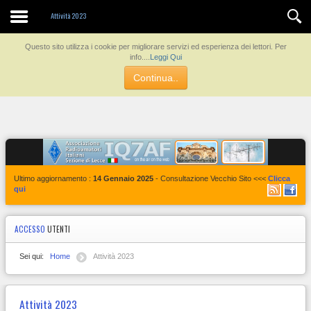
Contatti
Attività 2023
Questo sito utilizza i cookie per migliorare servizi ed esperienza dei lettori. Per
info....
Leggi Qui
Continua..
Ultimo aggiornamento :
14 Gennaio 2025
- Consultazione Vecchio Sito <<<
Clicca
qui
ACCESSO
UTENTI
Sei qui:
Home
Attività 2023
Attività 2023