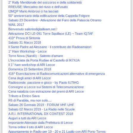
2° Rally Meridionale del soccorso e della solidarietà
RREUSE: Mercatino del riuso e dell’usato
I2MQP Mario Ambrosi ci ha lasciati
50° anniversario della edificazione della Cappella Folgore
Sabato 23 Dicembre - Attivazione del Faro della Palascia Otranto
WAIL 2017
Benvenuto salentodigitalteam.net !
Attivazione DCI LE-091 Torre Squillace (LE) ~ Team IQ7AF
410^ Prova di Sintonia
Sabato 31 Marzo 2018
Il Santo Padre ad Alessano - il contributo dei Radioamatori
1° Ham Workshop - Lecce
Torre Nova (Nardò) - Salento d'amare
L'Incrociata da Porta Rudiae al Castello di IK7XJA
Il 1° ham workshop di ARI Lecce
Domenica 23 Settembre 2018
416^ Esercitazione di Radiocomunicazioni alternative di emergenza
Cena degli amici di ARI Lecce
Radiosonde: passione e gioco - by Paolo IU7IHG
Convegno a Lecce sui Sistemi di Telecomunicazione
Cena natalizia con estrazione dei premi di ARI Lecce
Tributo a Enrico Sava
R6 di Parabita, ma non solo....
Sabato 26 Gennaio 2019 - FORUM VHF UHF
Sabato 02 Marzo 2019 - La Radio nelle Scuole
A.R.I. INTERNATIONAL DX CONTEST 2018
Auguri a tutti da ARI Lecce
Importante Attestato dalla Prefettura di Lecce
Torna online il sito di ARI Lecce
Appuntamento in Radio per 19 - 20 e 21 Luglio con ARI Porto Torres