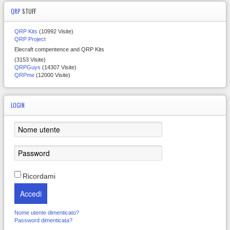
QRP
STUFF
QRP Kits
(10992 Visite)
QRP Project
Elecraft compentence and QRP Kits
(3153 Visite)
QRPGuys
(14307 Visite)
QRPme
(12000 Visite)
LOGIN
Ricordami
Accedi
Nome utente dimenticato?
Password dimenticata?