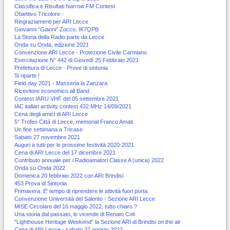
Classifica e Risultati Narrow FM Contest
Obiettivo Tricolore -
Ringraziamenti per ARI Lecce
Giovanni “Gianni” Zocco, IK7QPB
La Storia della Radio parte da Lecce
Onda su Onda, edizione 2021
Convenzione ARI Lecce - Protezione Civile Carmiano
Esercitazione N° 442 di Giovedì 25 Febbraio 2021
Prefettura di Lecce - Prove di sintonia
Si riparte !
Field day 2021 - Masseria la Zanzara
Ricevitore economico all Band
Contest IARU VHF del 05 settembre 2021
IAC italian activity contest 432 MHz 14/09/2021
Cena degli amici di ARI Lecce
5° Trofeo Città di Lecce, memorial Franco Amati
Un fine settimana a Tricase
Sabato 27 novembre 2021
Auguri a tutti per le prossime festività 2020-2021
Cena di ARI Lecce del 17 dicembre 2021
Contributo annuale per i Radioamatori Classe A (unica) 2022
Onda su Onda 2022
Domenica 20 febbraio 2022 con ARI Brindisi
453 Prova di Sintonia
Primavera. E' tempo di riprendere le attività fuori porta.
Convenzione Università del Salento - Sezione ARI Lecce
MISE Circolare del 16 maggio 2022, tutto chiaro ?
Una storia dal passato, le vicende di Renato Coti
“Lighthouse Heritage Weekend” la Sezione ARI di Brindisi on the air
Cena di ARI Lecce - sabato 27 agosto 2022