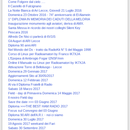
Come Folgore dal cielo ….
Il Castello di Fulcignano
La Notte Bianca di Ari Lecce, Giovedì 21 Luglio 2016
Domenica 23 Ottobre 2016 - 74° anniversario di El Alamein
1° DIPLOMA IN MEMORIA DEI CADUTI DELLA MELORIA
Inaugurazione monumento agli aviatori, deriva di AMX.
Santa Messa in ricordo dei nostri colleghi Silent Key
Pescara 2016
Alfredo De Nisi ci parlerà di 6V1IS
Gli Auguri di ARI Lecce
Diploma 90 anni ARI
Nel Mondo del Dx - tratto da RadioKit N° 5 del Maggio 1998
Corso di Linux per Radioamatori by Franco IK7XJA
L'Epopea di Ambrogio Fogar I2NSF/mm
Online il Manuale su Linux per Radioamatori by IK7XJA
Attivazione Torre di Belloluogo - Lecce
Domenica 29 Gennaio 2017
Aggiornamenti Sito al 30/05/2017
Domenica 12 Febbraio 2017
Al via il Diploma Fratelli di Radio
Sabato 18 Marzo 2017
Field - day di Primavera Domenica 14 Maggio 2017
Il nostro Field day
Save the date >>> 03 Giugno 2017
Diploma >>>THE BEST HAM RADIO 2017
Focus sul Convegno del 03 Giugno
Diploma 90 ARI dell'A.R.I. - noi ci siamo
Domenica 30 Luglio 2017
19 Agosto 2017 weekand dei Fari
Sabato 30 Settembre 2017