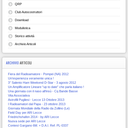
QRP
Club Autocostruttori
Download
Modulistica
Storico attività
Archivio Articoli
ARCHIVIO
ARTICOLI
Fiera del Radioamatore - Pompei (NA) 2012
Un'esperienza veramente unica !
3° Salento Ham Weekend D-Star - 3 agosto 2012
Un Amplificatore Lineare “up to date” che parla italiano !
Una giornata con il naso all’insù - Cq Bande Basse
Vita Associativa
Astrofili Pugliesi - Lecce 13 Ottobre 2013
I Radioamatori dal Papa - 23 ottobre 2013
Giornata Mondiale della Radio da Zollino (Le)
Field Day per ARI Lecce
Friedrichshafen 2014 - by ARI Lecce
Nuova sede per ARI Lecce
Contest Gargano 6M. + D.A.I. Ref. PL-0337