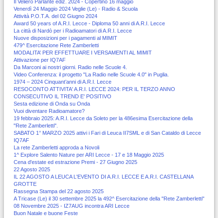
Il Veliero Parlante ediz. 2024 - Copertino 16 maggio
Venerdì 24 Maggio 2024 Veglie (Le) - Radio & Scuola
Attività P.O.T.A. del 02 Giugno 2024
Award 50 years of A.R.I. Lecce - Diploma 50 anni di A.R.I. Lecce
La città di Nardò per i Radioamatori di A.R.I. Lecce
Nuove disposizioni per i pagamenti al MIMIT
479^ Esercitazione Rete Zamberletti
MODALITA’ PER EFFETTUARE I VERSAMENTI AL MIMIT
Attivazione per IQ7AF
Da Marconi ai nostri giorni. Radio nelle Scuole 4.
Video Conferenza: il progetto "La Radio nelle Scuole 4.0" in Puglia.
1974 – 2024 Cinquant’anni di A.R.I. Lecce
RESOCONTO ATTIVITA' A.R.I. LECCE 2024: PER IL TERZO ANNO
CONSECUTIVO IL TREND E' POSITIVO
Sesta edizione di Onda su Onda
Vuoi diventare Radioamatore?
19 febbraio 2025: A.R.I. Lecce da Soleto per la 486esima Esercitazione della
"Rete Zamberletti".
SABATO 1° MARZO 2025 attivi i Fari di Leuca II7SML e di San Cataldo di Lecce
IQ7AF
La rete Zamberletti approda a Novoli
1^ Explore Salento Nature per ARI Lecce - 17 e 18 Maggio 2025
Cena d'estate ed estrazione Premi - 27 Giugno 2025
22 Agosto 2025
IL 22 AGOSTO A LEUCA L'EVENTO DI A.R.I. LECCE E A.R.I. CASTELLANA
GROTTE
Rassegna Stampa del 22 agosto 2025
A Tricase (Le) il 30 settembre 2025 la 492^ Esercitazione della "Rete Zamberletti"
08 Novembre 2025 - IZ7AUG incontra ARI Lecce
Buon Natale e buone Feste