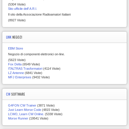
(5304 Visite)
Sito ufficile dell' A.R.I.
Il sito della Associazione Radioamatori Italiani
(8927 Visite)
LINK
NEGOZI
EBM Store
Negozio di componenti elettronici on-line.
(5623 Visite)
Fox Delta
(6549 Visite)
ITALTRAS Trasformatori
(4114 Visite)
LZ Antenne
(6841 Visite)
MFJ Enterprises
(9432 Visite)
CW
SOFTWARE
G4FON CW Trainer
(3871 Visite)
Just Learn Morse Code
(4815 Visite)
LCWO, Learn CW Online.
(5338 Visite)
Morse Runner
(19541 Visite)