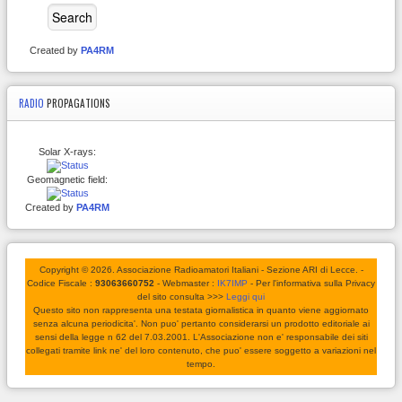
Created by
PA4RM
RADIO
PROPAGATIONS
Solar X-rays:
Geomagnetic field:
Created by
PA4RM
Copyright © 2026. Associazione Radioamatori Italiani - Sezione ARI di Lecce. -
Codice Fiscale :
93063660752
- Webmaster :
IK7IMP
- Per l'informativa sulla Privacy
del sito consulta >>>
Leggi qui
Questo sito non rappresenta una testata giornalistica in quanto viene aggiornato
senza alcuna periodicita'. Non puo' pertanto considerarsi un prodotto editoriale ai
sensi della legge n 62 del 7.03.2001. L'Associazione non e' responsabile dei siti
collegati tramite link ne' del loro contenuto, che puo' essere soggetto a variazioni nel
tempo.