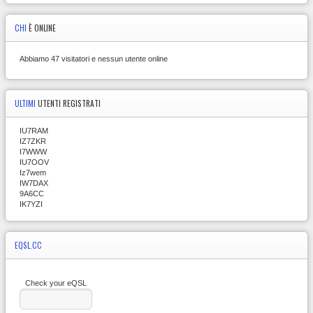
CHI
È ONLINE
Abbiamo 47 visitatori e nessun utente online
ULTIMI
UTENTI REGISTRATI
IU7RAM
IZ7ZKR
I7WWW
IU7OOV
Iz7wem
IW7DAX
9A6CC
IK7YZI
EQSL.CC
Check your eQSL