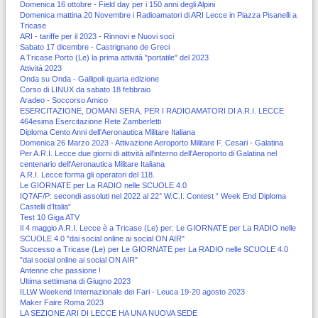
Domenica 16 ottobre - Field day per i 150 anni degli Alpini
Domenica mattina 20 Novembre i Radioamatori di ARI Lecce in Piazza Pisanelli a
Tricase
ARI - tariffe per il 2023 - Rinnovi e Nuovi soci
Sabato 17 dicembre - Castrignano de Greci
A Tricase Porto (Le) la prima attività "portatile" del 2023
Attività 2023
Onda su Onda - Gallipoli quarta edizione
Corso di LINUX da sabato 18 febbraio
Aradeo - Soccorso Amico
ESERCITAZIONE, DOMANI SERA, PER I RADIOAMATORI DI A.R.I. LECCE
464esima Esercitazione Rete Zamberletti
Diploma Cento Anni dell'Aeronautica Militare Italiana
Domenica 26 Marzo 2023 - Attivazione Aeroporto Militare F. Cesari - Galatina
Per A.R.I. Lecce due giorni di attività all'interno dell'Aeroporto di Galatina nel
centenario dell'Aeronautica Militare Italiana
A.R.I. Lecce forma gli operatori del 118.
Le GIORNATE per La RADIO nelle SCUOLE 4.0
IQ7AF/P: secondi assoluti nel 2022 al 22° W.C.I. Contest “ Week End Diploma
Castelli d’Italia”
Test 10 Giga ATV
Il 4 maggio A.R.I. Lecce è a Tricase (Le) per: Le GIORNATE per La RADIO nelle
SCUOLE 4.0 "dai social online ai social ON AIR"
Successo a Tricase (Le) per Le GIORNATE per La RADIO nelle SCUOLE 4.0
"dai social online ai social ON AIR"
Antenne che passione !
Ultima settimana di Giugno 2023
ILLW Weekend Internazionale dei Fari - Leuca 19-20 agosto 2023
Maker Faire Roma 2023
LA SEZIONE ARI DI LECCE HA UNA NUOVA SEDE