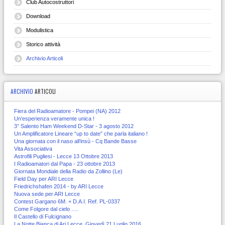
Club Autocostruttori
Download
Modulistica
Storico attività
Archivio Articoli
ARCHIVIO
ARTICOLI
Fiera del Radioamatore - Pompei (NA) 2012
Un'esperienza veramente unica !
3° Salento Ham Weekend D-Star - 3 agosto 2012
Un Amplificatore Lineare “up to date” che parla italiano !
Una giornata con il naso all’insù - Cq Bande Basse
Vita Associativa
Astrofili Pugliesi - Lecce 13 Ottobre 2013
I Radioamatori dal Papa - 23 ottobre 2013
Giornata Mondiale della Radio da Zollino (Le)
Field Day per ARI Lecce
Friedrichshafen 2014 - by ARI Lecce
Nuova sede per ARI Lecce
Contest Gargano 6M. + D.A.I. Ref. PL-0337
Come Folgore dal cielo ….
Il Castello di Fulcignano
La Notte Bianca di Ari Lecce, Giovedì 21 Luglio 2016