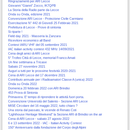
Ringraziamenti per ARI Lecce
Giovanni “Gianni” Zocco, IK7QPB
La Storia della Radio parte da Lecce
Onda su Onda, edizione 2021
Convenzione ARI Lecce - Protezione Civile Carmiano
Esercitazione N° 442 di Giovedì 25 Febbraio 2021
Prefettura di Lecce - Prove di sintonia
Si riparte !
Field day 2021 - Masseria la Zanzara
Ricevitore economico all Band
Contest IARU VHF del 05 settembre 2021
IAC italian activity contest 432 MHz 14/09/2021
Cena degli amici di ARI Lecce
5° Trofeo Città di Lecce, memorial Franco Amati
Un fine settimana a Tricase
Sabato 27 novembre 2021
Auguri a tutti per le prossime festività 2020-2021
Cena di ARI Lecce del 17 dicembre 2021
Contributo annuale per i Radioamatori Classe A (unica) 2022
Onda su Onda 2022
Domenica 20 febbraio 2022 con ARI Brindisi
453 Prova di Sintonia
Primavera. E' tempo di riprendere le attività fuori porta.
Convenzione Università del Salento - Sezione ARI Lecce
MISE Circolare del 16 maggio 2022, tutto chiaro ?
Una storia dal passato, le vicende di Renato Coti
“Lighthouse Heritage Weekend” la Sezione ARI di Brindisi on the air
Cena di ARI Lecce - sabato 27 agosto 2022
6 e 13 settembre 2022 - IAC - Italian Activity Contest
150° Anniversario dalla fondazione del Corpo degli Alpini