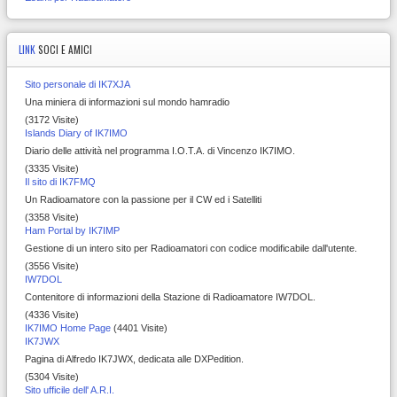
LINK
SOCI E AMICI
Sito personale di IK7XJA
Una miniera di informazioni sul mondo hamradio
(3172 Visite)
Islands Diary of IK7IMO
Diario delle attività nel programma I.O.T.A. di Vincenzo IK7IMO.
(3335 Visite)
Il sito di IK7FMQ
Un Radioamatore con la passione per il CW ed i Satelliti
(3358 Visite)
Ham Portal by IK7IMP
Gestione di un intero sito per Radioamatori con codice modificabile dall'utente.
(3556 Visite)
IW7DOL
Contenitore di informazioni della Stazione di Radioamatore IW7DOL.
(4336 Visite)
IK7IMO Home Page
(4401 Visite)
IK7JWX
Pagina di Alfredo IK7JWX, dedicata alle DXPedition.
(5304 Visite)
Sito ufficile dell' A.R.I.