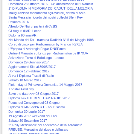
Domenica 23 Ottobre 2016 - 74° anniversario di El Alamein
1° DIPLOMA IN MEMORIA DEI CADUTI DELLA MELORIA
Inaugurazione monumento agli aviatori, deriva di AMX.
Santa Messa in ricordo dei nostri colleghi Silent Key
Pescara 2016
Alfredo De Nisi ci parlerà di 6V1IS
Gli Auguri di ARI Lecce
Diploma 90 anni ARI
Nel Mondo del Dx - tratto da RadioKit N° 5 del Maggio 1998
Corso di Linux per Radioamatori by Franco IK7XJA
L'Epopea di Ambrogio Fogar I2NSF/mm
Online il Manuale su Linux per Radioamatori by IK7XJA
Attivazione Torre di Belloluogo - Lecce
Domenica 29 Gennaio 2017
Aggiornamenti Sito al 30/05/2017
Domenica 12 Febbraio 2017
Al via il Diploma Fratelli di Radio
Sabato 18 Marzo 2017
Field - day di Primavera Domenica 14 Maggio 2017
Il nostro Field day
Save the date >>> 03 Giugno 2017
Diploma >>>THE BEST HAM RADIO 2017
Focus sul Convegno del 03 Giugno
Diploma 90 ARI dell'A.R.I. - noi ci siamo
Domenica 30 Luglio 2017
19 Agosto 2017 weekand dei Fari
Sabato 30 Settembre 2017
2° Rally Meridionale del soccorso e della solidarietà
RREUSE: Mercatino del riuso e dell’usato
I2MQP Mario Ambrosi ci ha lasciati