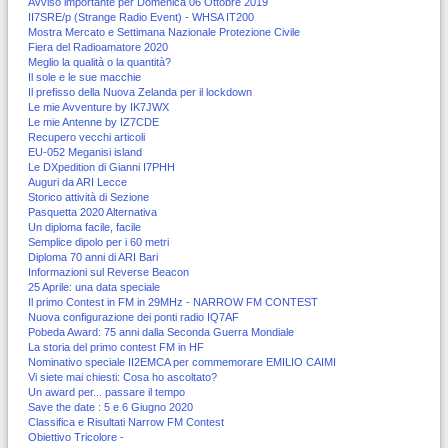
Avviso importante per Domenica 06 Ottobre 2019
II7SRE/p (Strange Radio Event) - WHSA IT200
Mostra Mercato e Settimana Nazionale Protezione Civile
Fiera del Radioamatore 2020
Meglio la qualità o la quantità?
Il sole e le sue macchie
Il prefisso della Nuova Zelanda per il lockdown
Le mie Avventure by IK7JWX
Le mie Antenne by IZ7CDE
Recupero vecchi articoli
EU-052 Meganisi island
Le DXpedition di Gianni I7PHH
Auguri da ARI Lecce
Storico attività di Sezione
Pasquetta 2020 Alternativa
Un diploma facile, facile
Semplice dipolo per i 60 metri
Diploma 70 anni di ARI Bari
Informazioni sul Reverse Beacon
25 Aprile: una data speciale
Il primo Contest in FM in 29MHz - NARROW FM CONTEST
Nuova configurazione dei ponti radio IQ7AF
Pobeda Award: 75 anni dalla Seconda Guerra Mondiale
La storia del primo contest FM in HF
Nominativo speciale II2EMCA per commemorare EMILIO CAIMI
Vi siete mai chiesti: Cosa ho ascoltato?
Un award per... passare il tempo
Save the date : 5 e 6 Giugno 2020
Classifica e Risultati Narrow FM Contest
Obiettivo Tricolore -