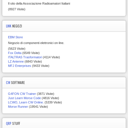
Il sito della Associazione Radioamatori Italiani
(8927 Visite)
LINK
NEGOZI
EBM Store
Negozio di componenti elettronici on-line.
(5623 Visite)
Fox Delta
(6549 Visite)
ITALTRAS Trasformatori
(4114 Visite)
LZ Antenne
(6843 Visite)
MFJ Enterprises
(9433 Visite)
CW
SOFTWARE
G4FON CW Trainer
(3871 Visite)
Just Learn Morse Code
(4816 Visite)
LCWO, Learn CW Online.
(5339 Visite)
Morse Runner
(19541 Visite)
QRP
STUFF