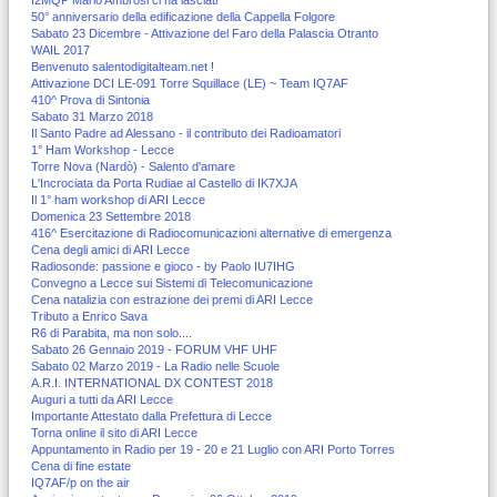
50° anniversario della edificazione della Cappella Folgore
Sabato 23 Dicembre - Attivazione del Faro della Palascia Otranto
WAIL 2017
Benvenuto salentodigitalteam.net !
Attivazione DCI LE-091 Torre Squillace (LE) ~ Team IQ7AF
410^ Prova di Sintonia
Sabato 31 Marzo 2018
Il Santo Padre ad Alessano - il contributo dei Radioamatori
1° Ham Workshop - Lecce
Torre Nova (Nardò) - Salento d'amare
L'Incrociata da Porta Rudiae al Castello di IK7XJA
Il 1° ham workshop di ARI Lecce
Domenica 23 Settembre 2018
416^ Esercitazione di Radiocomunicazioni alternative di emergenza
Cena degli amici di ARI Lecce
Radiosonde: passione e gioco - by Paolo IU7IHG
Convegno a Lecce sui Sistemi di Telecomunicazione
Cena natalizia con estrazione dei premi di ARI Lecce
Tributo a Enrico Sava
R6 di Parabita, ma non solo....
Sabato 26 Gennaio 2019 - FORUM VHF UHF
Sabato 02 Marzo 2019 - La Radio nelle Scuole
A.R.I. INTERNATIONAL DX CONTEST 2018
Auguri a tutti da ARI Lecce
Importante Attestato dalla Prefettura di Lecce
Torna online il sito di ARI Lecce
Appuntamento in Radio per 19 - 20 e 21 Luglio con ARI Porto Torres
Cena di fine estate
IQ7AF/p on the air