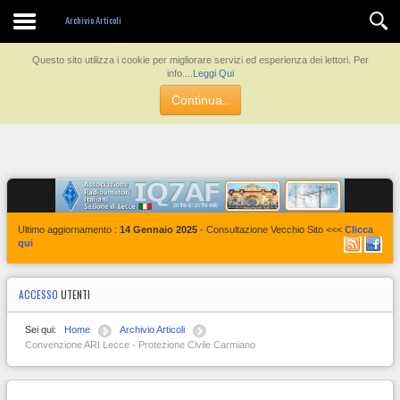
Contatti
Archivio Articoli
Questo sito utilizza i cookie per migliorare servizi ed esperienza dei lettori. Per
info....
Leggi Qui
Continua..
Ultimo aggiornamento :
14 Gennaio 2025
- Consultazione Vecchio Sito <<<
Clicca
qui
ACCESSO
UTENTI
Sei qui:
Home
Archivio Articoli
Convenzione ARI Lecce - Protezione Civile Carmiano