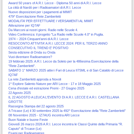
Award 50 years of A.R.I. Lecce - Diploma 50 anni di A.R.I. Lecce
La città di Nardò per i Radioamatori di A.R.I. Lecce
Nuove disposizioni per i pagamenti al MIMIT
479^ Esercitazione Rete Zamberletti
MODALITA’ PER EFFETTUARE I VERSAMENTI AL MIMIT
Attivazione per IQ7AF
Da Marconi ai nostri giorni. Radio nelle Scuole 4.
Video Conferenza: il progetto "La Radio nelle Scuole 4.0" in Puglia.
1974 – 2024 Cinquant’anni di A.R.I. Lecce
RESOCONTO ATTIVITA' A.R.I. LECCE 2024: PER IL TERZO ANNO
CONSECUTIVO IL TREND E' POSITIVO
Sesta edizione di Onda su Onda
Vuoi diventare Radioamatore?
19 febbraio 2025: A.R.I. Lecce da Soleto per la 486esima Esercitazione della
"Rete Zamberletti".
SABATO 1° MARZO 2025 attivi i Fari di Leuca II7SML e di San Cataldo di Lecce
IQ7AF
La rete Zamberletti approda a Novoli
1^ Explore Salento Nature per ARI Lecce - 17 e 18 Maggio 2025
Cena d'estate ed estrazione Premi - 27 Giugno 2025
22 Agosto 2025
IL 22 AGOSTO A LEUCA L'EVENTO DI A.R.I. LECCE E A.R.I. CASTELLANA
GROTTE
Rassegna Stampa del 22 agosto 2025
A Tricase (Le) il 30 settembre 2025 la 492^ Esercitazione della "Rete Zamberletti"
08 Novembre 2025 - IZ7AUG incontra ARI Lecce
Buon Natale e buone Feste
Giovedì 26 marzo 2026 A.R.I. Lecce incontra le Classi Quinte della Primaria "R.
Caputo" di Trcase (Le)
Esami per Radioamatore