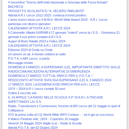
4 novembre "Giorno dell'Unità Nazionale e Giornata delle Forze Armate"
BACHECA
PROGETTO SCOLASTICO “IL VELIERO PARLANTE”
Attività A.R.I. Lecce 2012-2023: continua il trend positivo.
L'anno nuovo inizia con il W.W.A.-World Wide Award 2024 - A.R.I. Lecce
partecipa con diversi operatori
CALENDARIO ATTIVITA' A.R.I. LECCE 2024
Il Colonnello Villadei IU0RWB il 17 gennaio "volerà" verso la I.S.S. - Domenica 21
gennaio il suo primo contatto A.R.I.S.S.
Auguri di Buon Natale 2023 e Felice 2024
CALENDARIO ATTIVITA' A.R.I. LECCE 2024
Edizione 2024 di Onda su Onda
Un amore on air, il mondo celebra la radio
P.O.T.A. e ARI Lecce, si parte
Messaggio inviato
DOMENICA 3 MARZO, A SUPERSANO (LE), IMPORTANTE DIBATTITO SULLE
RADIOCOMUNICAZIONI ALTERNATIVE DI EMERGENZA
DOMENICA 17 MARZO TUTTI AL PARCO PER IL P.O.T.A. !
RESOCONTO ATTIVITA' SVOLTA A SUPERSANO (LE) IL 3 MARZO 2024
17 MARZO 2024: LA DOMENICA DEI PARCHI PER A.R.I. LECCE
1974 ~ 2024 A.R.I. Lecce compie 50 anni
Online il vecchio sito
IL 24 APRILE “LA RADIO NELLE SCUOLE 4.0” DI A.R.I. A TRICASE.
ASPETTANDO LA I.S.S.
Radio, Trasmissioni e Connessioni, l’evento di ARI Lecce del 11 maggio in quel di
Collepasso
II7O la prima volta al CQ World Wide WPX Contest..... ed è gia un successo
Il Veliero Parlante ediz. 2024 - Copertino 16 maggio
Venerdì 24 Maggio 2024 Veglie (Le) - Radio & Scuola
Attività P.O.T.A. del 02 Giugno 2024