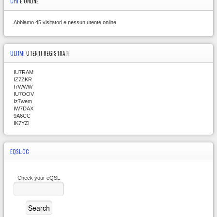
CHI
È ONLINE
Abbiamo 45 visitatori e nessun utente online
ULTIMI
UTENTI REGISTRATI
IU7RAM
IZ7ZKR
I7WWW
IU7OOV
Iz7wem
IW7DAX
9A6CC
IK7YZI
EQSL.CC
Check your eQSL