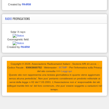
Created by
PA4RM
RADIO
PROPAGATIONS
Solar X-rays:
Geomagnetic field:
Created by
PA4RM
Copyright © 2026. Associazione Radioamatori Italiani - Sezione ARI di Lecce. -
Codice Fiscale :
93063660752
- Webmaster :
IK7IMP
- Per l'informativa sulla Privacy
del sito consulta >>>
Leggi qui
Questo sito non rappresenta una testata giornalistica in quanto viene aggiornato
senza alcuna periodicita'. Non puo' pertanto considerarsi un prodotto editoriale ai
sensi della legge n 62 del 7.03.2001. L'Associazione non e' responsabile dei siti
collegati tramite link ne' del loro contenuto, che puo' essere soggetto a variazioni nel
tempo.