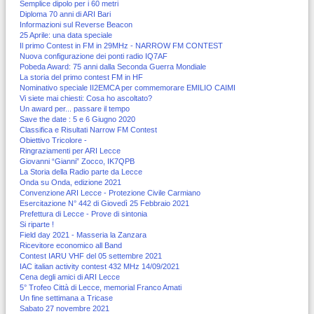
Semplice dipolo per i 60 metri
Diploma 70 anni di ARI Bari
Informazioni sul Reverse Beacon
25 Aprile: una data speciale
Il primo Contest in FM in 29MHz - NARROW FM CONTEST
Nuova configurazione dei ponti radio IQ7AF
Pobeda Award: 75 anni dalla Seconda Guerra Mondiale
La storia del primo contest FM in HF
Nominativo speciale II2EMCA per commemorare EMILIO CAIMI
Vi siete mai chiesti: Cosa ho ascoltato?
Un award per... passare il tempo
Save the date : 5 e 6 Giugno 2020
Classifica e Risultati Narrow FM Contest
Obiettivo Tricolore -
Ringraziamenti per ARI Lecce
Giovanni “Gianni” Zocco, IK7QPB
La Storia della Radio parte da Lecce
Onda su Onda, edizione 2021
Convenzione ARI Lecce - Protezione Civile Carmiano
Esercitazione N° 442 di Giovedì 25 Febbraio 2021
Prefettura di Lecce - Prove di sintonia
Si riparte !
Field day 2021 - Masseria la Zanzara
Ricevitore economico all Band
Contest IARU VHF del 05 settembre 2021
IAC italian activity contest 432 MHz 14/09/2021
Cena degli amici di ARI Lecce
5° Trofeo Città di Lecce, memorial Franco Amati
Un fine settimana a Tricase
Sabato 27 novembre 2021