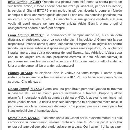
Icilio Carlino, IK7IMP
:
Quando una piccola comunità come la nostra perde un
suo fedele amico, è facile cadere nella tristezza più assoluta, per noi tutti invece,
la perdita di Gianni IK7QPB è un motivo in più per ricordarlo come un fulgido
esempio di dedizione verso quella che per lui non era una semplice passione, ma
un vero e proprio stile di vita . Ci mancherà la sua genuina ospitalità e la sua
voglia di sperimentare sempre nuove attività. Addio Gianni, prima o poi ci
collegheremo ancora e sarà per sempre!
Luigi Liguori, IK7YTQ
:
Lo conoscevo da sempre anche se, a causa della
distanza, ci vedevamo poco. La cosa che più mi ha colpito di Gianni era la sua
disponibilità. Proprio come quando, occasione dell'ingresso del digitale nel nostro
mondo, lui si mise subito a disposizione per realizzare il ripetitore IR7BY che poi
installammo a casa sua a copertura del sud Salento, lato Adriatico. L'altra cosa
che mi ha colpito era la sua precisione estrema in tutto ciò che faceva, in
particolare nei vari test mirati ad ottimizzare il funzionamento di tutto il sistema.
Una grande persona! Un grande radioamatore!
Franco, IK7XJA
:
Mi dispiace. Non lo vedevo da tanto tempo...Ricordo quella
volta che lo andammo a trovare insieme a IK7JPJ, anche lui scomparso l'anno
scorso... Che tristezza!
Rocco Zompì, IZ7XZJ
:
Gianni era una gran brava persona: Quando mi trovavo
a passare da Tricase avevo piacere nell'andarlo a trovare. Proprio qualche
giorno fa, in occasione della scomparsa del caro NNX, lo avevamo nominato nei
nostri vecchi ricordi. La notizia della sua scomparsa fa certamente molto male, in
particolare per chi lo conosceva da tempo. Che possa riposare in santa pace tra
i tanti colleghi che ci hanno lasciato.
Marco Fiore, IZ7CDE
:
L'antenna usata da Gianni per la stazione mobile sul suo
camioncino la comprammo insieme, tantissimi anni fa. Per un po' di anni l'ha
tenuta sul tetto del suo laboratorio, adiacente a casa. Ogni tanto mi chiamava per