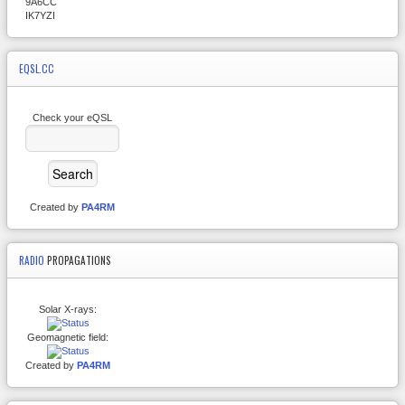
9A6CC
IK7YZI
EQSL.CC
Check your eQSL
Created by
PA4RM
RADIO
PROPAGATIONS
Solar X-rays:
Geomagnetic field:
Created by
PA4RM