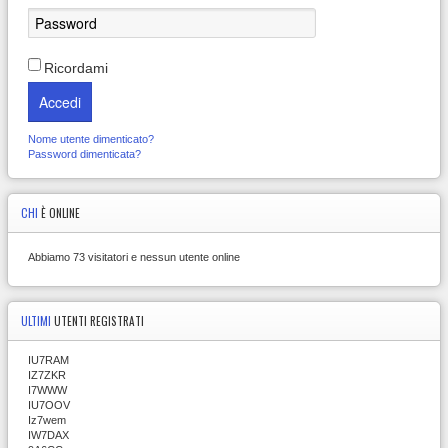
Ricordami
Accedi
Nome utente dimenticato?
Password dimenticata?
CHI
È ONLINE
Abbiamo 73 visitatori e nessun utente online
ULTIMI
UTENTI REGISTRATI
IU7RAM
IZ7ZKR
I7WWW
IU7OOV
Iz7wem
IW7DAX