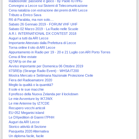
Radiosonde: passione e gioco - by Paolo IU7IHG
Convegno a Lecce sui Sistemi di Telecomunicazione
Cena natalizia con estrazione dei premi di ARI Lecce
Tributo a Enrico Sava
R6 di Parabita, ma non solo....
Sabato 26 Gennaio 2019 - FORUM VHF UHF
Sabato 02 Marzo 2019 - La Radio nelle Scuole
A.R.I. INTERNATIONAL DX CONTEST 2018
Auguri a tutti da ARI Lecce
Importante Attestato dalla Prefettura di Lecce
Torna online il sito di ARI Lecce
Appuntamento in Radio per 19 - 20 e 21 Luglio con ARI Porto Torres
Cena di fine estate
IQ7AF/p on the air
Avviso importante per Domenica 06 Ottobre 2019
II7SRE/p (Strange Radio Event) - WHSA IT200
Mostra Mercato e Settimana Nazionale Protezione Civile
Fiera del Radioamatore 2020
Meglio la qualità o la quantità?
Il sole e le sue macchie
Il prefisso della Nuova Zelanda per il lockdown
Le mie Avventure by IK7JWX
Le mie Antenne by IZ7CDE
Recupero vecchi articoli
EU-052 Meganisi island
Le DXpedition di Gianni I7PHH
Auguri da ARI Lecce
Storico attività di Sezione
Pasquetta 2020 Alternativa
Un diploma facile, facile