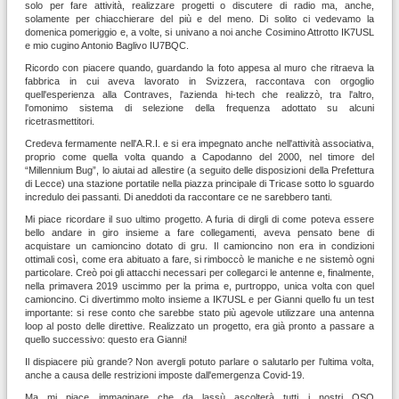
solo per fare attività, realizzare progetti o discutere di radio ma, anche,
solamente per chiacchierare del più e del meno. Di solito ci vedevamo la
domenica pomeriggio e, a volte, si univano a noi anche Cosimino Attrotto IK7USL
e mio cugino Antonio Baglivo IU7BQC.
Ricordo con piacere quando, guardando la foto appesa al muro che ritraeva la
fabbrica in cui aveva lavorato in Svizzera, raccontava con orgoglio
quell'esperienza alla Contraves, l'azienda hi-tech che realizzò, tra l'altro,
l'omonimo sistema di selezione della frequenza adottato su alcuni
ricetrasmettitori.
Credeva fermamente nell'A.R.I. e si era impegnato anche nell'attività associativa,
proprio come quella volta quando a Capodanno del 2000, nel timore del
“Millennium Bug”, lo aiutai ad allestire (a seguito delle disposizioni della Prefettura
di Lecce) una stazione portatile nella piazza principale di Tricase sotto lo sguardo
incredulo dei passanti. Di aneddoti da raccontare ce ne sarebbero tanti.
Mi piace ricordare il suo ultimo progetto. A furia di dirgli di come poteva essere
bello andare in giro insieme a fare collegamenti, aveva pensato bene di
acquistare un camioncino dotato di gru. Il camioncino non era in condizioni
ottimali così, come era abituato a fare, si rimboccò le maniche e ne sistemò ogni
particolare. Creò poi gli attacchi necessari per collegarci le antenne e, finalmente,
nella primavera 2019 uscimmo per la prima e, purtroppo, unica volta con quel
camioncino. Ci divertimmo molto insieme a IK7USL e per Gianni quello fu un test
importante: si rese conto che sarebbe stato più agevole utilizzare una antenna
loop al posto delle direttive. Realizzato un progetto, era già pronto a passare a
quello successivo: questo era Gianni!
Il dispiacere più grande? Non avergli potuto parlare o salutarlo per l'ultima volta,
anche a causa delle restrizioni imposte dall'emergenza Covid-19.
Ma mi piace immaginare che da lassù ascolterà tutti i nostri QSO