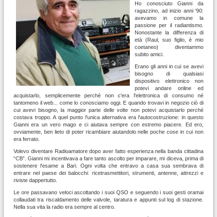
Ho conosciuto Gianni da
ragazzino, ad inizio anni '90:
avevamo in comune la
passione per il radiantismo.
Nonostante la differenza di
età (Raul, suo figlio, è mio
coetaneo) diventammo
subito amici.
Erano gli anni in cui se avevi
bisogno di qualsiasi
dispositivo elettronico non
potevi andare online ed
acquistarlo, semplicemente perchè non c'era l'elettronica di consumo né
tantomeno il web... come lo conosciamo oggi. E quando trovavi in negozio ciò di
cui avevi bisogno, la maggior parte delle volte non potevi acquistarlo perché
costava troppo. A quel punto l'unica alternativa era l'autocostruzione: in questo
Gianni era un vero mago e ci aiutava sempre con estremo piacere. Ed ero,
ovviamente, ben lieto di poter ricambiare aiutandolo nelle poche cose in cui non
era ferrato.
Volevo diventare Radioamatore dopo aver fatto esperienza nella banda cittadina
“CB”. Gianni mi incentivava a fare tanto ascolto per imparare, mi diceva, prima di
sostenere l'esame a Bari. Ogni volta che entravo a casa sua sembrava di
entrare nel paese dei balocchi: ricetrasmettitori, strumenti, antenne, attrezzi e
riviste dappertutto.
Le ore passavano veloci ascoltando i suoi QSO e seguendo i suoi gesti oramai
collaudati tra riscaldamento delle valvole, taratura e appunti sul log di stazione.
Nella sua vita la radio era sempre al centro.