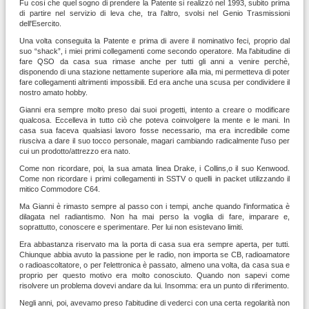
Fu così che quel sogno di prendere la Patente si realizzò nel 1993, subito prima
di partire nel servizio di leva che, tra l'altro, svolsi nel Genio Trasmissioni
dell'Esercito.
Una volta conseguita la Patente e prima di avere il nominativo feci, proprio dal
suo “shack”, i miei primi collegamenti come secondo operatore. Ma l'abitudine di
fare QSO da casa sua rimase anche per tutti gli anni a venire perchè,
disponendo di una stazione nettamente superiore alla mia, mi permetteva di poter
fare collegamenti altrimenti impossibili. Ed era anche una scusa per condividere il
nostro amato hobby.
Gianni era sempre molto preso dai suoi progetti, intento a creare o modificare
qualcosa. Eccelleva in tutto ciò che poteva coinvolgere la mente e le mani. In
casa sua faceva qualsiasi lavoro fosse necessario, ma era incredibile come
riusciva a dare il suo tocco personale, magari cambiando radicalmente l'uso per
cui un prodotto/attrezzo era nato.
Come non ricordare, poi, la sua amata linea Drake, i Collins,o il suo Kenwood.
Come non ricordare i primi collegamenti in SSTV o quelli in packet utilizzando il
mitico Commodore C64.
Ma Gianni è rimasto sempre al passo con i tempi, anche quando l'informatica è
dilagata nel radiantismo. Non ha mai perso la voglia di fare, imparare e,
soprattutto, conoscere e sperimentare. Per lui non esistevano limiti.
Era abbastanza riservato ma la porta di casa sua era sempre aperta, per tutti.
Chiunque abbia avuto la passione per le radio, non importa se CB, radioamatore
o radioascoltatore, o per l'elettronica è passato, almeno una volta, da casa sua e
proprio per questo motivo era molto conosciuto. Quando non sapevi come
risolvere un problema dovevi andare da lui. Insomma: era un punto di riferimento.
Negli anni, poi, avevamo preso l'abitudine di vederci con una certa regolarità non