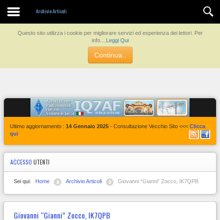
Contatti
Archivio Articoli
Questo sito utilizza i cookie per migliorare servizi ed esperienza dei lettori. Per
info....
Leggi Qui
Continua..
Ultimo aggiornamento :
14 Gennaio 2025
- Consultazione Vecchio Sito <<<
Clicca
qui
ACCESSO
UTENTI
Sei qui:
Home
Archivio Articoli
Giovanni “Gianni” Zocco, IK7QPB
Giovanni “Gianni” Zocco, IK7QPB