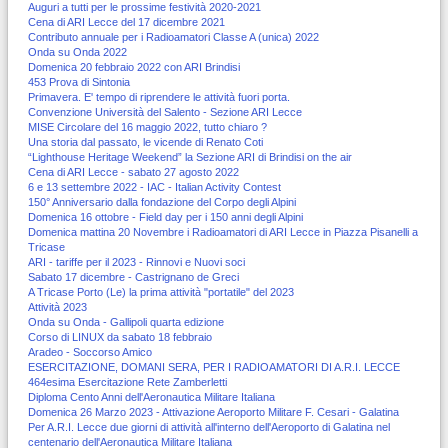
Auguri a tutti per le prossime festività 2020-2021
Cena di ARI Lecce del 17 dicembre 2021
Contributo annuale per i Radioamatori Classe A (unica) 2022
Onda su Onda 2022
Domenica 20 febbraio 2022 con ARI Brindisi
453 Prova di Sintonia
Primavera. E' tempo di riprendere le attività fuori porta.
Convenzione Università del Salento - Sezione ARI Lecce
MISE Circolare del 16 maggio 2022, tutto chiaro ?
Una storia dal passato, le vicende di Renato Coti
“Lighthouse Heritage Weekend” la Sezione ARI di Brindisi on the air
Cena di ARI Lecce - sabato 27 agosto 2022
6 e 13 settembre 2022 - IAC - Italian Activity Contest
150° Anniversario dalla fondazione del Corpo degli Alpini
Domenica 16 ottobre - Field day per i 150 anni degli Alpini
Domenica mattina 20 Novembre i Radioamatori di ARI Lecce in Piazza Pisanelli a
Tricase
ARI - tariffe per il 2023 - Rinnovi e Nuovi soci
Sabato 17 dicembre - Castrignano de Greci
A Tricase Porto (Le) la prima attività "portatile" del 2023
Attività 2023
Onda su Onda - Gallipoli quarta edizione
Corso di LINUX da sabato 18 febbraio
Aradeo - Soccorso Amico
ESERCITAZIONE, DOMANI SERA, PER I RADIOAMATORI DI A.R.I. LECCE
464esima Esercitazione Rete Zamberletti
Diploma Cento Anni dell'Aeronautica Militare Italiana
Domenica 26 Marzo 2023 - Attivazione Aeroporto Militare F. Cesari - Galatina
Per A.R.I. Lecce due giorni di attività all'interno dell'Aeroporto di Galatina nel
centenario dell'Aeronautica Militare Italiana