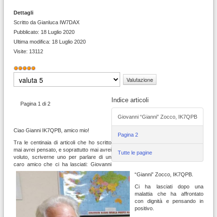
Dettagli
Scritto da
Gianluca IW7DAX
Pubblicato: 18 Luglio 2020
Ultima modifica: 18 Luglio 2020
Visite: 13112
Valutazione
attuale:
5
/
5
Valuta
Indice articoli
Pagina 1 di 2
Giovanni “Gianni” Zocco, IK7QPB
Ciao Gianni IK7QPB, amico mio!
Pagina 2
Tra le centinaia di articoli che ho scritto
mai avrei pensato, e soprattutto mai avrei
Tutte le pagine
voluto, scriverne uno per parlare di un
caro amico che ci ha lasciati: Giovanni
“Gianni” Zocco, IK7QPB.
Ci ha lasciati dopo una
malattia che ha affrontato
con dignità e pensando in
positivo.