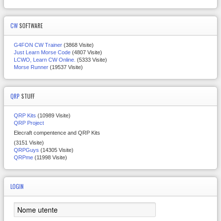
CW
SOFTWARE
G4FON CW Trainer
(3868 Visite)
Just Learn Morse Code
(4807 Visite)
LCWO, Learn CW Online.
(5333 Visite)
Morse Runner
(19537 Visite)
QRP
STUFF
QRP Kits
(10989 Visite)
QRP Project
Elecraft compentence and QRP Kits
(3151 Visite)
QRPGuys
(14305 Visite)
QRPme
(11998 Visite)
LOGIN