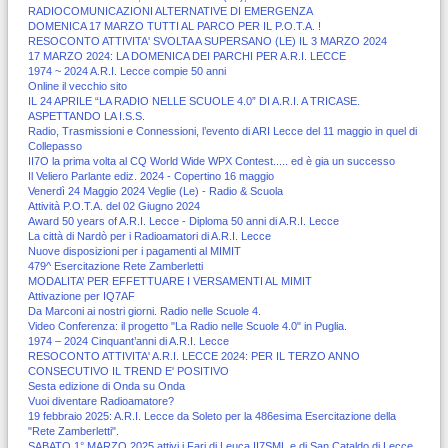
RADIOCOMUNICAZIONI ALTERNATIVE DI EMERGENZA
DOMENICA 17 MARZO TUTTI AL PARCO PER IL P.O.T.A. !
RESOCONTO ATTIVITA' SVOLTA A SUPERSANO (LE) IL 3 MARZO 2024
17 MARZO 2024: LA DOMENICA DEI PARCHI PER A.R.I. LECCE
1974 ~ 2024 A.R.I. Lecce compie 50 anni
Online il vecchio sito
IL 24 APRILE “LA RADIO NELLE SCUOLE 4.0” DI A.R.I. A TRICASE.
ASPETTANDO LA I.S.S.
Radio, Trasmissioni e Connessioni, l’evento di ARI Lecce del 11 maggio in quel di
Collepasso
II7O la prima volta al CQ World Wide WPX Contest..... ed è gia un successo
Il Veliero Parlante ediz. 2024 - Copertino 16 maggio
Venerdì 24 Maggio 2024 Veglie (Le) - Radio & Scuola
Attività P.O.T.A. del 02 Giugno 2024
Award 50 years of A.R.I. Lecce - Diploma 50 anni di A.R.I. Lecce
La città di Nardò per i Radioamatori di A.R.I. Lecce
Nuove disposizioni per i pagamenti al MIMIT
479^ Esercitazione Rete Zamberletti
MODALITA’ PER EFFETTUARE I VERSAMENTI AL MIMIT
Attivazione per IQ7AF
Da Marconi ai nostri giorni. Radio nelle Scuole 4.
Video Conferenza: il progetto "La Radio nelle Scuole 4.0" in Puglia.
1974 – 2024 Cinquant’anni di A.R.I. Lecce
RESOCONTO ATTIVITA' A.R.I. LECCE 2024: PER IL TERZO ANNO
CONSECUTIVO IL TREND E' POSITIVO
Sesta edizione di Onda su Onda
Vuoi diventare Radioamatore?
19 febbraio 2025: A.R.I. Lecce da Soleto per la 486esima Esercitazione della
"Rete Zamberletti".
SABATO 1° MARZO 2025 attivi i Fari di Leuca II7SML e di San Cataldo di Lecce