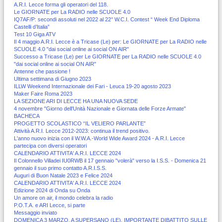
A.R.I. Lecce forma gli operatori del 118.
Le GIORNATE per La RADIO nelle SCUOLE 4.0
IQ7AF/P: secondi assoluti nel 2022 al 22° W.C.I. Contest “ Week End Diploma
Castelli d’Italia”
Test 10 Giga ATV
Il 4 maggio A.R.I. Lecce è a Tricase (Le) per: Le GIORNATE per La RADIO nelle
SCUOLE 4.0 "dai social online ai social ON AIR"
Successo a Tricase (Le) per Le GIORNATE per La RADIO nelle SCUOLE 4.0
"dai social online ai social ON AIR"
Antenne che passione !
Ultima settimana di Giugno 2023
ILLW Weekend Internazionale dei Fari - Leuca 19-20 agosto 2023
Maker Faire Roma 2023
LA SEZIONE ARI DI LECCE HA UNA NUOVA SEDE
4 novembre "Giorno dell'Unità Nazionale e Giornata delle Forze Armate"
BACHECA
PROGETTO SCOLASTICO “IL VELIERO PARLANTE”
Attività A.R.I. Lecce 2012-2023: continua il trend positivo.
L'anno nuovo inizia con il W.W.A.-World Wide Award 2024 - A.R.I. Lecce
partecipa con diversi operatori
CALENDARIO ATTIVITA' A.R.I. LECCE 2024
Il Colonnello Villadei IU0RWB il 17 gennaio "volerà" verso la I.S.S. - Domenica 21
gennaio il suo primo contatto A.R.I.S.S.
Auguri di Buon Natale 2023 e Felice 2024
CALENDARIO ATTIVITA' A.R.I. LECCE 2024
Edizione 2024 di Onda su Onda
Un amore on air, il mondo celebra la radio
P.O.T.A. e ARI Lecce, si parte
Messaggio inviato
DOMENICA 3 MARZO, A SUPERSANO (LE), IMPORTANTE DIBATTITO SULLE