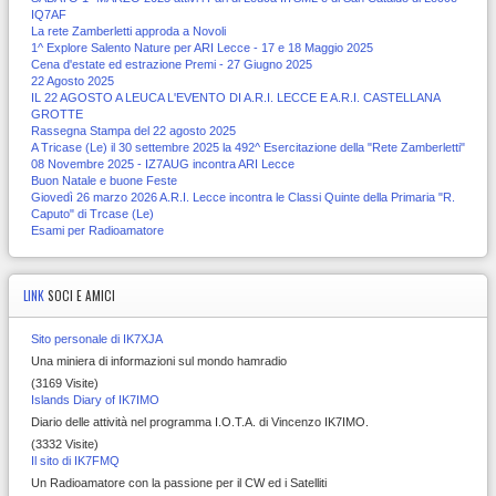
IQ7AF
La rete Zamberletti approda a Novoli
1^ Explore Salento Nature per ARI Lecce - 17 e 18 Maggio 2025
Cena d'estate ed estrazione Premi - 27 Giugno 2025
22 Agosto 2025
IL 22 AGOSTO A LEUCA L'EVENTO DI A.R.I. LECCE E A.R.I. CASTELLANA
GROTTE
Rassegna Stampa del 22 agosto 2025
A Tricase (Le) il 30 settembre 2025 la 492^ Esercitazione della "Rete Zamberletti"
08 Novembre 2025 - IZ7AUG incontra ARI Lecce
Buon Natale e buone Feste
Giovedì 26 marzo 2026 A.R.I. Lecce incontra le Classi Quinte della Primaria "R.
Caputo" di Trcase (Le)
Esami per Radioamatore
LINK
SOCI E AMICI
Sito personale di IK7XJA
Una miniera di informazioni sul mondo hamradio
(3169 Visite)
Islands Diary of IK7IMO
Diario delle attività nel programma I.O.T.A. di Vincenzo IK7IMO.
(3332 Visite)
Il sito di IK7FMQ
Un Radioamatore con la passione per il CW ed i Satelliti