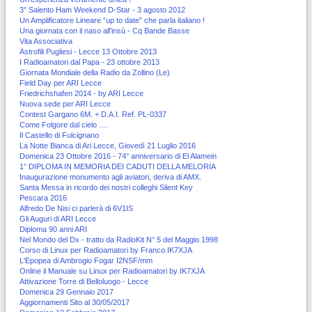
3° Salento Ham Weekend D-Star - 3 agosto 2012
Un Amplificatore Lineare “up to date” che parla italiano !
Una giornata con il naso all’insù - Cq Bande Basse
Vita Associativa
Astrofili Pugliesi - Lecce 13 Ottobre 2013
I Radioamatori dal Papa - 23 ottobre 2013
Giornata Mondiale della Radio da Zollino (Le)
Field Day per ARI Lecce
Friedrichshafen 2014 - by ARI Lecce
Nuova sede per ARI Lecce
Contest Gargano 6M. + D.A.I. Ref. PL-0337
Come Folgore dal cielo ….
Il Castello di Fulcignano
La Notte Bianca di Ari Lecce, Giovedì 21 Luglio 2016
Domenica 23 Ottobre 2016 - 74° anniversario di El Alamein
1° DIPLOMA IN MEMORIA DEI CADUTI DELLA MELORIA
Inaugurazione monumento agli aviatori, deriva di AMX.
Santa Messa in ricordo dei nostri colleghi Silent Key
Pescara 2016
Alfredo De Nisi ci parlerà di 6V1IS
Gli Auguri di ARI Lecce
Diploma 90 anni ARI
Nel Mondo del Dx - tratto da RadioKit N° 5 del Maggio 1998
Corso di Linux per Radioamatori by Franco IK7XJA
L'Epopea di Ambrogio Fogar I2NSF/mm
Online il Manuale su Linux per Radioamatori by IK7XJA
Attivazione Torre di Belloluogo - Lecce
Domenica 29 Gennaio 2017
Aggiornamenti Sito al 30/05/2017