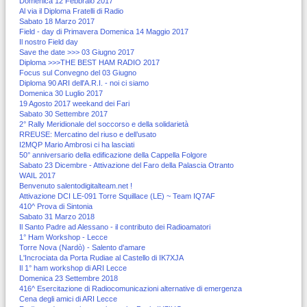
Domenica 12 Febbraio 2017
Al via il Diploma Fratelli di Radio
Sabato 18 Marzo 2017
Field - day di Primavera Domenica 14 Maggio 2017
Il nostro Field day
Save the date >>> 03 Giugno 2017
Diploma >>>THE BEST HAM RADIO 2017
Focus sul Convegno del 03 Giugno
Diploma 90 ARI dell'A.R.I. - noi ci siamo
Domenica 30 Luglio 2017
19 Agosto 2017 weekand dei Fari
Sabato 30 Settembre 2017
2° Rally Meridionale del soccorso e della solidarietà
RREUSE: Mercatino del riuso e dell’usato
I2MQP Mario Ambrosi ci ha lasciati
50° anniversario della edificazione della Cappella Folgore
Sabato 23 Dicembre - Attivazione del Faro della Palascia Otranto
WAIL 2017
Benvenuto salentodigitalteam.net !
Attivazione DCI LE-091 Torre Squillace (LE) ~ Team IQ7AF
410^ Prova di Sintonia
Sabato 31 Marzo 2018
Il Santo Padre ad Alessano - il contributo dei Radioamatori
1° Ham Workshop - Lecce
Torre Nova (Nardò) - Salento d'amare
L'Incrociata da Porta Rudiae al Castello di IK7XJA
Il 1° ham workshop di ARI Lecce
Domenica 23 Settembre 2018
416^ Esercitazione di Radiocomunicazioni alternative di emergenza
Cena degli amici di ARI Lecce