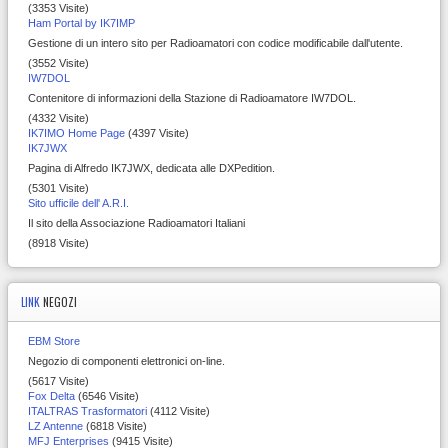
(3353 Visite)
Ham Portal by IK7IMP
Gestione di un intero sito per Radioamatori con codice modificabile dall'utente.
(3552 Visite)
IW7DOL
Contenitore di informazioni della Stazione di Radioamatore IW7DOL.
(4332 Visite)
IK7IMO Home Page
(4397 Visite)
IK7JWX
Pagina di Alfredo IK7JWX, dedicata alle DXPedition.
(5301 Visite)
Sito ufficile dell' A.R.I.
Il sito della Associazione Radioamatori Italiani
(8918 Visite)
LINK
NEGOZI
EBM Store
Negozio di componenti elettronici on-line.
(5617 Visite)
Fox Delta
(6546 Visite)
ITALTRAS Trasformatori
(4112 Visite)
LZ Antenne
(6818 Visite)
MFJ Enterprises
(9415 Visite)