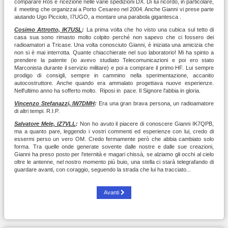
comparare Ros e ricezione nelle varie spedizioni DX. Di lui ricordo, in particolare,
il meeting che organizzai a Porto Cesareo nel 2004. Anche Gianni vi prese parte
aiutando Ugo Picciolo, I7UGO, a montare una parabola gigantesca .
Cosimo Attrotto, IK7USL
:
La prima volta che ho visto una cubica sul tetto di
casa sua sono rimasto molto colpito perché non sapevo che ci fossero dei
radioamatori a Tricase. Una volta conosciuto Gianni, è iniziata una amicizia che
non si è mai interrotta. Quante chiacchierate nel suo laboratorio! Mi ha spinto a
prendere la patente (io avevo studiato Telecomunicazioni e poi ero stato
Marconista durante il servizio militare) e poi a comprare il primo HF. Lui sempre
prodigo di consigli, sempre in cammino nella sperimentazione, accanito
autocostruttore. Anche quando era ammalato progettava nuove esperienze.
Nell'ultimo anno ha sofferto molto. Riposi in pace. Il Signore l'abbia in gloria.
Vincenzo Stefanazzi, IW7DMH
:
Era una gran brava persona, un radioamatore
di altri tempi. R.I.P.
Salvatore Mele, IZ7VLL
:
Non ho avuto il piacere di conoscere Gianni IK7QPB,
ma a quanto pare, leggendo i vostri commenti ed esperienze con lui, credo di
essermi perso un vero OM. Credo fermamente però che abbia cambiato solo
forma. Tra quelle onde generate sovente dalle nostre e dalle sue creazioni,
Gianni ha preso posto per l'eternità e magari chissà, se alziamo gli occhi al cielo
oltre le antenne, nel nostro momento più buio, una stella ci starà telegrafando di
guardare avanti, con coraggio, seguendo la strada che lui ha tracciato...
Avanti