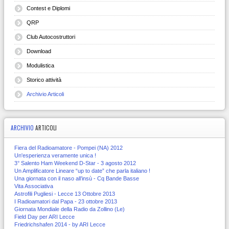
Contest e Diplomi
QRP
Club Autocostruttori
Download
Modulistica
Storico attività
Archivio Articoli
ARCHIVIO
ARTICOLI
Fiera del Radioamatore - Pompei (NA) 2012
Un'esperienza veramente unica !
3° Salento Ham Weekend D-Star - 3 agosto 2012
Un Amplificatore Lineare “up to date” che parla italiano !
Una giornata con il naso all’insù - Cq Bande Basse
Vita Associativa
Astrofili Pugliesi - Lecce 13 Ottobre 2013
I Radioamatori dal Papa - 23 ottobre 2013
Giornata Mondiale della Radio da Zollino (Le)
Field Day per ARI Lecce
Friedrichshafen 2014 - by ARI Lecce