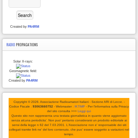
Created by
PA4RM
RADIO
PROPAGATIONS
Solar X-rays:
Geomagnetic field:
Created by
PA4RM
Copyright © 2026. Associazione Radioamatori Italiani - Sezione ARI di Lecce. -
Codice Fiscale :
93063660752
- Webmaster :
IK7IMP
- Per l'informativa sulla Privacy
del sito consulta >>>
Leggi qui
Questo sito non rappresenta una testata giornalistica in quanto viene aggiornato
senza alcuna periodicita'. Non puo' pertanto considerarsi un prodotto editoriale ai
sensi della legge n 62 del 7.03.2001. L'Associazione non e' responsabile dei siti
collegati tramite link ne' del loro contenuto, che puo' essere soggetto a variazioni nel
tempo.