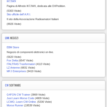
IK7JWX
Pagina di Alfredo IK7JWX, dedicata alle DXPedition.
(5303 Visite)
Sito ufficile dell' A.R.I.
Il sito della Associazione Radioamatori Italiani
(8926 Visite)
LINK
NEGOZI
EBM Store
Negozio di componenti elettronici on-line.
(5620 Visite)
Fox Delta
(6547 Visite)
ITALTRAS Trasformatori
(4113 Visite)
LZ Antenne
(6831 Visite)
MFJ Enterprises
(9419 Visite)
CW
SOFTWARE
G4FON CW Trainer
(3869 Visite)
Just Learn Morse Code
(4809 Visite)
LCWO, Learn CW Online.
(5336 Visite)
Morse Runner
(19539 Visite)