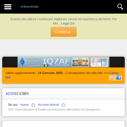
Archivio Articoli
Questo sito utilizza i cookie per migliorare servizi ed esperienza dei lettori. Per
info....
Leggi Qui
Continua..
Ultimo aggiornamento :
14 Gennaio 2025
- Consultazione Vecchio Sito <<<
Clicca
qui
ACCESSO
UTENTI
Sei qui:
Home
Archivio Articoli
416^ Esercitazione di Radiocomunicazioni alternative di emergenza