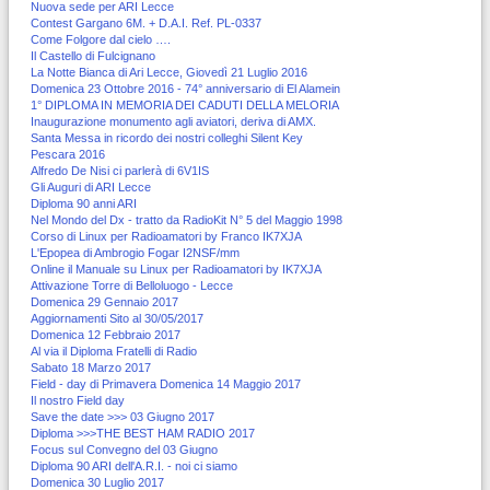
Nuova sede per ARI Lecce
Contest Gargano 6M. + D.A.I. Ref. PL-0337
Come Folgore dal cielo ….
Il Castello di Fulcignano
La Notte Bianca di Ari Lecce, Giovedì 21 Luglio 2016
Domenica 23 Ottobre 2016 - 74° anniversario di El Alamein
1° DIPLOMA IN MEMORIA DEI CADUTI DELLA MELORIA
Inaugurazione monumento agli aviatori, deriva di AMX.
Santa Messa in ricordo dei nostri colleghi Silent Key
Pescara 2016
Alfredo De Nisi ci parlerà di 6V1IS
Gli Auguri di ARI Lecce
Diploma 90 anni ARI
Nel Mondo del Dx - tratto da RadioKit N° 5 del Maggio 1998
Corso di Linux per Radioamatori by Franco IK7XJA
L'Epopea di Ambrogio Fogar I2NSF/mm
Online il Manuale su Linux per Radioamatori by IK7XJA
Attivazione Torre di Belloluogo - Lecce
Domenica 29 Gennaio 2017
Aggiornamenti Sito al 30/05/2017
Domenica 12 Febbraio 2017
Al via il Diploma Fratelli di Radio
Sabato 18 Marzo 2017
Field - day di Primavera Domenica 14 Maggio 2017
Il nostro Field day
Save the date >>> 03 Giugno 2017
Diploma >>>THE BEST HAM RADIO 2017
Focus sul Convegno del 03 Giugno
Diploma 90 ARI dell'A.R.I. - noi ci siamo
Domenica 30 Luglio 2017