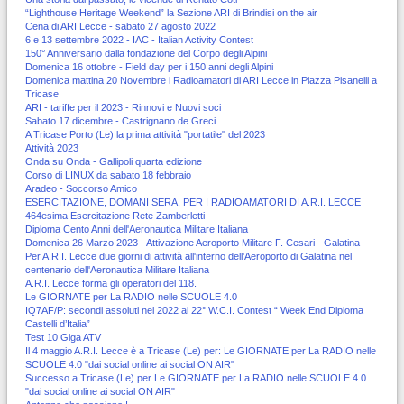
“Lighthouse Heritage Weekend” la Sezione ARI di Brindisi on the air
Cena di ARI Lecce - sabato 27 agosto 2022
6 e 13 settembre 2022 - IAC - Italian Activity Contest
150° Anniversario dalla fondazione del Corpo degli Alpini
Domenica 16 ottobre - Field day per i 150 anni degli Alpini
Domenica mattina 20 Novembre i Radioamatori di ARI Lecce in Piazza Pisanelli a
Tricase
ARI - tariffe per il 2023 - Rinnovi e Nuovi soci
Sabato 17 dicembre - Castrignano de Greci
A Tricase Porto (Le) la prima attività "portatile" del 2023
Attività 2023
Onda su Onda - Gallipoli quarta edizione
Corso di LINUX da sabato 18 febbraio
Aradeo - Soccorso Amico
ESERCITAZIONE, DOMANI SERA, PER I RADIOAMATORI DI A.R.I. LECCE
464esima Esercitazione Rete Zamberletti
Diploma Cento Anni dell'Aeronautica Militare Italiana
Domenica 26 Marzo 2023 - Attivazione Aeroporto Militare F. Cesari - Galatina
Per A.R.I. Lecce due giorni di attività all'interno dell'Aeroporto di Galatina nel
centenario dell'Aeronautica Militare Italiana
A.R.I. Lecce forma gli operatori del 118.
Le GIORNATE per La RADIO nelle SCUOLE 4.0
IQ7AF/P: secondi assoluti nel 2022 al 22° W.C.I. Contest “ Week End Diploma
Castelli d’Italia”
Test 10 Giga ATV
Il 4 maggio A.R.I. Lecce è a Tricase (Le) per: Le GIORNATE per La RADIO nelle
SCUOLE 4.0 "dai social online ai social ON AIR"
Successo a Tricase (Le) per Le GIORNATE per La RADIO nelle SCUOLE 4.0
"dai social online ai social ON AIR"