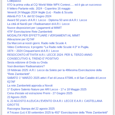
Collepasso
II7O la prima volta al CQ World Wide WPX Contest..... ed è gia un successo
Il Veliero Parlante ediz. 2024 - Copertino 16 maggio
Venerdì 24 Maggio 2024 Veglie (Le) - Radio & Scuola
Attività P.O.T.A. del 02 Giugno 2024
Award 50 years of A.R.I. Lecce - Diploma 50 anni di A.R.I. Lecce
La città di Nardò per i Radioamatori di A.R.I. Lecce
Nuove disposizioni per i pagamenti al MIMIT
479^ Esercitazione Rete Zamberletti
MODALITA’ PER EFFETTUARE I VERSAMENTI AL MIMIT
Attivazione per IQ7AF
Da Marconi ai nostri giorni. Radio nelle Scuole 4.
Video Conferenza: il progetto "La Radio nelle Scuole 4.0" in Puglia.
1974 – 2024 Cinquant’anni di A.R.I. Lecce
RESOCONTO ATTIVITA' A.R.I. LECCE 2024: PER IL TERZO ANNO
CONSECUTIVO IL TREND E' POSITIVO
Sesta edizione di Onda su Onda
Vuoi diventare Radioamatore?
19 febbraio 2025: A.R.I. Lecce da Soleto per la 486esima Esercitazione della
"Rete Zamberletti".
SABATO 1° MARZO 2025 attivi i Fari di Leuca II7SML e di San Cataldo di Lecce
IQ7AF
La rete Zamberletti approda a Novoli
1^ Explore Salento Nature per ARI Lecce - 17 e 18 Maggio 2025
Cena d'estate ed estrazione Premi - 27 Giugno 2025
22 Agosto 2025
IL 22 AGOSTO A LEUCA L'EVENTO DI A.R.I. LECCE E A.R.I. CASTELLANA
GROTTE
Rassegna Stampa del 22 agosto 2025
A Tricase (Le) il 30 settembre 2025 la 492^ Esercitazione della "Rete Zamberletti"