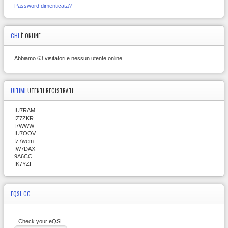
Password dimenticata?
CHI
È ONLINE
Abbiamo 63 visitatori e nessun utente online
ULTIMI
UTENTI REGISTRATI
IU7RAM
IZ7ZKR
I7WWW
IU7OOV
Iz7wem
IW7DAX
9A6CC
IK7YZI
EQSL.CC
Check your eQSL