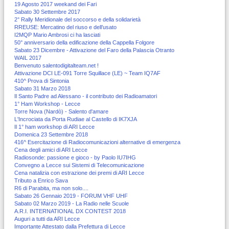
19 Agosto 2017 weekand dei Fari
Sabato 30 Settembre 2017
2° Rally Meridionale del soccorso e della solidarietà
RREUSE: Mercatino del riuso e dell’usato
I2MQP Mario Ambrosi ci ha lasciati
50° anniversario della edificazione della Cappella Folgore
Sabato 23 Dicembre - Attivazione del Faro della Palascia Otranto
WAIL 2017
Benvenuto salentodigitalteam.net !
Attivazione DCI LE-091 Torre Squillace (LE) ~ Team IQ7AF
410^ Prova di Sintonia
Sabato 31 Marzo 2018
Il Santo Padre ad Alessano - il contributo dei Radioamatori
1° Ham Workshop - Lecce
Torre Nova (Nardò) - Salento d'amare
L'Incrociata da Porta Rudiae al Castello di IK7XJA
Il 1° ham workshop di ARI Lecce
Domenica 23 Settembre 2018
416^ Esercitazione di Radiocomunicazioni alternative di emergenza
Cena degli amici di ARI Lecce
Radiosonde: passione e gioco - by Paolo IU7IHG
Convegno a Lecce sui Sistemi di Telecomunicazione
Cena natalizia con estrazione dei premi di ARI Lecce
Tributo a Enrico Sava
R6 di Parabita, ma non solo....
Sabato 26 Gennaio 2019 - FORUM VHF UHF
Sabato 02 Marzo 2019 - La Radio nelle Scuole
A.R.I. INTERNATIONAL DX CONTEST 2018
Auguri a tutti da ARI Lecce
Importante Attestato dalla Prefettura di Lecce