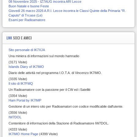
08 Novembre 2025 - IZ7AUG incontra ARI Lecce
Buon Natale e buone Feste
Giovedì 26 marzo 2026 A.R.I. Lecce incontra le Classi Quinte della Primaria "R.
Caputo" di Trcase (Le)
Esami per Radioamatore
LINK
SOCI E AMICI
Sito personale di IK7XJA
Una miniera di informazioni sul mondo hamradio
(3171 Visite)
Islands Diary of IK7IMO
Diario delle attività nel programma I.O.T.A. di Vincenzo IK7IMO.
(3335 Visite)
Il sito di IK7FMQ
Un Radioamatore con la passione per il CW ed i Satelliti
(3354 Visite)
Ham Portal by IK7IMP
Gestione di un intero sito per Radioamatori con codice modificabile dall'utente.
(3556 Visite)
IW7DOL
Contenitore di informazioni della Stazione di Radioamatore IW7DOL.
(4333 Visite)
IK7IMO Home Page
(4399 Visite)