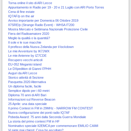
Torna online il sito di ARI Lecce
Appuntamento in Radio per 19 - 20 e 21 Luglio con ARI Porto Torres
Cena di fine estate
IQ7AF/p on the air
Avviso importante per Domenica 06 Ottobre 2019
II7SRE/p (Strange Radio Event) - WHSA IT200
Mostra Mercato e Settimana Nazionale Protezione Civile
Fiera del Radioamatore 2020
Meglio la qualità o la quantità?
Il sole e le sue macchie
Il prefisso della Nuova Zelanda per il lockdown
Le mie Avventure by IK7JWX
Le mie Antenne by IZ7CDE
Recupero vecchi articoli
EU-052 Meganisi island
Le DXpedition di Gianni I7PHH
Auguri da ARI Lecce
Storico attività di Sezione
Pasquetta 2020 Alternativa
Un diploma facile, facile
Semplice dipolo per i 60 metri
Diploma 70 anni di ARI Bari
Informazioni sul Reverse Beacon
25 Aprile: una data speciale
Il primo Contest in FM in 29MHz - NARROW FM CONTEST
Nuova configurazione dei ponti radio IQ7AF
Pobeda Award: 75 anni dalla Seconda Guerra Mondiale
La storia del primo contest FM in HF
Nominativo speciale II2EMCA per commemorare EMILIO CAIMI
Vi siete mai chiesti: Cosa ho ascoltato?