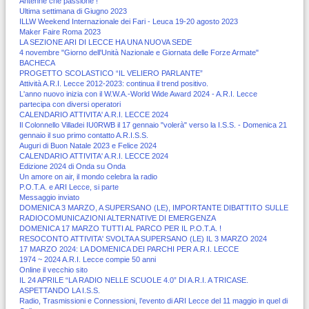
Antenne che passione !
Ultima settimana di Giugno 2023
ILLW Weekend Internazionale dei Fari - Leuca 19-20 agosto 2023
Maker Faire Roma 2023
LA SEZIONE ARI DI LECCE HA UNA NUOVA SEDE
4 novembre "Giorno dell'Unità Nazionale e Giornata delle Forze Armate"
BACHECA
PROGETTO SCOLASTICO “IL VELIERO PARLANTE”
Attività A.R.I. Lecce 2012-2023: continua il trend positivo.
L'anno nuovo inizia con il W.W.A.-World Wide Award 2024 - A.R.I. Lecce
partecipa con diversi operatori
CALENDARIO ATTIVITA' A.R.I. LECCE 2024
Il Colonnello Villadei IU0RWB il 17 gennaio "volerà" verso la I.S.S. - Domenica 21
gennaio il suo primo contatto A.R.I.S.S.
Auguri di Buon Natale 2023 e Felice 2024
CALENDARIO ATTIVITA' A.R.I. LECCE 2024
Edizione 2024 di Onda su Onda
Un amore on air, il mondo celebra la radio
P.O.T.A. e ARI Lecce, si parte
Messaggio inviato
DOMENICA 3 MARZO, A SUPERSANO (LE), IMPORTANTE DIBATTITO SULLE
RADIOCOMUNICAZIONI ALTERNATIVE DI EMERGENZA
DOMENICA 17 MARZO TUTTI AL PARCO PER IL P.O.T.A. !
RESOCONTO ATTIVITA' SVOLTA A SUPERSANO (LE) IL 3 MARZO 2024
17 MARZO 2024: LA DOMENICA DEI PARCHI PER A.R.I. LECCE
1974 ~ 2024 A.R.I. Lecce compie 50 anni
Online il vecchio sito
IL 24 APRILE “LA RADIO NELLE SCUOLE 4.0” DI A.R.I. A TRICASE.
ASPETTANDO LA I.S.S.
Radio, Trasmissioni e Connessioni, l’evento di ARI Lecce del 11 maggio in quel di