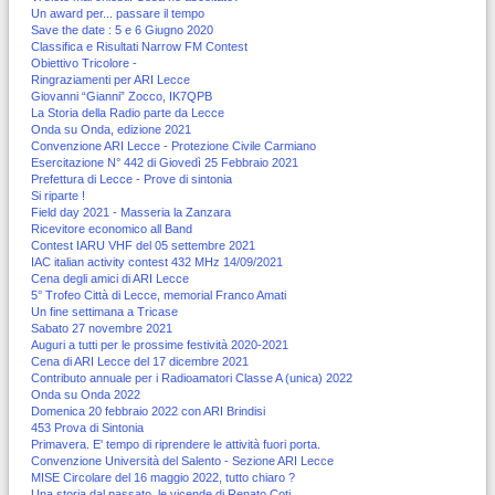
Un award per... passare il tempo
Save the date : 5 e 6 Giugno 2020
Classifica e Risultati Narrow FM Contest
Obiettivo Tricolore -
Ringraziamenti per ARI Lecce
Giovanni “Gianni” Zocco, IK7QPB
La Storia della Radio parte da Lecce
Onda su Onda, edizione 2021
Convenzione ARI Lecce - Protezione Civile Carmiano
Esercitazione N° 442 di Giovedì 25 Febbraio 2021
Prefettura di Lecce - Prove di sintonia
Si riparte !
Field day 2021 - Masseria la Zanzara
Ricevitore economico all Band
Contest IARU VHF del 05 settembre 2021
IAC italian activity contest 432 MHz 14/09/2021
Cena degli amici di ARI Lecce
5° Trofeo Città di Lecce, memorial Franco Amati
Un fine settimana a Tricase
Sabato 27 novembre 2021
Auguri a tutti per le prossime festività 2020-2021
Cena di ARI Lecce del 17 dicembre 2021
Contributo annuale per i Radioamatori Classe A (unica) 2022
Onda su Onda 2022
Domenica 20 febbraio 2022 con ARI Brindisi
453 Prova di Sintonia
Primavera. E' tempo di riprendere le attività fuori porta.
Convenzione Università del Salento - Sezione ARI Lecce
MISE Circolare del 16 maggio 2022, tutto chiaro ?
Una storia dal passato, le vicende di Renato Coti