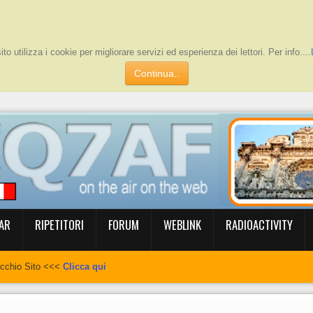
to utilizza i cookie per migliorare servizi ed esperienza dei lettori. Per info....
Continua..
AR
RIPETITORI
FORUM
WEBLINK
RADIOACTIVITY
ecchio Sito <<<
Clicca qui