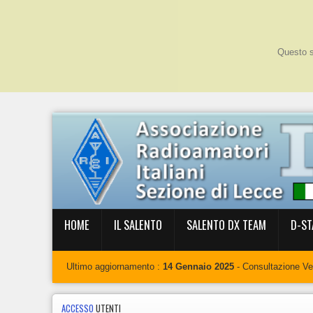
Questo si
HOME
IL SALENTO
SALENTO DX TEAM
D-ST
Ultimo aggiornamento :
14 Gennaio 2025
- Consultazione V
ACCESSO
UTENTI