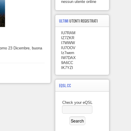
nessun utente online
ULTIMI
UTENTI REGISTRATI
IU7RAM
IZ7ZKR
I7WWW
IU7OOV
giorno 23 Dicembre, buona
Iz7wem
IW7DAX
9A6CC
IK7YZI
EQSL.CC
Check your eQSL