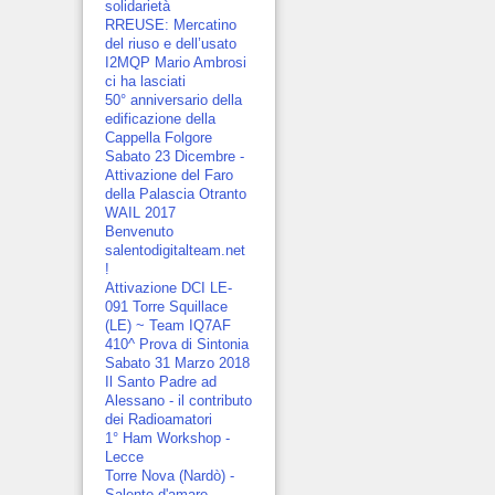
solidarietà
RREUSE: Mercatino
del riuso e dell’usato
I2MQP Mario Ambrosi
ci ha lasciati
50° anniversario della
edificazione della
Cappella Folgore
Sabato 23 Dicembre -
Attivazione del Faro
della Palascia Otranto
WAIL 2017
Benvenuto
salentodigitalteam.net
!
Attivazione DCI LE-
091 Torre Squillace
(LE) ~ Team IQ7AF
410^ Prova di Sintonia
Sabato 31 Marzo 2018
Il Santo Padre ad
Alessano - il contributo
dei Radioamatori
1° Ham Workshop -
Lecce
Torre Nova (Nardò) -
Salento d'amare