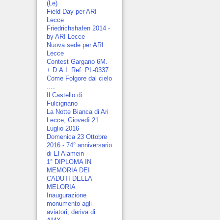
(Le)
Field Day per ARI
Lecce
Friedrichshafen 2014 -
by ARI Lecce
Nuova sede per ARI
Lecce
Contest Gargano 6M.
+ D.A.I. Ref. PL-0337
Come Folgore dal cielo
….
Il Castello di
Fulcignano
La Notte Bianca di Ari
Lecce, Giovedì 21
Luglio 2016
Domenica 23 Ottobre
2016 - 74° anniversario
di El Alamein
1° DIPLOMA IN
MEMORIA DEI
CADUTI DELLA
MELORIA
Inaugurazione
monumento agli
aviatori, deriva di