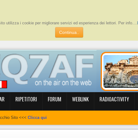
to utilizza i cookie per migliorare servizi ed esperienza dei lettori. Per info....
Continua..
AR
RIPETITORI
FORUM
WEBLINK
RADIOACTIVITY
ecchio Sito <<<
Clicca qui