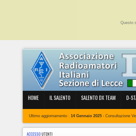
Questo si
HOME
IL SALENTO
SALENTO DX TEAM
D-ST
Ultimo aggiornamento :
14 Gennaio 2025
- Consultazione V
ACCESSO
UTENTI