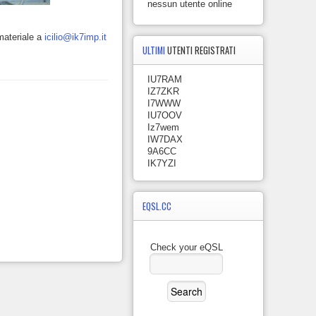
nessun utente online
 materiale a
icilio@ik7imp.it
ULTIMI
UTENTI REGISTRATI
IU7RAM
IZ7ZKR
I7WWW
IU7OOV
Iz7wem
IW7DAX
9A6CC
IK7YZI
EQSL.CC
Check your eQSL