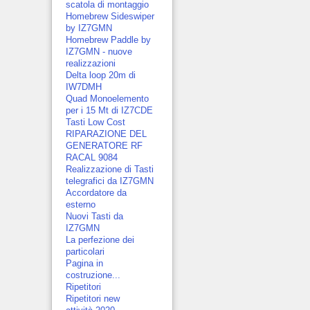
scatola di montaggio
Homebrew Sideswiper
by IZ7GMN
Homebrew Paddle by
IZ7GMN - nuove
realizzazioni
Delta loop 20m di
IW7DMH
Quad Monoelemento
per i 15 Mt di IZ7CDE
Tasti Low Cost
RIPARAZIONE DEL
GENERATORE RF
RACAL 9084
Realizzazione di Tasti
telegrafici da IZ7GMN
Accordatore da
esterno
Nuovi Tasti da
IZ7GMN
La perfezione dei
particolari
Pagina in
costruzione...
Ripetitori
Ripetitori new