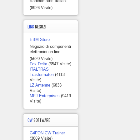
Radioamatori Italiani
(8926 Visite)
LINK
NEGOZI
EBM Store
Negozio di componenti
elettronici on-line.
(5620 Visite)
Fox Delta
(6547 Visite)
ITALTRAS
Trasformatori
(4113
Visite)
LZ Antenne
(6833
Visite)
MFJ Enterprises
(9419
Visite)
CW
SOFTWARE
G4FON CW Trainer
(3869 Visite)