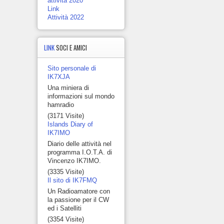
attività 2020
Link
Attività 2022
LINK
SOCI E AMICI
Sito personale di
IK7XJA
Una miniera di
informazioni sul mondo
hamradio
(3171 Visite)
Islands Diary of
IK7IMO
Diario delle attività nel
programma I.O.T.A. di
Vincenzo IK7IMO.
(3335 Visite)
Il sito di IK7FMQ
Un Radioamatore con
la passione per il CW
ed i Satelliti
(3354 Visite)