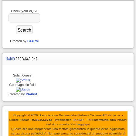
Check your eQSL
Created by
PA4RM
RADIO
PROPAGATIONS
Solar X-rays:
Geomagnetic field:
Created by
PA4RM
Copyright © 2026. Associazione Radioamatori Italiani - Sezione ARI di Lecce. -
Codice Fiscale :
93063660752
- Webmaster :
IK7IMP
- Per l'informativa sulla Privacy
del sito consulta >>>
Leggi qui
Questo sito non rappresenta una testata giornalistica in quanto viene aggiornato
senza alcuna periodicita'. Non puo' pertanto considerarsi un prodotto editoriale ai