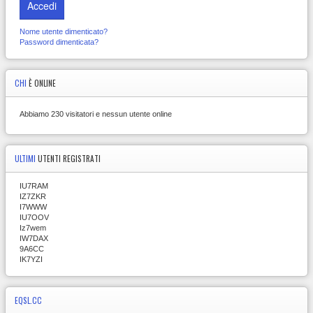
Accedi
Nome utente dimenticato?
Password dimenticata?
CHI
È ONLINE
Abbiamo 230 visitatori e nessun utente online
ULTIMI
UTENTI REGISTRATI
IU7RAM
IZ7ZKR
I7WWW
IU7OOV
Iz7wem
IW7DAX
9A6CC
IK7YZI
EQSL.CC