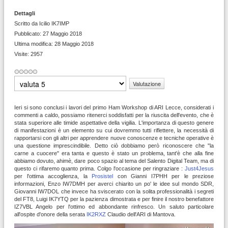
Dettagli
Scritto da
Icilio IK7IMP
Pubblicato: 27 Maggio 2018
Ultima modifica: 28 Maggio 2018
Visite: 2957
Valuta
Ieri si sono conclusi i lavori del primo Ham Workshop di ARI Lecce, considerati i
commenti a caldo, possiamo ritenerci soddisfatti per la riuscita dell'evento, che è
stata superiore alle timide aspettative della vigilia. L'importanza di questo genere
di manifestazioni è un elemento su cui dovremmo tutti riflettere, la necessità di
rapportarsi con gli altri per apprendere nuove conoscenze e tecniche operative è
una questione imprescindibile. Detto ciò dobbiamo però riconoscere che "la
carne a cuocere" era tanta e questo è stato un problema, tant'è che alla fine
abbiamo dovuto, ahimè, dare poco spazio al tema del Salento Digital Team, ma di
questo ci rifaremo quanto prima. Colgo l'occasione per ringraziare :
Just4Jesus
per l'ottima accoglienza, la
Prosistel
con Gianni I7PHH per le preziose
informazioni, Enzo IW7DMH per averci chiarito un po' le idee sul mondo SDR,
Giovanni IW7DOL che invece ha sviscerato con la solita professionalità i segreti
del FT8, Luigi IK7YTQ per la pazienza dimostrata e per finire il nostro benefattore
IZ7VBL Angelo per l'ottimo ed abbondante rinfresco. Un saluto particolare
all'ospite d'onore della serata
IK2RXZ
Claudio dell'ARI di Mantova.