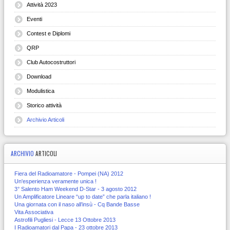
Attività 2023
Eventi
Contest e Diplomi
QRP
Club Autocostruttori
Download
Modulistica
Storico attività
Archivio Articoli
ARCHIVIO
ARTICOLI
Fiera del Radioamatore - Pompei (NA) 2012
Un'esperienza veramente unica !
3° Salento Ham Weekend D-Star - 3 agosto 2012
Un Amplificatore Lineare “up to date” che parla italiano !
Una giornata con il naso all’insù - Cq Bande Basse
Vita Associativa
Astrofili Pugliesi - Lecce 13 Ottobre 2013
I Radioamatori dal Papa - 23 ottobre 2013