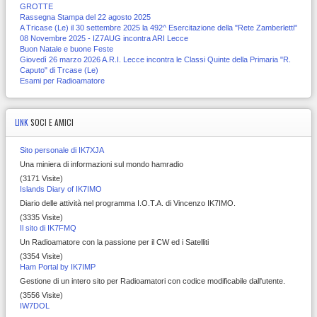
GROTTE
Rassegna Stampa del 22 agosto 2025
A Tricase (Le) il 30 settembre 2025 la 492^ Esercitazione della "Rete Zamberletti"
08 Novembre 2025 - IZ7AUG incontra ARI Lecce
Buon Natale e buone Feste
Giovedì 26 marzo 2026 A.R.I. Lecce incontra le Classi Quinte della Primaria "R.
Caputo" di Trcase (Le)
Esami per Radioamatore
LINK
SOCI E AMICI
Sito personale di IK7XJA
Una miniera di informazioni sul mondo hamradio
(3171 Visite)
Islands Diary of IK7IMO
Diario delle attività nel programma I.O.T.A. di Vincenzo IK7IMO.
(3335 Visite)
Il sito di IK7FMQ
Un Radioamatore con la passione per il CW ed i Satelliti
(3354 Visite)
Ham Portal by IK7IMP
Gestione di un intero sito per Radioamatori con codice modificabile dall'utente.
(3556 Visite)
IW7DOL