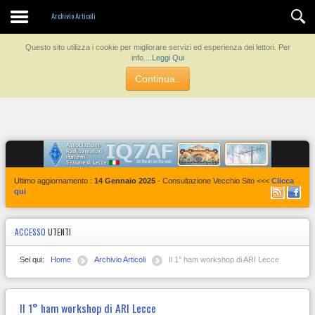
Contatti
Archivio Articoli
Questo sito utilizza i cookie per migliorare servizi ed esperienza dei lettori. Per
info....
Leggi Qui
Continua..
Ultimo aggiornamento :
14 Gennaio 2025
- Consultazione Vecchio Sito <<<
Clicca
qui
ACCESSO
UTENTI
Sei qui:
Home
Archivio Articoli
Il 1° ham workshop di ARI Lecce
Il 1° ham workshop di ARI Lecce