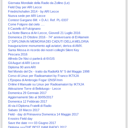
Giornata Mondiale della Radio da Zollino (Le)
Field Day per ARI Lecce
Friedrichshafen 2014 - by ARI Lecce
Nuova sede per ARI Lecce
Contest Gargano 6M. + D.A.I. Ref. PL-0337
Come Folgore dal cielo ….
Il Castello di Fulcignano
La Notte Bianca di Ari Lecce, Giovedì 21 Luglio 2016
Domenica 23 Ottobre 2016 - 74° anniversario di El Alamein
1° DIPLOMA IN MEMORIA DEI CADUTI DELLA MELORIA
Inaugurazione monumento agli aviatori, deriva di AMX.
Santa Messa in ricordo dei nostri colleghi Silent Key
Pescara 2016
Alfredo De Nisi ci parlerà di 6V1IS
Gli Auguri di ARI Lecce
Diploma 90 anni ARI
Nel Mondo del Dx - tratto da RadioKit N° 5 del Maggio 1998
Corso di Linux per Radioamatori by Franco IK7XJA
L'Epopea di Ambrogio Fogar I2NSF/mm
Online il Manuale su Linux per Radioamatori by IK7XJA
Attivazione Torre di Belloluogo - Lecce
Domenica 29 Gennaio 2017
Aggiornamenti Sito al 30/05/2017
Domenica 12 Febbraio 2017
Al via il Diploma Fratelli di Radio
Sabato 18 Marzo 2017
Field - day di Primavera Domenica 14 Maggio 2017
Il nostro Field day
Save the date >>> 03 Giugno 2017
Diploma >>>THE BEST HAM RADIO 2017