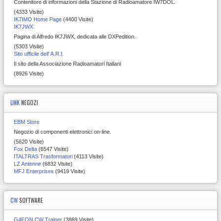
Contenitore di informazioni della Stazione di Radioamatore IW7DOL.
(4333 Visite)
IK7IMO Home Page
(4400 Visite)
IK7JWX
Pagina di Alfredo IK7JWX, dedicata alle DXPedition.
(5303 Visite)
Sito ufficile dell' A.R.I.
Il sito della Associazione Radioamatori Italiani
(8926 Visite)
LINK
NEGOZI
EBM Store
Negozio di componenti elettronici on-line.
(5620 Visite)
Fox Delta
(6547 Visite)
ITALTRAS Trasformatori
(4113 Visite)
LZ Antenne
(6832 Visite)
MFJ Enterprises
(9419 Visite)
CW
SOFTWARE
G4FON CW Trainer
(3869 Visite)