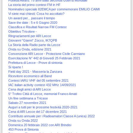
Pobeda Award: 75 anni dalla Seconda Guerra Mondiale
La storia del primo contest FM in HF
Nominativo speciale II2EMCA per commemorare EMILIO CAIMI
Vi siete mai chiesti: Cosa ho ascoltato?
Un award per... passare il tempo
Save the date : 5 e 6 Giugno 2020
Classifica e Risultati Narrow FM Contest
Obiettivo Tricolore -
Ringraziamenti per ARI Lecce
Giovanni “Gianni” Zocco, IK7QPB
La Storia della Radio parte da Lecce
Onda su Onda, edizione 2021
Convenzione ARI Lecce - Protezione Civile Carmiano
Esercitazione N° 442 di Giovedì 25 Febbraio 2021
Prefettura di Lecce - Prove di sintonia
Si riparte !
Field day 2021 - Masseria la Zanzara
Ricevitore economico all Band
Contest IARU VHF del 05 settembre 2021
IAC italian activity contest 432 MHz 14/09/2021
Cena degli amici di ARI Lecce
5° Trofeo Città di Lecce, memorial Franco Amati
Un fine settimana a Tricase
Sabato 27 novembre 2021
Auguri a tutti per le prossime festività 2020-2021
Cena di ARI Lecce del 17 dicembre 2021
Contributo annuale per i Radioamatori Classe A (unica) 2022
Onda su Onda 2022
Domenica 20 febbraio 2022 con ARI Brindisi
453 Prova di Sintonia