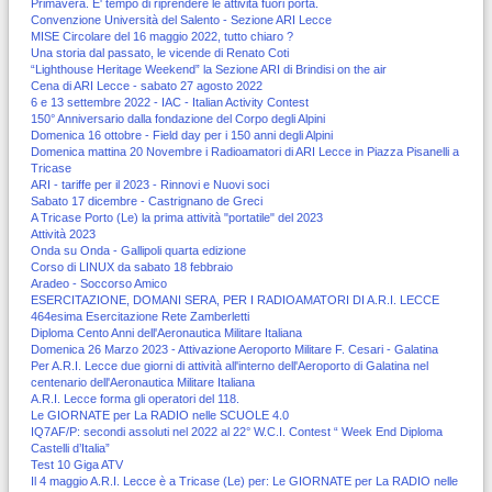
Primavera. E' tempo di riprendere le attività fuori porta.
Convenzione Università del Salento - Sezione ARI Lecce
MISE Circolare del 16 maggio 2022, tutto chiaro ?
Una storia dal passato, le vicende di Renato Coti
“Lighthouse Heritage Weekend” la Sezione ARI di Brindisi on the air
Cena di ARI Lecce - sabato 27 agosto 2022
6 e 13 settembre 2022 - IAC - Italian Activity Contest
150° Anniversario dalla fondazione del Corpo degli Alpini
Domenica 16 ottobre - Field day per i 150 anni degli Alpini
Domenica mattina 20 Novembre i Radioamatori di ARI Lecce in Piazza Pisanelli a
Tricase
ARI - tariffe per il 2023 - Rinnovi e Nuovi soci
Sabato 17 dicembre - Castrignano de Greci
A Tricase Porto (Le) la prima attività "portatile" del 2023
Attività 2023
Onda su Onda - Gallipoli quarta edizione
Corso di LINUX da sabato 18 febbraio
Aradeo - Soccorso Amico
ESERCITAZIONE, DOMANI SERA, PER I RADIOAMATORI DI A.R.I. LECCE
464esima Esercitazione Rete Zamberletti
Diploma Cento Anni dell'Aeronautica Militare Italiana
Domenica 26 Marzo 2023 - Attivazione Aeroporto Militare F. Cesari - Galatina
Per A.R.I. Lecce due giorni di attività all'interno dell'Aeroporto di Galatina nel
centenario dell'Aeronautica Militare Italiana
A.R.I. Lecce forma gli operatori del 118.
Le GIORNATE per La RADIO nelle SCUOLE 4.0
IQ7AF/P: secondi assoluti nel 2022 al 22° W.C.I. Contest “ Week End Diploma
Castelli d’Italia”
Test 10 Giga ATV
Il 4 maggio A.R.I. Lecce è a Tricase (Le) per: Le GIORNATE per La RADIO nelle