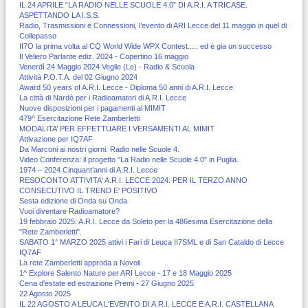
IL 24 APRILE “LA RADIO NELLE SCUOLE 4.0” DI A.R.I. A TRICASE.
ASPETTANDO LA I.S.S.
Radio, Trasmissioni e Connessioni, l’evento di ARI Lecce del 11 maggio in quel di
Collepasso
II7O la prima volta al CQ World Wide WPX Contest..... ed è gia un successo
Il Veliero Parlante ediz. 2024 - Copertino 16 maggio
Venerdì 24 Maggio 2024 Veglie (Le) - Radio & Scuola
Attività P.O.T.A. del 02 Giugno 2024
Award 50 years of A.R.I. Lecce - Diploma 50 anni di A.R.I. Lecce
La città di Nardò per i Radioamatori di A.R.I. Lecce
Nuove disposizioni per i pagamenti al MIMIT
479^ Esercitazione Rete Zamberletti
MODALITA’ PER EFFETTUARE I VERSAMENTI AL MIMIT
Attivazione per IQ7AF
Da Marconi ai nostri giorni. Radio nelle Scuole 4.
Video Conferenza: il progetto "La Radio nelle Scuole 4.0" in Puglia.
1974 – 2024 Cinquant’anni di A.R.I. Lecce
RESOCONTO ATTIVITA' A.R.I. LECCE 2024: PER IL TERZO ANNO
CONSECUTIVO IL TREND E' POSITIVO
Sesta edizione di Onda su Onda
Vuoi diventare Radioamatore?
19 febbraio 2025: A.R.I. Lecce da Soleto per la 486esima Esercitazione della
"Rete Zamberletti".
SABATO 1° MARZO 2025 attivi i Fari di Leuca II7SML e di San Cataldo di Lecce
IQ7AF
La rete Zamberletti approda a Novoli
1^ Explore Salento Nature per ARI Lecce - 17 e 18 Maggio 2025
Cena d'estate ed estrazione Premi - 27 Giugno 2025
22 Agosto 2025
IL 22 AGOSTO A LEUCA L'EVENTO DI A.R.I. LECCE E A.R.I. CASTELLANA