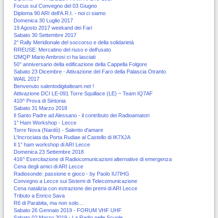
Focus sul Convegno del 03 Giugno
Diploma 90 ARI dell'A.R.I. - noi ci siamo
Domenica 30 Luglio 2017
19 Agosto 2017 weekand dei Fari
Sabato 30 Settembre 2017
2° Rally Meridionale del soccorso e della solidarietà
RREUSE: Mercatino del riuso e dell’usato
I2MQP Mario Ambrosi ci ha lasciati
50° anniversario della edificazione della Cappella Folgore
Sabato 23 Dicembre - Attivazione del Faro della Palascia Otranto
WAIL 2017
Benvenuto salentodigitalteam.net !
Attivazione DCI LE-091 Torre Squillace (LE) ~ Team IQ7AF
410^ Prova di Sintonia
Sabato 31 Marzo 2018
Il Santo Padre ad Alessano - il contributo dei Radioamatori
1° Ham Workshop - Lecce
Torre Nova (Nardò) - Salento d'amare
L'Incrociata da Porta Rudiae al Castello di IK7XJA
Il 1° ham workshop di ARI Lecce
Domenica 23 Settembre 2018
416^ Esercitazione di Radiocomunicazioni alternative di emergenza
Cena degli amici di ARI Lecce
Radiosonde: passione e gioco - by Paolo IU7IHG
Convegno a Lecce sui Sistemi di Telecomunicazione
Cena natalizia con estrazione dei premi di ARI Lecce
Tributo a Enrico Sava
R6 di Parabita, ma non solo....
Sabato 26 Gennaio 2019 - FORUM VHF UHF
Sabato 02 Marzo 2019 - La Radio nelle Scuole