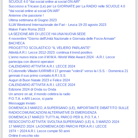
SCUOLE 4.0 "dai social online ai social ON AIR"
Successo a Tricase (Le) per Le GIORNATE per La RADIO nelle SCUOLE 4.0
"dai social online ai social ON AIR"
Antenne che passione !
Ultima settimana di Giugno 2023
ILLW Weekend Internazionale dei Fari - Leuca 19-20 agosto 2023
Maker Faire Roma 2023
LA SEZIONE ARI DI LECCE HA UNA NUOVA SEDE
4 novembre "Giorno dell'Unità Nazionale e Giornata delle Forze Armate"
BACHECA
PROGETTO SCOLASTICO “IL VELIERO PARLANTE”
Attività A.R.I. Lecce 2012-2023: continua il trend positivo.
L'anno nuovo inizia con il W.W.A.-World Wide Award 2024 - A.R.I. Lecce
partecipa con diversi operatori
CALENDARIO ATTIVITA' A.R.I. LECCE 2024
Il Colonnello Villadei IU0RWB il 17 gennaio "volerà" verso la I.S.S. - Domenica 21
gennaio il suo primo contatto A.R.I.S.S.
Auguri di Buon Natale 2023 e Felice 2024
CALENDARIO ATTIVITA' A.R.I. LECCE 2024
Edizione 2024 di Onda su Onda
Un amore on air, il mondo celebra la radio
P.O.T.A. e ARI Lecce, si parte
Messaggio inviato
DOMENICA 3 MARZO, A SUPERSANO (LE), IMPORTANTE DIBATTITO SULLE
RADIOCOMUNICAZIONI ALTERNATIVE DI EMERGENZA
DOMENICA 17 MARZO TUTTI AL PARCO PER IL P.O.T.A. !
RESOCONTO ATTIVITA' SVOLTA A SUPERSANO (LE) IL 3 MARZO 2024
17 MARZO 2024: LA DOMENICA DEI PARCHI PER A.R.I. LECCE
1974 ~ 2024 A.R.I. Lecce compie 50 anni
Online il vecchio sito