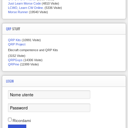
Just Learn Morse Code
(4810 Visite)
LCWO, Learn CW Online.
(5336 Visite)
Morse Runner
(19540 Visite)
QRP
STUFF
QRP Kits
(10991 Visite)
QRP Project
Elecraft compentence and QRP Kits
(3152 Visite)
QRPGuys
(14306 Visite)
QRPme
(11999 Visite)
LOGIN
Ricordami