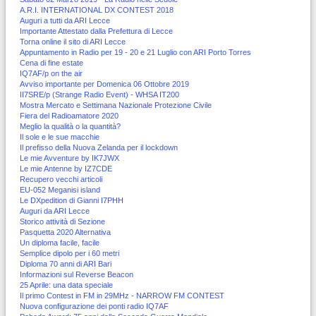
A.R.I. INTERNATIONAL DX CONTEST 2018
Auguri a tutti da ARI Lecce
Importante Attestato dalla Prefettura di Lecce
Torna online il sito di ARI Lecce
Appuntamento in Radio per 19 - 20 e 21 Luglio con ARI Porto Torres
Cena di fine estate
IQ7AF/p on the air
Avviso importante per Domenica 06 Ottobre 2019
II7SRE/p (Strange Radio Event) - WHSA IT200
Mostra Mercato e Settimana Nazionale Protezione Civile
Fiera del Radioamatore 2020
Meglio la qualità o la quantità?
Il sole e le sue macchie
Il prefisso della Nuova Zelanda per il lockdown
Le mie Avventure by IK7JWX
Le mie Antenne by IZ7CDE
Recupero vecchi articoli
EU-052 Meganisi island
Le DXpedition di Gianni I7PHH
Auguri da ARI Lecce
Storico attività di Sezione
Pasquetta 2020 Alternativa
Un diploma facile, facile
Semplice dipolo per i 60 metri
Diploma 70 anni di ARI Bari
Informazioni sul Reverse Beacon
25 Aprile: una data speciale
Il primo Contest in FM in 29MHz - NARROW FM CONTEST
Nuova configurazione dei ponti radio IQ7AF