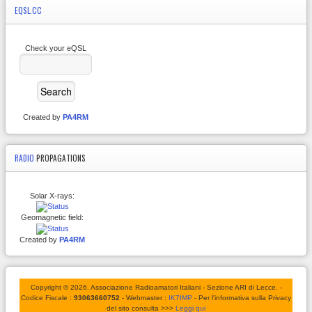
EQSL.CC
Check your eQSL
Created by
PA4RM
RADIO
PROPAGATIONS
Solar X-rays:
Geomagnetic field:
Created by
PA4RM
Copyright © 2026. Associazione Radioamatori Italiani - Sezione ARI di Lecce. -
Codice Fiscale :
93063660752
- Webmaster :
IK7IMP
- Per l'informativa sulla Privacy
del sito consulta >>>
Leggi qui