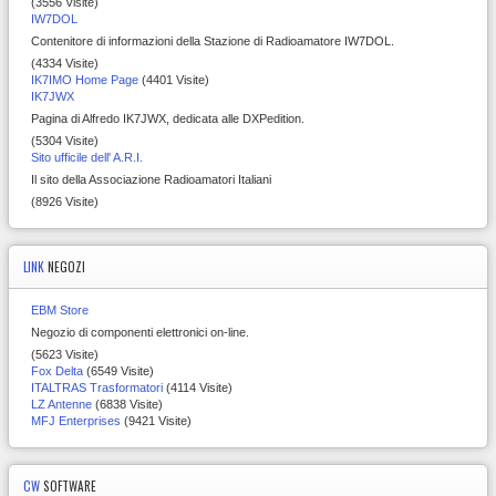
(3556 Visite)
IW7DOL
Contenitore di informazioni della Stazione di Radioamatore IW7DOL.
(4334 Visite)
IK7IMO Home Page
(4401 Visite)
IK7JWX
Pagina di Alfredo IK7JWX, dedicata alle DXPedition.
(5304 Visite)
Sito ufficile dell' A.R.I.
Il sito della Associazione Radioamatori Italiani
(8926 Visite)
LINK
NEGOZI
EBM Store
Negozio di componenti elettronici on-line.
(5623 Visite)
Fox Delta
(6549 Visite)
ITALTRAS Trasformatori
(4114 Visite)
LZ Antenne
(6838 Visite)
MFJ Enterprises
(9421 Visite)
CW
SOFTWARE