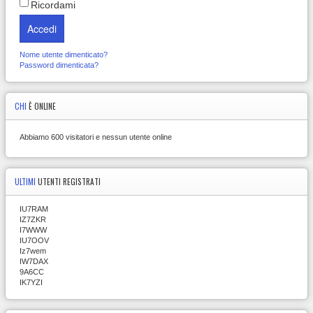
Ricordami
Accedi
Nome utente dimenticato?
Password dimenticata?
CHI
È ONLINE
Abbiamo 600 visitatori e nessun utente online
ULTIMI
UTENTI REGISTRATI
IU7RAM
IZ7ZKR
I7WWW
IU7OOV
Iz7wem
IW7DAX
9A6CC
IK7YZI