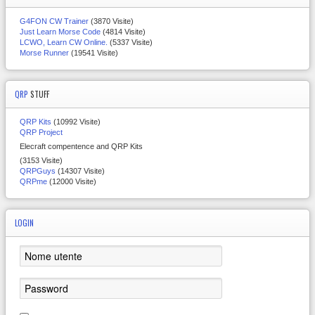
G4FON CW Trainer
(3870 Visite)
Just Learn Morse Code
(4814 Visite)
LCWO, Learn CW Online.
(5337 Visite)
Morse Runner
(19541 Visite)
QRP
STUFF
QRP Kits
(10992 Visite)
QRP Project
Elecraft compentence and QRP Kits
(3153 Visite)
QRPGuys
(14307 Visite)
QRPme
(12000 Visite)
LOGIN