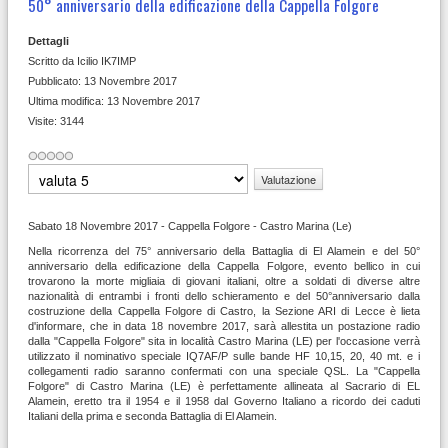
50° anniversario della edificazione della Cappella Folgore
Dettagli
Scritto da
Icilio IK7IMP
Pubblicato: 13 Novembre 2017
Ultima modifica: 13 Novembre 2017
Visite: 3144
Valuta
Sabato 18 Novembre 2017 - Cappella Folgore - Castro Marina (Le)
Nella ricorrenza del 75° anniversario della Battaglia di El Alamein e del 50°
anniversario della edificazione della Cappella Folgore, evento bellico in cui
trovarono la morte migliaia di giovani italiani, oltre a soldati di diverse altre
nazionalità di entrambi i fronti dello schieramento e del 50°anniversario dalla
costruzione della Cappella Folgore di Castro, la Sezione ARI di Lecce è lieta
d'informare, che in data 18 novembre 2017, sarà allestita un postazione radio
dalla "Cappella Folgore" sita in località Castro Marina (LE) per l'occasione verrà
utilizzato il nominativo speciale IQ7AF/P sulle bande HF 10,15, 20, 40 mt. e i
collegamenti radio saranno confermati con una speciale QSL. La "Cappella
Folgore" di Castro Marina (LE) è perfettamente allineata al Sacrario di EL
Alamein, eretto tra il 1954 e il 1958 dal Governo Italiano a ricordo dei caduti
Italiani della prima e seconda Battaglia di El Alamein.