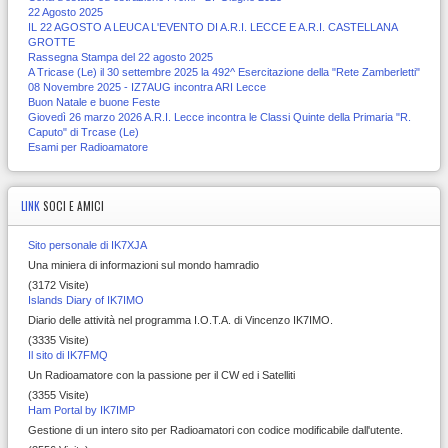
22 Agosto 2025
IL 22 AGOSTO A LEUCA L'EVENTO DI A.R.I. LECCE E A.R.I. CASTELLANA
GROTTE
Rassegna Stampa del 22 agosto 2025
A Tricase (Le) il 30 settembre 2025 la 492^ Esercitazione della "Rete Zamberletti"
08 Novembre 2025 - IZ7AUG incontra ARI Lecce
Buon Natale e buone Feste
Giovedì 26 marzo 2026 A.R.I. Lecce incontra le Classi Quinte della Primaria "R.
Caputo" di Trcase (Le)
Esami per Radioamatore
LINK
SOCI E AMICI
Sito personale di IK7XJA
Una miniera di informazioni sul mondo hamradio
(3172 Visite)
Islands Diary of IK7IMO
Diario delle attività nel programma I.O.T.A. di Vincenzo IK7IMO.
(3335 Visite)
Il sito di IK7FMQ
Un Radioamatore con la passione per il CW ed i Satelliti
(3355 Visite)
Ham Portal by IK7IMP
Gestione di un intero sito per Radioamatori con codice modificabile dall'utente.