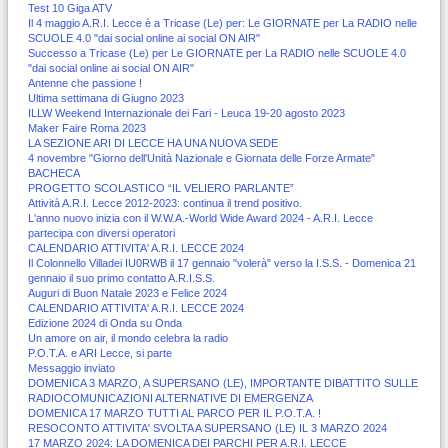
Test 10 Giga ATV
Il 4 maggio A.R.I. Lecce è a Tricase (Le) per: Le GIORNATE per La RADIO nelle
SCUOLE 4.0 "dai social online ai social ON AIR"
Successo a Tricase (Le) per Le GIORNATE per La RADIO nelle SCUOLE 4.0
"dai social online ai social ON AIR"
Antenne che passione !
Ultima settimana di Giugno 2023
ILLW Weekend Internazionale dei Fari - Leuca 19-20 agosto 2023
Maker Faire Roma 2023
LA SEZIONE ARI DI LECCE HA UNA NUOVA SEDE
4 novembre "Giorno dell'Unità Nazionale e Giornata delle Forze Armate"
BACHECA
PROGETTO SCOLASTICO “IL VELIERO PARLANTE”
Attività A.R.I. Lecce 2012-2023: continua il trend positivo.
L'anno nuovo inizia con il W.W.A.-World Wide Award 2024 - A.R.I. Lecce
partecipa con diversi operatori
CALENDARIO ATTIVITA' A.R.I. LECCE 2024
Il Colonnello Villadei IU0RWB il 17 gennaio "volerà" verso la I.S.S. - Domenica 21
gennaio il suo primo contatto A.R.I.S.S.
Auguri di Buon Natale 2023 e Felice 2024
CALENDARIO ATTIVITA' A.R.I. LECCE 2024
Edizione 2024 di Onda su Onda
Un amore on air, il mondo celebra la radio
P.O.T.A. e ARI Lecce, si parte
Messaggio inviato
DOMENICA 3 MARZO, A SUPERSANO (LE), IMPORTANTE DIBATTITO SULLE
RADIOCOMUNICAZIONI ALTERNATIVE DI EMERGENZA
DOMENICA 17 MARZO TUTTI AL PARCO PER IL P.O.T.A. !
RESOCONTO ATTIVITA' SVOLTA A SUPERSANO (LE) IL 3 MARZO 2024
17 MARZO 2024: LA DOMENICA DEI PARCHI PER A.R.I. LECCE