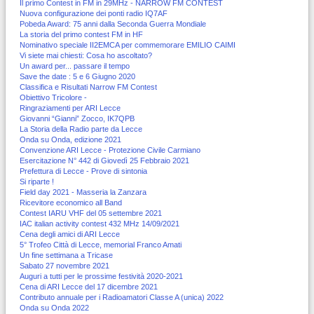
Il primo Contest in FM in 29MHz - NARROW FM CONTEST
Nuova configurazione dei ponti radio IQ7AF
Pobeda Award: 75 anni dalla Seconda Guerra Mondiale
La storia del primo contest FM in HF
Nominativo speciale II2EMCA per commemorare EMILIO CAIMI
Vi siete mai chiesti: Cosa ho ascoltato?
Un award per... passare il tempo
Save the date : 5 e 6 Giugno 2020
Classifica e Risultati Narrow FM Contest
Obiettivo Tricolore -
Ringraziamenti per ARI Lecce
Giovanni “Gianni” Zocco, IK7QPB
La Storia della Radio parte da Lecce
Onda su Onda, edizione 2021
Convenzione ARI Lecce - Protezione Civile Carmiano
Esercitazione N° 442 di Giovedì 25 Febbraio 2021
Prefettura di Lecce - Prove di sintonia
Si riparte !
Field day 2021 - Masseria la Zanzara
Ricevitore economico all Band
Contest IARU VHF del 05 settembre 2021
IAC italian activity contest 432 MHz 14/09/2021
Cena degli amici di ARI Lecce
5° Trofeo Città di Lecce, memorial Franco Amati
Un fine settimana a Tricase
Sabato 27 novembre 2021
Auguri a tutti per le prossime festività 2020-2021
Cena di ARI Lecce del 17 dicembre 2021
Contributo annuale per i Radioamatori Classe A (unica) 2022
Onda su Onda 2022