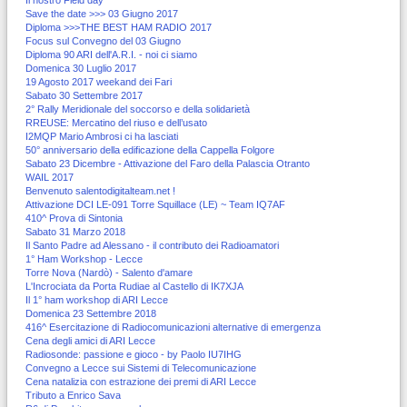
Il nostro Field day
Save the date >>> 03 Giugno 2017
Diploma >>>THE BEST HAM RADIO 2017
Focus sul Convegno del 03 Giugno
Diploma 90 ARI dell'A.R.I. - noi ci siamo
Domenica 30 Luglio 2017
19 Agosto 2017 weekand dei Fari
Sabato 30 Settembre 2017
2° Rally Meridionale del soccorso e della solidarietà
RREUSE: Mercatino del riuso e dell’usato
I2MQP Mario Ambrosi ci ha lasciati
50° anniversario della edificazione della Cappella Folgore
Sabato 23 Dicembre - Attivazione del Faro della Palascia Otranto
WAIL 2017
Benvenuto salentodigitalteam.net !
Attivazione DCI LE-091 Torre Squillace (LE) ~ Team IQ7AF
410^ Prova di Sintonia
Sabato 31 Marzo 2018
Il Santo Padre ad Alessano - il contributo dei Radioamatori
1° Ham Workshop - Lecce
Torre Nova (Nardò) - Salento d'amare
L'Incrociata da Porta Rudiae al Castello di IK7XJA
Il 1° ham workshop di ARI Lecce
Domenica 23 Settembre 2018
416^ Esercitazione di Radiocomunicazioni alternative di emergenza
Cena degli amici di ARI Lecce
Radiosonde: passione e gioco - by Paolo IU7IHG
Convegno a Lecce sui Sistemi di Telecomunicazione
Cena natalizia con estrazione dei premi di ARI Lecce
Tributo a Enrico Sava