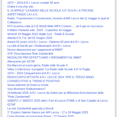
1974 ~ 2024 A.R.I. Lecce compie 50 anni
Online il vecchio sito
IL 24 APRILE “LA RADIO NELLE SCUOLE 4.0” DI A.R.I. A TRICASE.
ASPETTANDO LA I.S.S.
Radio, Trasmissioni e Connessioni, l’evento di ARI Lecce del 11 maggio in quel di
Collepasso
II7O la prima volta al CQ World Wide WPX Contest..... ed è gia un successo
Il Veliero Parlante ediz. 2024 - Copertino 16 maggio
Venerdì 24 Maggio 2024 Veglie (Le) - Radio & Scuola
Attività P.O.T.A. del 02 Giugno 2024
Award 50 years of A.R.I. Lecce - Diploma 50 anni di A.R.I. Lecce
La città di Nardò per i Radioamatori di A.R.I. Lecce
Nuove disposizioni per i pagamenti al MIMIT
479^ Esercitazione Rete Zamberletti
MODALITA’ PER EFFETTUARE I VERSAMENTI AL MIMIT
Attivazione per IQ7AF
Da Marconi ai nostri giorni. Radio nelle Scuole 4.
Video Conferenza: il progetto "La Radio nelle Scuole 4.0" in Puglia.
1974 – 2024 Cinquant’anni di A.R.I. Lecce
RESOCONTO ATTIVITA' A.R.I. LECCE 2024: PER IL TERZO ANNO
CONSECUTIVO IL TREND E' POSITIVO
Sesta edizione di Onda su Onda
Vuoi diventare Radioamatore?
19 febbraio 2025: A.R.I. Lecce da Soleto per la 486esima Esercitazione della
"Rete Zamberletti".
SABATO 1° MARZO 2025 attivi i Fari di Leuca II7SML e di San Cataldo di Lecce
IQ7AF
La rete Zamberletti approda a Novoli
1^ Explore Salento Nature per ARI Lecce - 17 e 18 Maggio 2025
Cena d'estate ed estrazione Premi - 27 Giugno 2025