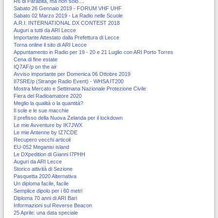
R6 di Parabita, ma non solo....
Sabato 26 Gennaio 2019 - FORUM VHF UHF
Sabato 02 Marzo 2019 - La Radio nelle Scuole
A.R.I. INTERNATIONAL DX CONTEST 2018
Auguri a tutti da ARI Lecce
Importante Attestato dalla Prefettura di Lecce
Torna online il sito di ARI Lecce
Appuntamento in Radio per 19 - 20 e 21 Luglio con ARI Porto Torres
Cena di fine estate
IQ7AF/p on the air
Avviso importante per Domenica 06 Ottobre 2019
II7SRE/p (Strange Radio Event) - WHSA IT200
Mostra Mercato e Settimana Nazionale Protezione Civile
Fiera del Radioamatore 2020
Meglio la qualità o la quantità?
Il sole e le sue macchie
Il prefisso della Nuova Zelanda per il lockdown
Le mie Avventure by IK7JWX
Le mie Antenne by IZ7CDE
Recupero vecchi articoli
EU-052 Meganisi island
Le DXpedition di Gianni I7PHH
Auguri da ARI Lecce
Storico attività di Sezione
Pasquetta 2020 Alternativa
Un diploma facile, facile
Semplice dipolo per i 60 metri
Diploma 70 anni di ARI Bari
Informazioni sul Reverse Beacon
25 Aprile: una data speciale