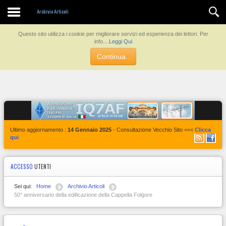
Contatti
Archivio Articoli
Questo sito utilizza i cookie per migliorare servizi ed esperienza dei lettori. Per
info....
Leggi Qui
Continua..
Ultimo aggiornamento :
14 Gennaio 2025
- Consultazione Vecchio Sito <<<
Clicca
qui
ACCESSO
UTENTI
Sei qui:
Home
Archivio Articoli
50° anniversario della edificazione della Cappella Folgore