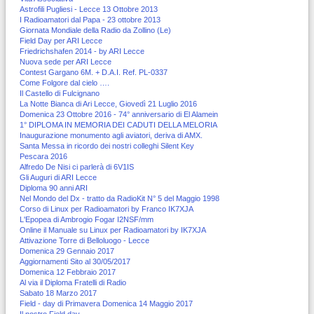
Astrofili Pugliesi - Lecce 13 Ottobre 2013
I Radioamatori dal Papa - 23 ottobre 2013
Giornata Mondiale della Radio da Zollino (Le)
Field Day per ARI Lecce
Friedrichshafen 2014 - by ARI Lecce
Nuova sede per ARI Lecce
Contest Gargano 6M. + D.A.I. Ref. PL-0337
Come Folgore dal cielo ….
Il Castello di Fulcignano
La Notte Bianca di Ari Lecce, Giovedì 21 Luglio 2016
Domenica 23 Ottobre 2016 - 74° anniversario di El Alamein
1° DIPLOMA IN MEMORIA DEI CADUTI DELLA MELORIA
Inaugurazione monumento agli aviatori, deriva di AMX.
Santa Messa in ricordo dei nostri colleghi Silent Key
Pescara 2016
Alfredo De Nisi ci parlerà di 6V1IS
Gli Auguri di ARI Lecce
Diploma 90 anni ARI
Nel Mondo del Dx - tratto da RadioKit N° 5 del Maggio 1998
Corso di Linux per Radioamatori by Franco IK7XJA
L'Epopea di Ambrogio Fogar I2NSF/mm
Online il Manuale su Linux per Radioamatori by IK7XJA
Attivazione Torre di Belloluogo - Lecce
Domenica 29 Gennaio 2017
Aggiornamenti Sito al 30/05/2017
Domenica 12 Febbraio 2017
Al via il Diploma Fratelli di Radio
Sabato 18 Marzo 2017
Field - day di Primavera Domenica 14 Maggio 2017