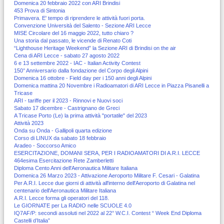
Domenica 20 febbraio 2022 con ARI Brindisi
453 Prova di Sintonia
Primavera. E' tempo di riprendere le attività fuori porta.
Convenzione Università del Salento - Sezione ARI Lecce
MISE Circolare del 16 maggio 2022, tutto chiaro ?
Una storia dal passato, le vicende di Renato Coti
“Lighthouse Heritage Weekend” la Sezione ARI di Brindisi on the air
Cena di ARI Lecce - sabato 27 agosto 2022
6 e 13 settembre 2022 - IAC - Italian Activity Contest
150° Anniversario dalla fondazione del Corpo degli Alpini
Domenica 16 ottobre - Field day per i 150 anni degli Alpini
Domenica mattina 20 Novembre i Radioamatori di ARI Lecce in Piazza Pisanelli a
Tricase
ARI - tariffe per il 2023 - Rinnovi e Nuovi soci
Sabato 17 dicembre - Castrignano de Greci
A Tricase Porto (Le) la prima attività "portatile" del 2023
Attività 2023
Onda su Onda - Gallipoli quarta edizione
Corso di LINUX da sabato 18 febbraio
Aradeo - Soccorso Amico
ESERCITAZIONE, DOMANI SERA, PER I RADIOAMATORI DI A.R.I. LECCE
464esima Esercitazione Rete Zamberletti
Diploma Cento Anni dell'Aeronautica Militare Italiana
Domenica 26 Marzo 2023 - Attivazione Aeroporto Militare F. Cesari - Galatina
Per A.R.I. Lecce due giorni di attività all'interno dell'Aeroporto di Galatina nel
centenario dell'Aeronautica Militare Italiana
A.R.I. Lecce forma gli operatori del 118.
Le GIORNATE per La RADIO nelle SCUOLE 4.0
IQ7AF/P: secondi assoluti nel 2022 al 22° W.C.I. Contest “ Week End Diploma
Castelli d’Italia”