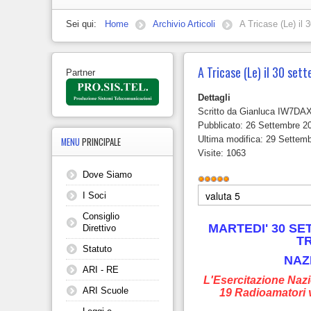
Sei qui:
Home
Archivio Articoli
A Tricase (Le) il
A Tricase (Le) il 30 set
Partner
Dettagli
Scritto da
Gianluca IW7DA
Pubblicato: 26 Settembre 2
Ultima modifica: 29 Settem
MENU
PRINCIPALE
Visite: 1063
Dove Siamo
Valutazione
attuale:
5
/
5
Valuta
I Soci
Consiglio
MARTEDI' 30 SE
Direttivo
TR
Statuto
NAZ
ARI - RE
L'Esercitazione Naz
ARI Scuole
19 Radioamatori vo