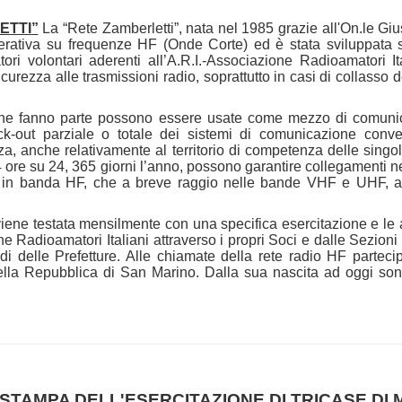
ETTI”
La “Rete Zamberletti”, nata nel 1985 grazie all'On.le Gi
operativa su frequenze HF (Onde Corte) ed è stata sviluppata s
ori volontari aderenti all’A.R.I.-Associazione Radioamatori Ita
icurezza alle trasmissioni radio, soprattutto in casi di collasso de
 ne fanno parte possono essere usate come mezzo di comunic
ck-out parziale o totale dei sistemi di comunicazione conven
a, anche relativamente al territorio di competenza delle singol
ore su 24, 365 giorni l’anno, possono garantire collegamenti nel 
 in banda HF, che a breve raggio nelle bande VHF e UHF, anc
viene testata mensilmente con una specifica esercitazione e l
e 
ne Radioamatori Italiani attraverso i propri Soci e dalle Sezioni
di delle Prefetture. Alle chiamate della rete radio HF partecip
lla Repubblica di San Marino. Dalla sua nascita ad oggi sono
TAMPA DELL'ESERCITAZIONE DI TRICASE DI 