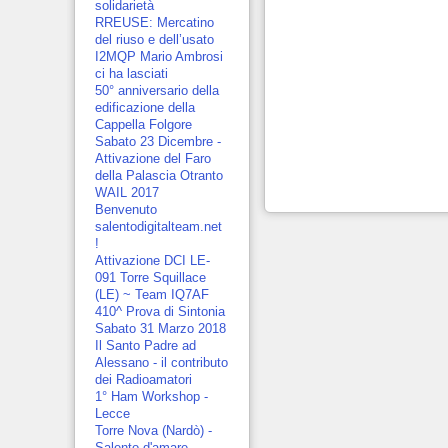
solidarietà
RREUSE: Mercatino
del riuso e dell’usato
I2MQP Mario Ambrosi
ci ha lasciati
50° anniversario della
edificazione della
Cappella Folgore
Sabato 23 Dicembre -
Attivazione del Faro
della Palascia Otranto
WAIL 2017
Benvenuto
salentodigitalteam.net
!
Attivazione DCI LE-
091 Torre Squillace
(LE) ~ Team IQ7AF
410^ Prova di Sintonia
Sabato 31 Marzo 2018
Il Santo Padre ad
Alessano - il contributo
dei Radioamatori
1° Ham Workshop -
Lecce
Torre Nova (Nardò) -
Salento d'amare