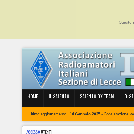
Questo si
HOME
IL SALENTO
SALENTO DX TEAM
D-ST
Ultimo aggiornamento :
14 Gennaio 2025
- Consultazione V
ACCESSO
UTENTI