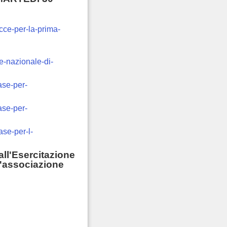
ecce-per-la-prima-
ne-nazionale-di-
ase-per-
ase-per-
ase-per-l-
ll'
Esercitazione
 l'associazione