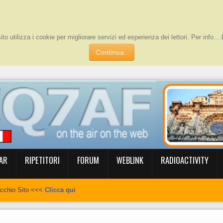
to utilizza i cookie per migliorare servizi ed esperienza dei lettori. Per info....
Continua..
AR
RIPETITORI
FORUM
WEBLINK
RADIOACTIVITY
ecchio Sito <<<
Clicca qui