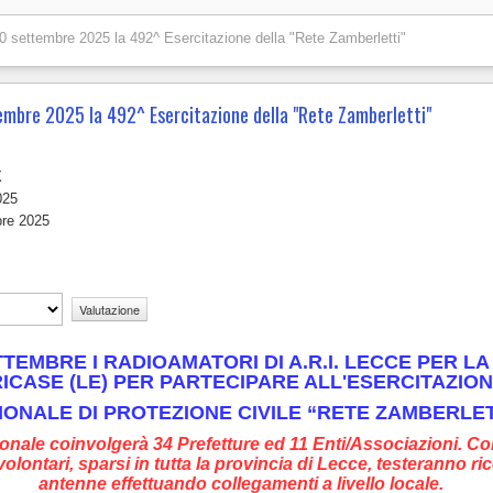
 30 settembre 2025 la 492^ Esercitazione della "Rete Zamberletti"
tembre 2025 la 492^ Esercitazione della "Rete Zamberletti"
X
025
bre 2025
TTEMBRE I RADIOAMATORI DI A.R.I. LECCE PER LA
ICASE (LE) PER PARTECIPARE ALL'ESERCITAZIO
IONALE DI PROTEZIONE CIVILE “RETE ZAMBERLET
ionale coinvolgerà 34 Prefetture ed 11 Enti/Associazioni.
lontari, sparsi in tutta la provincia di Lecce, testeranno ric
antenne effettuando collegamenti a livello locale.