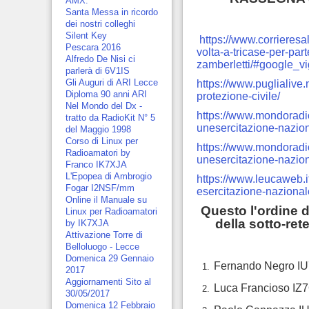
AMX.
Santa Messa in ricordo
dei nostri colleghi
Silent Key
https://www.corrieresa
Pescara 2016
volta-a-tricase-per-par
Alfredo De Nisi ci
zamberletti/#google_vi
parlerà di 6V1IS
Gli Auguri di ARI Lecce
https://www.puglialive.
Diploma 90 anni ARI
protezione-civile/
Nel Mondo del Dx -
https://www.mondoradio.
tratto da RadioKit N° 5
unesercitazione-nazion
del Maggio 1998
Corso di Linux per
https://www.mondoradio.
Radioamatori by
unesercitazione-nazion
Franco IK7XJA
L'Epopea di Ambrogio
https://www.leucaweb.it
Fogar I2NSF/mm
esercitazione-nazional
Online il Manuale su
Questo l'ordine d
Linux per Radioamatori
della sotto-re
by IK7XJA
Attivazione Torre di
Belloluogo - Lecce
Domenica 29 Gennaio
Fernando Negro IU7
2017
Aggiornamenti Sito al
Luca Francioso IZ7
30/05/2017
Domenica 12 Febbraio