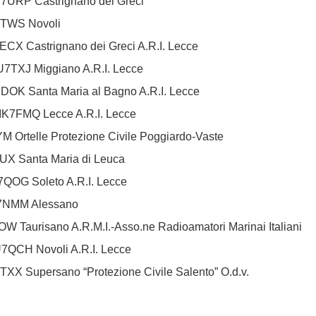
7URP Castrignano dei Greci
7TWS Novoli
ECX Castrignano dei Greci A.R.I. Lecce
U7TXJ Miggiano A.R.I. Lecce
DOK Santa Maria al Bagno A.R.I. Lecce
 IK7FMQ Lecce A.R.I. Lecce
M Ortelle Protezione Civile Poggiardo-Vaste
GUX Santa Maria di Leuca
7QOG Soleto A.R.I. Lecce
U7NMM Alessano
W Taurisano A.R.M.I.-Asso.ne Radioamatori Marinai Italiani
U7QCH Novoli A.R.I. Lecce
TXX Supersano “Protezione Civile Salento” O.d.v.