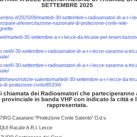
SETTEMBRE 2025
lentino.it/2025/09/martedi-30-settembre-i-radioamatori-di-a-r-i-l
tecipare-allesercitazione-nazionale-di-protezione-civile-rete-
gnette
net/martedi-30-settembre-a-r-i-lecce-da-tricase-per-lesercitazio
net/il-30-settembre-i-radioamatori-di-a-r-i-lecce-saranno-a-tric
ale/
net/il-30-settembre-i-radioamatori-di-a-r-i-lecce-saranno-a-tric
ale/
/it/news/notizie-salento/martedi-30-settembre-a-r-i-lecce-da-tric
e-di-protezione-civile/85334/
i chiamata dei Radioamatori che parteciperanno a
te provinciale in banda VHF
con indicato la città e
rappresentata.
IRG Casarano “Protezione Civile Salento” O.d.v.
QUI Racale A.R.I. Lecce