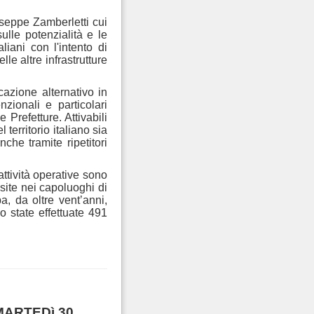
useppe Zamberletti cui
ulle potenzialità e le
liani con l'intento di
lle altre infrastrutture
azione alternativo in
zionali e particolari
e Prefetture.
Attivabili
territorio italiano sia
he tramite ripetitori
attività operative sono
 site nei capoluoghi di
a, da oltre vent’anni,
 state effettuate 491
MARTEDì 30