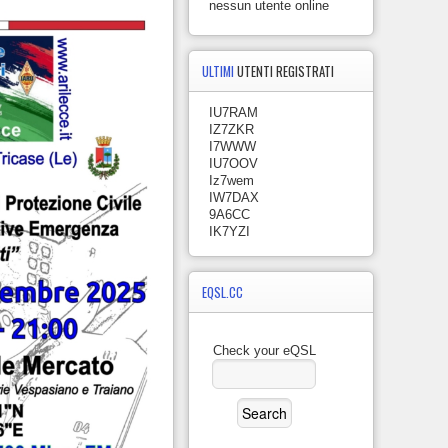
nessun utente online
ULTIMI
UTENTI REGISTRATI
IU7RAM
IZ7ZKR
I7WWW
IU7OOV
Iz7wem
IW7DAX
9A6CC
IK7YZI
EQSL.CC
Check your eQSL