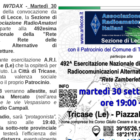
a, IW7DAX -
Martedì 30
o della convocazione da
 di Lecce
, la
Sezione di
ociazione RadioAmatori
 parte alla
492esima
zionale della "Rete
la
Rete delle
oni Alternative di
etture
.
tante esercitazione
A.R.I.
se (Le)
che la ospiterà per
oluto. La
Città di Tricase
,
vata valenza sociale
so il proprio
Patrocinio
.
8
verranno
allestite, sul
Zona Mercato
(
nell'area
 e le vie Vespasiano e
adio Campali
.
adio,
sarà
“protagonista”,
sino alle
19:40
,
la sotto-rete provinciale
esterà l'efficienza dei
 distanza
, eventualmente