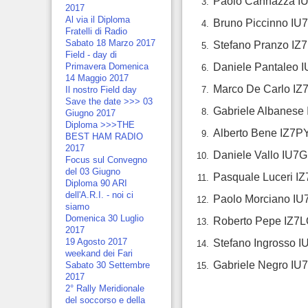
Paolo Cannazza IU
2017
Al via il Diploma
Bruno Piccinno IU
Fratelli di Radio
Sabato 18 Marzo 2017
Stefano Pranzo IZ7
Field - day di
Daniele Pantaleo I
Primavera Domenica
14 Maggio 2017
Marco De Carlo IZ7
Il nostro Field day
Save the date >>> 03
Gabriele Albanese
Giugno 2017
Diploma >>>THE
Alberto Bene IZ7PY
BEST HAM RADIO
2017
Daniele Vallo IU7
Focus sul Convegno
del 03 Giugno
Pasquale Luceri IZ
Diploma 90 ARI
dell'A.R.I. - noi ci
Paolo Morciano I
siamo
Domenica 30 Luglio
Roberto Pepe IZ7LO
2017
19 Agosto 2017
Stefano Ingrosso I
weekand dei Fari
Gabriele Negro IU7
Sabato 30 Settembre
2017
2° Rally Meridionale
del soccorso e della