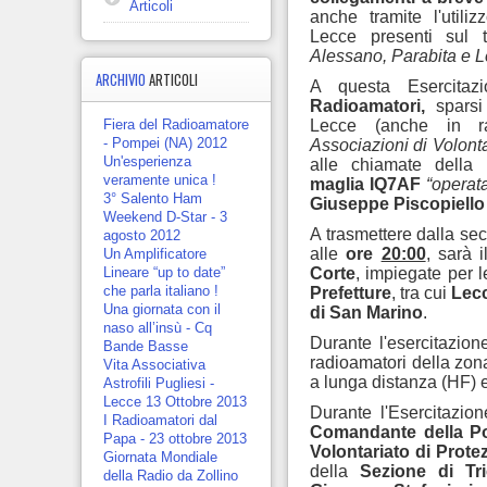
Articoli
anche tramite l'utilizz
Lecce presenti sul te
Alessano, Parabita e 
ARCHIVIO
ARTICOLI
A questa Esercitaz
Radioamatori,
sparsi 
Lecce (anche in ra
Fiera del Radioamatore
- Pompei (NA) 2012
Associazioni di Volonta
Un'esperienza
alle chiamate della
veramente unica !
maglia IQ7AF
“operat
3° Salento Ham
Giuseppe Piscopiell
Weekend D-Star - 3
A trasmettere dalla se
agosto 2012
alle
ore
20:00
,
sarà 
Un Amplificatore
Corte
, impiegate per 
Lineare “up to date”
che parla italiano !
Prefetture
, tra cui
Lec
Una giornata con il
di San Marino
.
naso all’insù - Cq
Durante l'esercitazio
Bande Basse
radioamatori della zona
Vita Associativa
a lunga distanza (HF) e
Astrofili Pugliesi -
Lecce 13 Ottobre 2013
Durante l'Esercitazio
I Radioamatori dal
Comandante della Pol
Papa - 23 ottobre 2013
Volontariato di Prote
Giornata Mondiale
della
Sezione di Tr
della Radio da Zollino