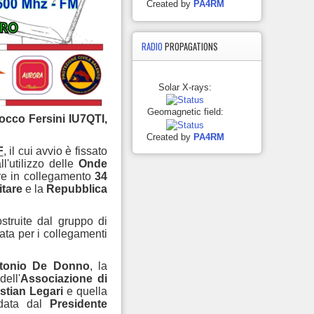
Created by
PA4RM
RADIO
PROPAGATIONS
Solar X-rays:
Geomagnetic field:
cco Fersini IU7QTI,
Created by
PA4RM
F
, il cui avvio
è fissato
ll'utilizzo delle
Onde
ere in collegamento
34
itare
e la
Repubblica
struite dal gruppo di
sata per i collegamenti
Antonio De Donno
, la
ell'
Associazione di
istian Legari
e quella
data dal
Presidente