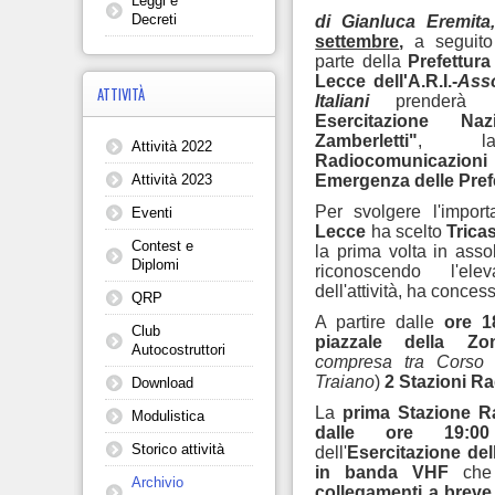
Leggi e
Decreti
di Gianluca Eremit
settembre
,
a seguit
parte della
Prefettura
Lecce dell'A.R.I.-
Ass
ATTIVITÀ
Italiani
prenderà
Esercitazione Na
Zamberletti"
, 
Attività 2022
Radiocomunicazi
Emergenza delle Pref
Attività 2023
Per svolgere l'impor
Eventi
Lecce
ha scelto
Trica
Contest e
la prima volta in ass
Diplomi
riconoscendo l'ele
dell'attività, ha conces
QRP
A partire dalle
ore 1
Club
piazzale della 
Autocostruttori
compresa tra Corso
Traiano
)
2 Stazioni R
Download
La
prima Stazione R
Modulistica
dalle ore 19:00
Storico attività
dell'
Esercitazione del
in banda VHF
che t
Archivio
collegamenti a breve