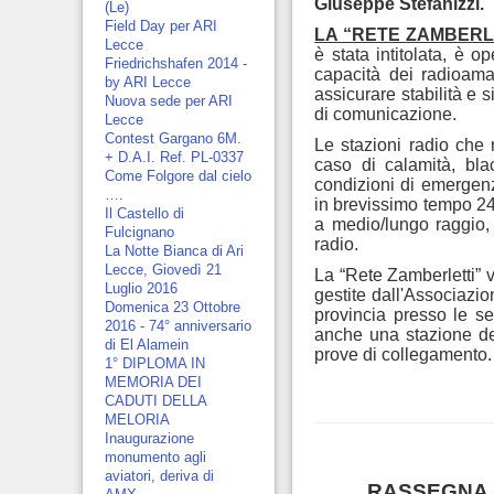
Giuseppe Stefanizzi.
(Le)
Field Day per ARI
LA “RETE ZAMBERL
Lecce
è stata intitolata, è 
Friedrichshafen 2014 -
capacità dei radioamat
by ARI Lecce
assicurare stabilità e s
Nuova sede per ARI
di comunicazione.
Lecce
Contest Gargano 6M.
Le stazioni radio che
+ D.A.I. Ref. PL-0337
caso di calamità, bla
Come Folgore dal cielo
condizioni di emergenz
….
in brevissimo tempo 24 
Il Castello di
a medio/lungo raggio,
Fulcignano
radio.
La Notte Bianca di Ari
Lecce, Giovedì 21
La “Rete Zamberletti” 
Luglio 2016
gestite dall'Associazio
Domenica 23 Ottobre
provincia presso le se
2016 - 74° anniversario
anche una stazione de
di El Alamein
prove di collegamento.
1° DIPLOMA IN
MEMORIA DEI
CADUTI DELLA
MELORIA
Inaugurazione
monumento agli
aviatori, deriva di
RASSEGNA S