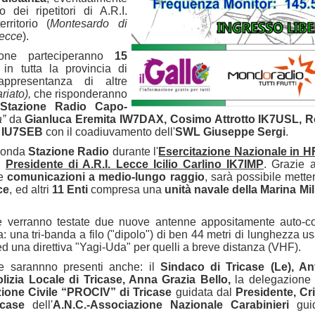
o dei ripetitori di A.R.I.
rritorio (
Montesardo di
Lecce
).
ione parteciperanno
15
in tutta la provincia di
ppresent
anza di altre
riato),
che risponderanno
Stazione Radio Capo-
a”
da
Gianluca Eremita IW7DAX, Cosimo Attrotto IK7USL, Ro
o IU7SEB
con il coadiuvamento dell'
SWL Giuseppe Sergi
.
conda
Stazione Radio
durante l'
Esercitazione Nazionale in H
il
Presidente di A.R.I. Lecce Icilio Carlino IK7IMP
.
Grazie a
le
comunicazioni a medio-lungo raggio
, sarà possibile mett
ce
,
ed altri
11 Enti
compresa una
unità navale della Marina Mil
ne verranno testate due nuove antenne appositamente auto-co
: una tri-banda a filo ("dipolo") di ben 44 metri di lunghezza u
d una direttiva "Yagi-Uda" per quelli a breve distanza (VHF).
ne sarannno presenti anche: il
Sindaco di Tricase (Le), 
izia Locale di Tricase, Anna Grazia Bello,
la delegazione d
zione Civile “PROCIV” di Tricase
guidata dal
P
residente
, Cr
icase
dell'
A.N.C.-Associazione Nazionale Carabinieri
gui