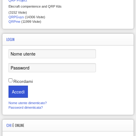
QRP Project
Elecraft compentence and QRP Kits
(3152 Visite)
QRPGuys
(14306 Visite)
QRPme
(11999 Visite)
LOGIN
Ricordami
Accedi
Nome utente dimenticato?
Password dimenticata?
CHI
È ONLINE