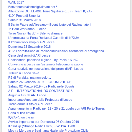
WAIL 2017
Benvenuto salentodigitalteam.net !
Attivazione DCI LE-091 Torre Squillace (LE) ~ Team IQ7AF
410^ Prova di Sintonia
Sabato 31 Marzo 2018
Il Santo Padre ad Alessano - il contributo dei Radioamatori
1° Ham Workshop - Lecce
Torre Nova (Nardò) - Salento d'amare
L'Incrociata da Porta Rudiae al Castello di IK7XJA
Il 1° ham workshop di ARI Lecce
Domenica 23 Settembre 2018
416^ Esercitazione di Radiocomunicazioni alternative di emergenza
Cena degli amici di ARI Lecce
Radiosonde: passione e gioco - by Paolo IU7IHG
Convegno a Lecce sui Sistemi di Telecomunicazione
Cena natalizia con estrazione dei premi di ARI Lecce
Tributo a Enrico Sava
R6 di Parabita, ma non solo....
Sabato 26 Gennaio 2019 - FORUM VHF UHF
Sabato 02 Marzo 2019 - La Radio nelle Scuole
A.R.I. INTERNATIONAL DX CONTEST 2018
Auguri a tutti da ARI Lecce
Importante Attestato dalla Prefettura di Lecce
Torna online il sito di ARI Lecce
Appuntamento in Radio per 19 - 20 e 21 Luglio con ARI Porto Torres
Cena di fine estate
IQ7AF/p on the air
Avviso importante per Domenica 06 Ottobre 2019
II7SRE/p (Strange Radio Event) - WHSA IT200
Mostra Mercato e Settimana Nazionale Protezione Civile