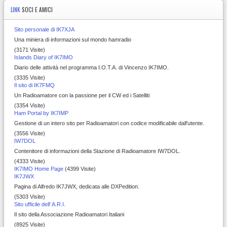
LINK
SOCI E AMICI
Sito personale di IK7XJA
Una miniera di informazioni sul mondo hamradio
(3171 Visite)
Islands Diary of IK7IMO
Diario delle attività nel programma I.O.T.A. di Vincenzo IK7IMO.
(3335 Visite)
Il sito di IK7FMQ
Un Radioamatore con la passione per il CW ed i Satelliti
(3354 Visite)
Ham Portal by IK7IMP
Gestione di un intero sito per Radioamatori con codice modificabile dall'utente.
(3556 Visite)
IW7DOL
Contenitore di informazioni della Stazione di Radioamatore IW7DOL.
(4333 Visite)
IK7IMO Home Page
(4399 Visite)
IK7JWX
Pagina di Alfredo IK7JWX, dedicata alle DXPedition.
(5303 Visite)
Sito ufficile dell' A.R.I.
Il sito della Associazione Radioamatori Italiani
(8925 Visite)