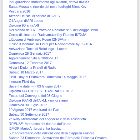
Inaugurazione monumento agli aviatori, deriva di AMX.
Santa Messa in ricordo dei nostri colleghi Silent Key
Pescara 2016
Alfredo De Nisi ci parlerà di 6V1IS
Gli Auguri di ARI Lecce
Diploma 90 anni ARI
Nel Mondo del Dx - tratto da RadioKit N° 5 del Maggio 1998
Corso di Linux per Radioamatori by Franco IK7XJA
L'Epopea di Ambrogio Fogar I2NSF/mm
Online il Manuale su Linux per Radioamatori by IK7XJA
Attivazione Torre di Belloluogo - Lecce
Domenica 29 Gennaio 2017
Aggiornamenti Sito al 30/05/2017
Domenica 12 Febbraio 2017
Al via il Diploma Fratelli di Radio
Sabato 18 Marzo 2017
Field - day di Primavera Domenica 14 Maggio 2017
Il nostro Field day
Save the date >>> 03 Giugno 2017
Diploma >>>THE BEST HAM RADIO 2017
Focus sul Convegno del 03 Giugno
Diploma 90 ARI dell'A.R.I. - noi ci siamo
Domenica 30 Luglio 2017
19 Agosto 2017 weekand dei Fari
Sabato 30 Settembre 2017
2° Rally Meridionale del soccorso e della solidarietà
RREUSE: Mercatino del riuso e dell’usato
I2MQP Mario Ambrosi ci ha lasciati
50° anniversario della edificazione della Cappella Folgore
Sabato 23 Dicembre - Attivazione del Faro della Palascia Otranto