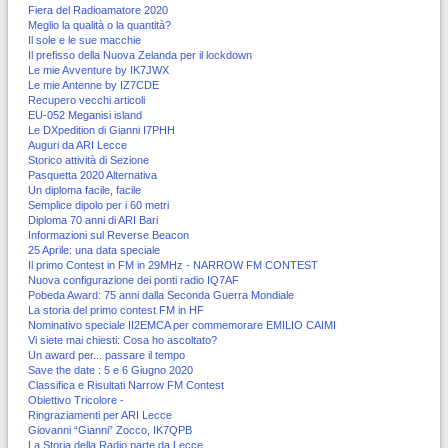
Fiera del Radioamatore 2020
Meglio la qualità o la quantità?
Il sole e le sue macchie
Il prefisso della Nuova Zelanda per il lockdown
Le mie Avventure by IK7JWX
Le mie Antenne by IZ7CDE
Recupero vecchi articoli
EU-052 Meganisi island
Le DXpedition di Gianni I7PHH
Auguri da ARI Lecce
Storico attività di Sezione
Pasquetta 2020 Alternativa
Un diploma facile, facile
Semplice dipolo per i 60 metri
Diploma 70 anni di ARI Bari
Informazioni sul Reverse Beacon
25 Aprile: una data speciale
Il primo Contest in FM in 29MHz - NARROW FM CONTEST
Nuova configurazione dei ponti radio IQ7AF
Pobeda Award: 75 anni dalla Seconda Guerra Mondiale
La storia del primo contest FM in HF
Nominativo speciale II2EMCA per commemorare EMILIO CAIMI
Vi siete mai chiesti: Cosa ho ascoltato?
Un award per... passare il tempo
Save the date : 5 e 6 Giugno 2020
Classifica e Risultati Narrow FM Contest
Obiettivo Tricolore -
Ringraziamenti per ARI Lecce
Giovanni “Gianni” Zocco, IK7QPB
La Storia della Radio parte da Lecce