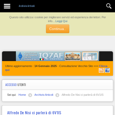
Archivio Articoli
Questo sito utilizza i cookie per migliorare servizi ed esperienza dei lettori. Per
info....
Leggi Qui
Continua..
Ultimo aggiornamento :
14 Gennaio 2025
- Consultazione Vecchio Sito <<<
Clicca
qui
ACCESSO
UTENTI
Sei qui:
Home
Archivio Articoli
Alfredo De Nisi ci parlerà di 6V1IS
Alfredo De Nisi ci parlerà di 6V1IS