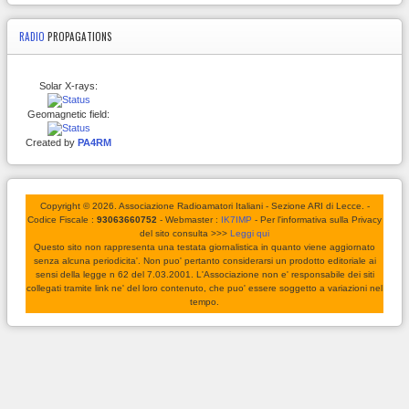
RADIO
PROPAGATIONS
Solar X-rays:
Geomagnetic field:
Created by
PA4RM
Copyright © 2026. Associazione Radioamatori Italiani - Sezione ARI di Lecce. -
Codice Fiscale :
93063660752
- Webmaster :
IK7IMP
- Per l'informativa sulla Privacy
del sito consulta >>>
Leggi qui
Questo sito non rappresenta una testata giornalistica in quanto viene aggiornato
senza alcuna periodicita'. Non puo' pertanto considerarsi un prodotto editoriale ai
sensi della legge n 62 del 7.03.2001. L'Associazione non e' responsabile dei siti
collegati tramite link ne' del loro contenuto, che puo' essere soggetto a variazioni nel
tempo.