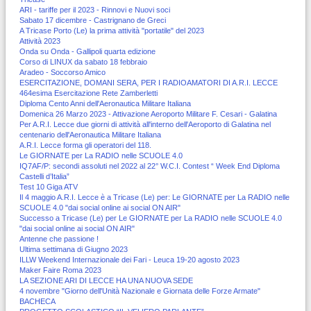
ARI - tariffe per il 2023 - Rinnovi e Nuovi soci
Sabato 17 dicembre - Castrignano de Greci
A Tricase Porto (Le) la prima attività "portatile" del 2023
Attività 2023
Onda su Onda - Gallipoli quarta edizione
Corso di LINUX da sabato 18 febbraio
Aradeo - Soccorso Amico
ESERCITAZIONE, DOMANI SERA, PER I RADIOAMATORI DI A.R.I. LECCE
464esima Esercitazione Rete Zamberletti
Diploma Cento Anni dell'Aeronautica Militare Italiana
Domenica 26 Marzo 2023 - Attivazione Aeroporto Militare F. Cesari - Galatina
Per A.R.I. Lecce due giorni di attività all'interno dell'Aeroporto di Galatina nel
centenario dell'Aeronautica Militare Italiana
A.R.I. Lecce forma gli operatori del 118.
Le GIORNATE per La RADIO nelle SCUOLE 4.0
IQ7AF/P: secondi assoluti nel 2022 al 22° W.C.I. Contest “ Week End Diploma
Castelli d’Italia”
Test 10 Giga ATV
Il 4 maggio A.R.I. Lecce è a Tricase (Le) per: Le GIORNATE per La RADIO nelle
SCUOLE 4.0 "dai social online ai social ON AIR"
Successo a Tricase (Le) per Le GIORNATE per La RADIO nelle SCUOLE 4.0
"dai social online ai social ON AIR"
Antenne che passione !
Ultima settimana di Giugno 2023
ILLW Weekend Internazionale dei Fari - Leuca 19-20 agosto 2023
Maker Faire Roma 2023
LA SEZIONE ARI DI LECCE HA UNA NUOVA SEDE
4 novembre "Giorno dell'Unità Nazionale e Giornata delle Forze Armate"
BACHECA