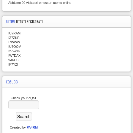
Abbiamo 99 visitatori e nessun utente online
ULTIMI
UTENTI REGISTRATI
IU7RAM
IZ7ZKR
I7WWW
IU7OOV
Iz7wem
IW7DAX
9A6CC
IK7YZI
EQSL.CC
Check your eQSL
Created by
PA4RM