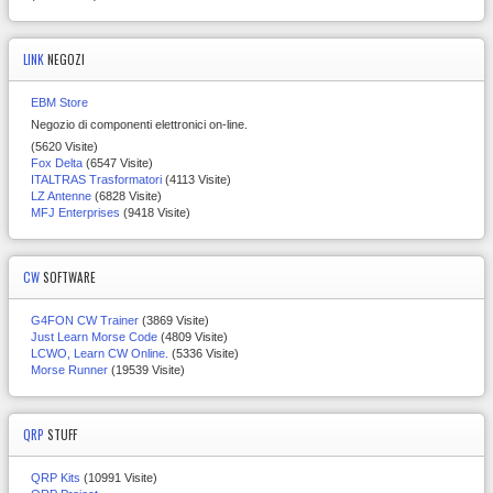
LINK
NEGOZI
EBM Store
Negozio di componenti elettronici on-line.
(5620 Visite)
Fox Delta
(6547 Visite)
ITALTRAS Trasformatori
(4113 Visite)
LZ Antenne
(6828 Visite)
MFJ Enterprises
(9418 Visite)
CW
SOFTWARE
G4FON CW Trainer
(3869 Visite)
Just Learn Morse Code
(4809 Visite)
LCWO, Learn CW Online.
(5336 Visite)
Morse Runner
(19539 Visite)
QRP
STUFF
QRP Kits
(10991 Visite)