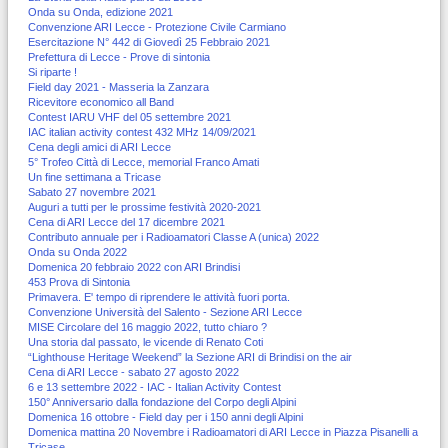
Onda su Onda, edizione 2021
Convenzione ARI Lecce - Protezione Civile Carmiano
Esercitazione N° 442 di Giovedì 25 Febbraio 2021
Prefettura di Lecce - Prove di sintonia
Si riparte !
Field day 2021 - Masseria la Zanzara
Ricevitore economico all Band
Contest IARU VHF del 05 settembre 2021
IAC italian activity contest 432 MHz 14/09/2021
Cena degli amici di ARI Lecce
5° Trofeo Città di Lecce, memorial Franco Amati
Un fine settimana a Tricase
Sabato 27 novembre 2021
Auguri a tutti per le prossime festività 2020-2021
Cena di ARI Lecce del 17 dicembre 2021
Contributo annuale per i Radioamatori Classe A (unica) 2022
Onda su Onda 2022
Domenica 20 febbraio 2022 con ARI Brindisi
453 Prova di Sintonia
Primavera. E' tempo di riprendere le attività fuori porta.
Convenzione Università del Salento - Sezione ARI Lecce
MISE Circolare del 16 maggio 2022, tutto chiaro ?
Una storia dal passato, le vicende di Renato Coti
“Lighthouse Heritage Weekend” la Sezione ARI di Brindisi on the air
Cena di ARI Lecce - sabato 27 agosto 2022
6 e 13 settembre 2022 - IAC - Italian Activity Contest
150° Anniversario dalla fondazione del Corpo degli Alpini
Domenica 16 ottobre - Field day per i 150 anni degli Alpini
Domenica mattina 20 Novembre i Radioamatori di ARI Lecce in Piazza Pisanelli a
Tricase