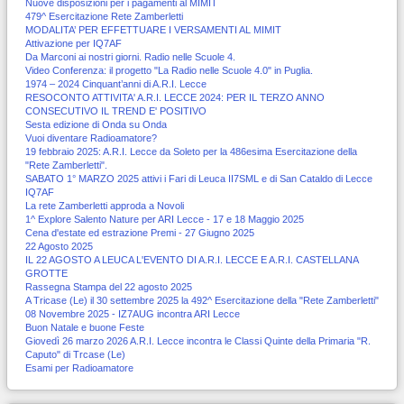
Nuove disposizioni per i pagamenti al MIMIT
479^ Esercitazione Rete Zamberletti
MODALITA’ PER EFFETTUARE I VERSAMENTI AL MIMIT
Attivazione per IQ7AF
Da Marconi ai nostri giorni. Radio nelle Scuole 4.
Video Conferenza: il progetto "La Radio nelle Scuole 4.0" in Puglia.
1974 – 2024 Cinquant’anni di A.R.I. Lecce
RESOCONTO ATTIVITA' A.R.I. LECCE 2024: PER IL TERZO ANNO
CONSECUTIVO IL TREND E' POSITIVO
Sesta edizione di Onda su Onda
Vuoi diventare Radioamatore?
19 febbraio 2025: A.R.I. Lecce da Soleto per la 486esima Esercitazione della
"Rete Zamberletti".
SABATO 1° MARZO 2025 attivi i Fari di Leuca II7SML e di San Cataldo di Lecce
IQ7AF
La rete Zamberletti approda a Novoli
1^ Explore Salento Nature per ARI Lecce - 17 e 18 Maggio 2025
Cena d'estate ed estrazione Premi - 27 Giugno 2025
22 Agosto 2025
IL 22 AGOSTO A LEUCA L'EVENTO DI A.R.I. LECCE E A.R.I. CASTELLANA
GROTTE
Rassegna Stampa del 22 agosto 2025
A Tricase (Le) il 30 settembre 2025 la 492^ Esercitazione della "Rete Zamberletti"
08 Novembre 2025 - IZ7AUG incontra ARI Lecce
Buon Natale e buone Feste
Giovedì 26 marzo 2026 A.R.I. Lecce incontra le Classi Quinte della Primaria "R.
Caputo" di Trcase (Le)
Esami per Radioamatore