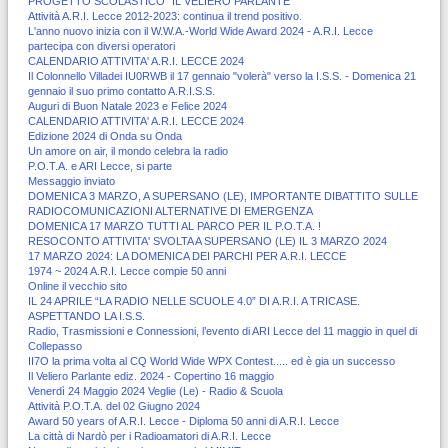
PROGETTO SCOLASTICO “IL VELIERO PARLANTE”
Attività A.R.I. Lecce 2012-2023: continua il trend positivo.
L'anno nuovo inizia con il W.W.A.-World Wide Award 2024 - A.R.I. Lecce
partecipa con diversi operatori
CALENDARIO ATTIVITA' A.R.I. LECCE 2024
Il Colonnello Villadei IU0RWB il 17 gennaio "volerà" verso la I.S.S. - Domenica 21
gennaio il suo primo contatto A.R.I.S.S.
Auguri di Buon Natale 2023 e Felice 2024
CALENDARIO ATTIVITA' A.R.I. LECCE 2024
Edizione 2024 di Onda su Onda
Un amore on air, il mondo celebra la radio
P.O.T.A. e ARI Lecce, si parte
Messaggio inviato
DOMENICA 3 MARZO, A SUPERSANO (LE), IMPORTANTE DIBATTITO SULLE
RADIOCOMUNICAZIONI ALTERNATIVE DI EMERGENZA
DOMENICA 17 MARZO TUTTI AL PARCO PER IL P.O.T.A. !
RESOCONTO ATTIVITA' SVOLTA A SUPERSANO (LE) IL 3 MARZO 2024
17 MARZO 2024: LA DOMENICA DEI PARCHI PER A.R.I. LECCE
1974 ~ 2024 A.R.I. Lecce compie 50 anni
Online il vecchio sito
IL 24 APRILE “LA RADIO NELLE SCUOLE 4.0” DI A.R.I. A TRICASE.
ASPETTANDO LA I.S.S.
Radio, Trasmissioni e Connessioni, l’evento di ARI Lecce del 11 maggio in quel di
Collepasso
II7O la prima volta al CQ World Wide WPX Contest..... ed è gia un successo
Il Veliero Parlante ediz. 2024 - Copertino 16 maggio
Venerdì 24 Maggio 2024 Veglie (Le) - Radio & Scuola
Attività P.O.T.A. del 02 Giugno 2024
Award 50 years of A.R.I. Lecce - Diploma 50 anni di A.R.I. Lecce
La città di Nardò per i Radioamatori di A.R.I. Lecce