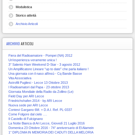
Modulistica
Storico attività
Archivio Articoli
ARCHIVIO
ARTICOLI
Fiera del Radioamatore - Pompei (NA) 2012
Un'esperienza veramente unica !
3° Salento Ham Weekend D-Star - 3 agosto 2012
Un Amplificatore Lineare “up to date” che parla italiano !
Una giornata con il naso all’insù - Cq Bande Basse
Vita Associativa
Astrofili Pugliesi - Lecce 13 Ottobre 2013
I Radioamatori dal Papa - 23 ottobre 2013
Giornata Mondiale della Radio da Zollino (Le)
Field Day per ARI Lecce
Friedrichshafen 2014 - by ARI Lecce
Nuova sede per ARI Lecce
Contest Gargano 6M. + D.A.I. Ref. PL-0337
Come Folgore dal cielo ….
Il Castello di Fulcignano
La Notte Bianca di Ari Lecce, Giovedì 21 Luglio 2016
Domenica 23 Ottobre 2016 - 74° anniversario di El Alamein
1° DIPLOMA IN MEMORIA DEI CADUTI DELLA MELORIA