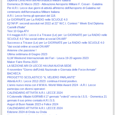
Diploma Cento Anni dell'Aeronautica Militare Italiana
Domenica 26 Marzo 2023 - Attivazione Aeroporto Militare F. Cesari - Galatina
Per A.R.I. Lecce due giorni di attività all'interno dell'Aeroporto di Galatina nel
centenario dell'Aeronautica Militare Italiana
A.R.I. Lecce forma gli operatori del 118.
Le GIORNATE per La RADIO nelle SCUOLE 4.0
IQ7AF/P: secondi assoluti nel 2022 al 22° W.C.I. Contest “ Week End Diploma
Castelli d’Italia”
Test 10 Giga ATV
Il 4 maggio A.R.I. Lecce è a Tricase (Le) per: Le GIORNATE per La RADIO nelle
SCUOLE 4.0 "dai social online ai social ON AIR"
Successo a Tricase (Le) per Le GIORNATE per La RADIO nelle SCUOLE 4.0
"dai social online ai social ON AIR"
Antenne che passione !
Ultima settimana di Giugno 2023
ILLW Weekend Internazionale dei Fari - Leuca 19-20 agosto 2023
Maker Faire Roma 2023
LA SEZIONE ARI DI LECCE HA UNA NUOVA SEDE
4 novembre "Giorno dell'Unità Nazionale e Giornata delle Forze Armate"
BACHECA
PROGETTO SCOLASTICO “IL VELIERO PARLANTE”
Attività A.R.I. Lecce 2012-2023: continua il trend positivo.
L'anno nuovo inizia con il W.W.A.-World Wide Award 2024 - A.R.I. Lecce
partecipa con diversi operatori
CALENDARIO ATTIVITA' A.R.I. LECCE 2024
Il Colonnello Villadei IU0RWB il 17 gennaio "volerà" verso la I.S.S. - Domenica 21
gennaio il suo primo contatto A.R.I.S.S.
Auguri di Buon Natale 2023 e Felice 2024
CALENDARIO ATTIVITA' A.R.I. LECCE 2024
Edizione 2024 di Onda su Onda