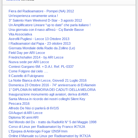
Fiera del Radioamatore - Pompei (NA) 2012
Un'esperienza veramente unica !
3° Salento Ham Weekend D-Star - 3 agosto 2012
Un Amplificatore Lineare “up to date” che parla italiano !
Una giornata con il naso all’insù - Cq Bande Basse
Vita Associativa
Astrofili Pugliesi - Lecce 13 Ottobre 2013
I Radioamatori dal Papa - 23 ottobre 2013
Giornata Mondiale della Radio da Zollino (Le)
Field Day per ARI Lecce
Friedrichshafen 2014 - by ARI Lecce
Nuova sede per ARI Lecce
Contest Gargano 6M. + D.A.I. Ref. PL-0337
Come Folgore dal cielo ….
Il Castello di Fulcignano
La Notte Bianca di Ari Lecce, Giovedì 21 Luglio 2016
Domenica 23 Ottobre 2016 - 74° anniversario di El Alamein
1° DIPLOMA IN MEMORIA DEI CADUTI DELLA MELORIA
Inaugurazione monumento agli aviatori, deriva di AMX.
Santa Messa in ricordo dei nostri colleghi Silent Key
Pescara 2016
Alfredo De Nisi ci parlerà di 6V1IS
Gli Auguri di ARI Lecce
Diploma 90 anni ARI
Nel Mondo del Dx - tratto da RadioKit N° 5 del Maggio 1998
Corso di Linux per Radioamatori by Franco IK7XJA
L'Epopea di Ambrogio Fogar I2NSF/mm
Online il Manuale su Linux per Radioamatori by IK7XJA