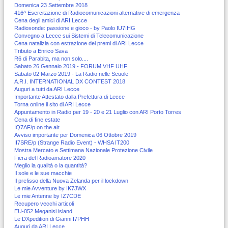
Domenica 23 Settembre 2018
416^ Esercitazione di Radiocomunicazioni alternative di emergenza
Cena degli amici di ARI Lecce
Radiosonde: passione e gioco - by Paolo IU7IHG
Convegno a Lecce sui Sistemi di Telecomunicazione
Cena natalizia con estrazione dei premi di ARI Lecce
Tributo a Enrico Sava
R6 di Parabita, ma non solo....
Sabato 26 Gennaio 2019 - FORUM VHF UHF
Sabato 02 Marzo 2019 - La Radio nelle Scuole
A.R.I. INTERNATIONAL DX CONTEST 2018
Auguri a tutti da ARI Lecce
Importante Attestato dalla Prefettura di Lecce
Torna online il sito di ARI Lecce
Appuntamento in Radio per 19 - 20 e 21 Luglio con ARI Porto Torres
Cena di fine estate
IQ7AF/p on the air
Avviso importante per Domenica 06 Ottobre 2019
II7SRE/p (Strange Radio Event) - WHSA IT200
Mostra Mercato e Settimana Nazionale Protezione Civile
Fiera del Radioamatore 2020
Meglio la qualità o la quantità?
Il sole e le sue macchie
Il prefisso della Nuova Zelanda per il lockdown
Le mie Avventure by IK7JWX
Le mie Antenne by IZ7CDE
Recupero vecchi articoli
EU-052 Meganisi island
Le DXpedition di Gianni I7PHH
Auguri da ARI Lecce