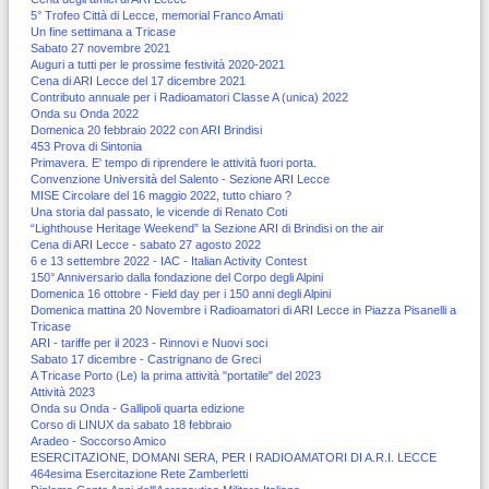
5° Trofeo Città di Lecce, memorial Franco Amati
Un fine settimana a Tricase
Sabato 27 novembre 2021
Auguri a tutti per le prossime festività 2020-2021
Cena di ARI Lecce del 17 dicembre 2021
Contributo annuale per i Radioamatori Classe A (unica) 2022
Onda su Onda 2022
Domenica 20 febbraio 2022 con ARI Brindisi
453 Prova di Sintonia
Primavera. E' tempo di riprendere le attività fuori porta.
Convenzione Università del Salento - Sezione ARI Lecce
MISE Circolare del 16 maggio 2022, tutto chiaro ?
Una storia dal passato, le vicende di Renato Coti
“Lighthouse Heritage Weekend” la Sezione ARI di Brindisi on the air
Cena di ARI Lecce - sabato 27 agosto 2022
6 e 13 settembre 2022 - IAC - Italian Activity Contest
150° Anniversario dalla fondazione del Corpo degli Alpini
Domenica 16 ottobre - Field day per i 150 anni degli Alpini
Domenica mattina 20 Novembre i Radioamatori di ARI Lecce in Piazza Pisanelli a
Tricase
ARI - tariffe per il 2023 - Rinnovi e Nuovi soci
Sabato 17 dicembre - Castrignano de Greci
A Tricase Porto (Le) la prima attività "portatile" del 2023
Attività 2023
Onda su Onda - Gallipoli quarta edizione
Corso di LINUX da sabato 18 febbraio
Aradeo - Soccorso Amico
ESERCITAZIONE, DOMANI SERA, PER I RADIOAMATORI DI A.R.I. LECCE
464esima Esercitazione Rete Zamberletti