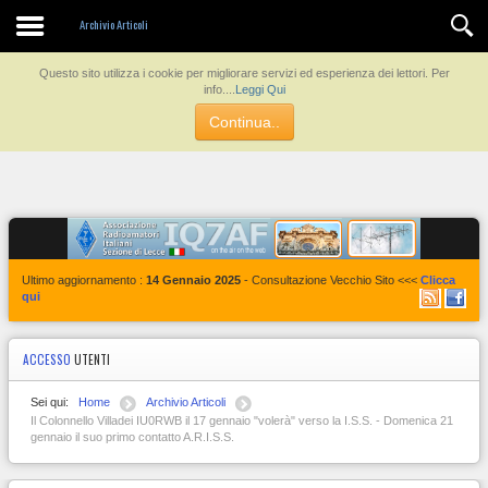
Contatti
Archivio Articoli
Questo sito utilizza i cookie per migliorare servizi ed esperienza dei lettori. Per
info....
Leggi Qui
Continua..
Ultimo aggiornamento :
14 Gennaio 2025
- Consultazione Vecchio Sito <<<
Clicca
qui
ACCESSO
UTENTI
Sei qui:
Home
Archivio Articoli
Il Colonnello Villadei IU0RWB il 17 gennaio "volerà" verso la I.S.S. - Domenica 21
gennaio il suo primo contatto A.R.I.S.S.