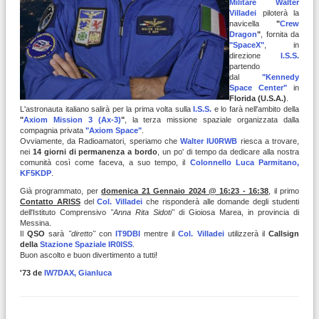
Militare Walter
Villadei
piloterà la
navicella
"
Crew
Dragon
"
, fornita da
"SpaceX"
, in
direzione
I.S.S.
partendo
dal
"Kennedy
Space Center"
in
Florida (U.S.A.)
.
L'astronauta italiano salirà per la prima volta sulla
I.S.S.
e lo farà nell'ambito della
"
Axiom Mission 3 (Ax-3)
"
, la terza missione spaziale organizzata dalla
compagnia privata
"Axiom Space"
.
Ovviamente, da Radioamatori, speriamo che
Walter IU0RWB
riesca a trovare,
nei
14 giorni di permanenza a bordo
, un po' di tempo da dedicare alla nostra
comunità così come faceva, a suo tempo, il
Colonnello Luca Parmitano,
KF5KDP
.
Già programmato, per
domenica 21 Gennaio 2024 @ 16:23 - 16:38
, il primo
Contatto ARISS
del
Col. Villadei
che risponderà alle domande degli studenti
dell'Istituto Comprensivo
"Anna Rita Sidoti"
di Gioiosa Marea, in provincia di
Messina.
Il
QSO
sarà
"diretto"
con
IT9DBI
mentre il
Col. Villadei
utilizzerà il
Callsign
della
Stazione Spaziale
IR0ISS
.
Buon ascolto e buon divertimento a tutti!
'73 de
IW7DAX, Gianluca