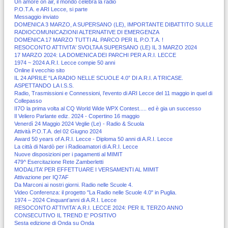
Un amore on air, il mondo celebra la radio
P.O.T.A. e ARI Lecce, si parte
Messaggio inviato
DOMENICA 3 MARZO, A SUPERSANO (LE), IMPORTANTE DIBATTITO SULLE
RADIOCOMUNICAZIONI ALTERNATIVE DI EMERGENZA
DOMENICA 17 MARZO TUTTI AL PARCO PER IL P.O.T.A. !
RESOCONTO ATTIVITA' SVOLTA A SUPERSANO (LE) IL 3 MARZO 2024
17 MARZO 2024: LA DOMENICA DEI PARCHI PER A.R.I. LECCE
1974 ~ 2024 A.R.I. Lecce compie 50 anni
Online il vecchio sito
IL 24 APRILE “LA RADIO NELLE SCUOLE 4.0” DI A.R.I. A TRICASE.
ASPETTANDO LA I.S.S.
Radio, Trasmissioni e Connessioni, l’evento di ARI Lecce del 11 maggio in quel di
Collepasso
II7O la prima volta al CQ World Wide WPX Contest..... ed è gia un successo
Il Veliero Parlante ediz. 2024 - Copertino 16 maggio
Venerdì 24 Maggio 2024 Veglie (Le) - Radio & Scuola
Attività P.O.T.A. del 02 Giugno 2024
Award 50 years of A.R.I. Lecce - Diploma 50 anni di A.R.I. Lecce
La città di Nardò per i Radioamatori di A.R.I. Lecce
Nuove disposizioni per i pagamenti al MIMIT
479^ Esercitazione Rete Zamberletti
MODALITA’ PER EFFETTUARE I VERSAMENTI AL MIMIT
Attivazione per IQ7AF
Da Marconi ai nostri giorni. Radio nelle Scuole 4.
Video Conferenza: il progetto "La Radio nelle Scuole 4.0" in Puglia.
1974 – 2024 Cinquant’anni di A.R.I. Lecce
RESOCONTO ATTIVITA' A.R.I. LECCE 2024: PER IL TERZO ANNO
CONSECUTIVO IL TREND E' POSITIVO
Sesta edizione di Onda su Onda