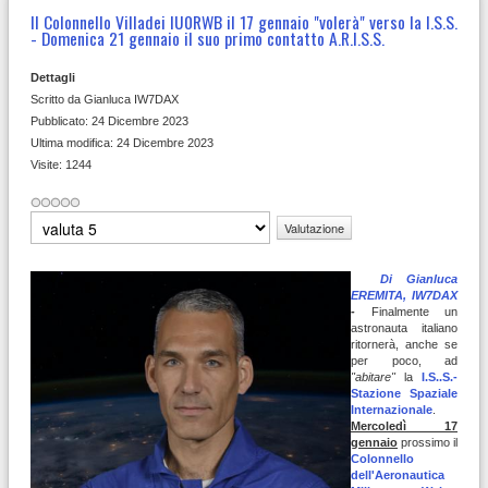
Il Colonnello Villadei IU0RWB il 17 gennaio "volerà" verso la I.S.S.
- Domenica 21 gennaio il suo primo contatto A.R.I.S.S.
Dettagli
Scritto da
Gianluca IW7DAX
Pubblicato: 24 Dicembre 2023
Ultima modifica: 24 Dicembre 2023
Visite: 1244
Valuta
Di Gianluca
EREMITA, IW7DAX
-
Finalmente un
astronauta italiano
ritornerà, anche se
per poco, ad
"abitare"
la
I.S..S.-
Stazione Spaziale
Internazionale
.
Mercoledì 17
gennaio
prossimo il
Colonnello
dell'Aeronautica