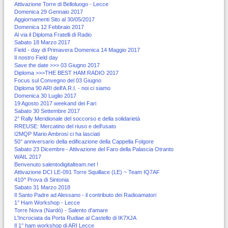
Attivazione Torre di Belloluogo - Lecce
Domenica 29 Gennaio 2017
Aggiornamenti Sito al 30/05/2017
Domenica 12 Febbraio 2017
Al via il Diploma Fratelli di Radio
Sabato 18 Marzo 2017
Field - day di Primavera Domenica 14 Maggio 2017
Il nostro Field day
Save the date >>> 03 Giugno 2017
Diploma >>>THE BEST HAM RADIO 2017
Focus sul Convegno del 03 Giugno
Diploma 90 ARI dell'A.R.I. - noi ci siamo
Domenica 30 Luglio 2017
19 Agosto 2017 weekand dei Fari
Sabato 30 Settembre 2017
2° Rally Meridionale del soccorso e della solidarietà
RREUSE: Mercatino del riuso e dell’usato
I2MQP Mario Ambrosi ci ha lasciati
50° anniversario della edificazione della Cappella Folgore
Sabato 23 Dicembre - Attivazione del Faro della Palascia Otranto
WAIL 2017
Benvenuto salentodigitalteam.net !
Attivazione DCI LE-091 Torre Squillace (LE) ~ Team IQ7AF
410^ Prova di Sintonia
Sabato 31 Marzo 2018
Il Santo Padre ad Alessano - il contributo dei Radioamatori
1° Ham Workshop - Lecce
Torre Nova (Nardò) - Salento d'amare
L'Incrociata da Porta Rudiae al Castello di IK7XJA
Il 1° ham workshop di ARI Lecce