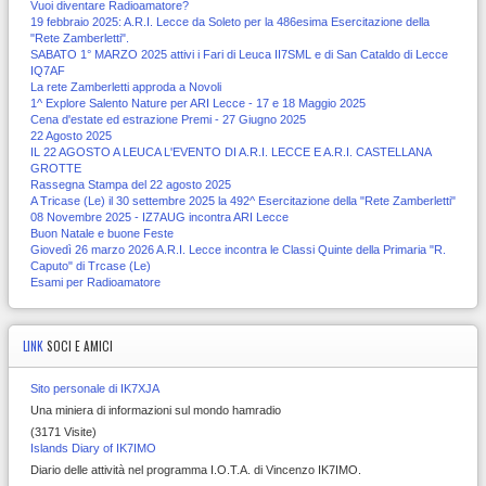
Vuoi diventare Radioamatore?
19 febbraio 2025: A.R.I. Lecce da Soleto per la 486esima Esercitazione della
"Rete Zamberletti".
SABATO 1° MARZO 2025 attivi i Fari di Leuca II7SML e di San Cataldo di Lecce
IQ7AF
La rete Zamberletti approda a Novoli
1^ Explore Salento Nature per ARI Lecce - 17 e 18 Maggio 2025
Cena d'estate ed estrazione Premi - 27 Giugno 2025
22 Agosto 2025
IL 22 AGOSTO A LEUCA L'EVENTO DI A.R.I. LECCE E A.R.I. CASTELLANA
GROTTE
Rassegna Stampa del 22 agosto 2025
A Tricase (Le) il 30 settembre 2025 la 492^ Esercitazione della "Rete Zamberletti"
08 Novembre 2025 - IZ7AUG incontra ARI Lecce
Buon Natale e buone Feste
Giovedì 26 marzo 2026 A.R.I. Lecce incontra le Classi Quinte della Primaria "R.
Caputo" di Trcase (Le)
Esami per Radioamatore
LINK
SOCI E AMICI
Sito personale di IK7XJA
Una miniera di informazioni sul mondo hamradio
(3171 Visite)
Islands Diary of IK7IMO
Diario delle attività nel programma I.O.T.A. di Vincenzo IK7IMO.