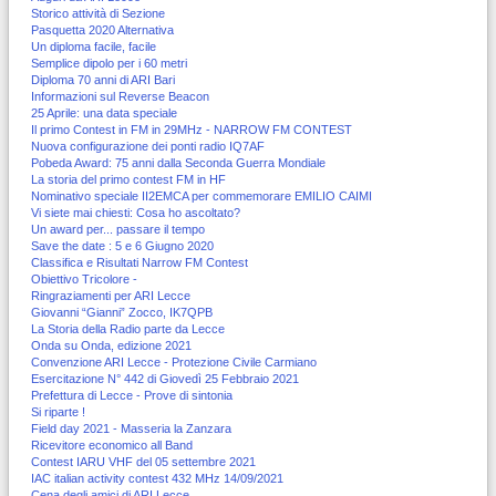
Storico attività di Sezione
Pasquetta 2020 Alternativa
Un diploma facile, facile
Semplice dipolo per i 60 metri
Diploma 70 anni di ARI Bari
Informazioni sul Reverse Beacon
25 Aprile: una data speciale
Il primo Contest in FM in 29MHz - NARROW FM CONTEST
Nuova configurazione dei ponti radio IQ7AF
Pobeda Award: 75 anni dalla Seconda Guerra Mondiale
La storia del primo contest FM in HF
Nominativo speciale II2EMCA per commemorare EMILIO CAIMI
Vi siete mai chiesti: Cosa ho ascoltato?
Un award per... passare il tempo
Save the date : 5 e 6 Giugno 2020
Classifica e Risultati Narrow FM Contest
Obiettivo Tricolore -
Ringraziamenti per ARI Lecce
Giovanni “Gianni” Zocco, IK7QPB
La Storia della Radio parte da Lecce
Onda su Onda, edizione 2021
Convenzione ARI Lecce - Protezione Civile Carmiano
Esercitazione N° 442 di Giovedì 25 Febbraio 2021
Prefettura di Lecce - Prove di sintonia
Si riparte !
Field day 2021 - Masseria la Zanzara
Ricevitore economico all Band
Contest IARU VHF del 05 settembre 2021
IAC italian activity contest 432 MHz 14/09/2021
Cena degli amici di ARI Lecce