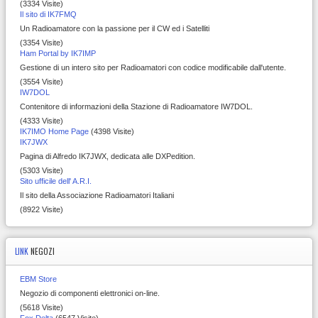
(3334 Visite)
Il sito di IK7FMQ
Un Radioamatore con la passione per il CW ed i Satelliti
(3354 Visite)
Ham Portal by IK7IMP
Gestione di un intero sito per Radioamatori con codice modificabile dall'utente.
(3554 Visite)
IW7DOL
Contenitore di informazioni della Stazione di Radioamatore IW7DOL.
(4333 Visite)
IK7IMO Home Page
(4398 Visite)
IK7JWX
Pagina di Alfredo IK7JWX, dedicata alle DXPedition.
(5303 Visite)
Sito ufficile dell' A.R.I.
Il sito della Associazione Radioamatori Italiani
(8922 Visite)
LINK
NEGOZI
EBM Store
Negozio di componenti elettronici on-line.
(5618 Visite)
Fox Delta
(6547 Visite)