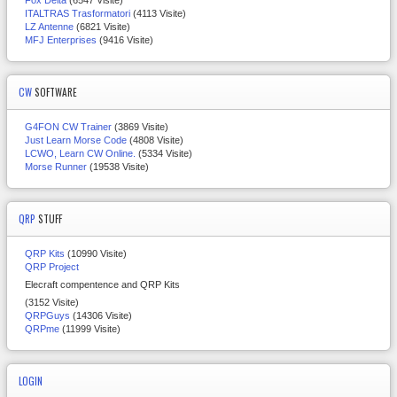
ITALTRAS Trasformatori
(4113 Visite)
LZ Antenne
(6821 Visite)
MFJ Enterprises
(9416 Visite)
CW
SOFTWARE
G4FON CW Trainer
(3869 Visite)
Just Learn Morse Code
(4808 Visite)
LCWO, Learn CW Online.
(5334 Visite)
Morse Runner
(19538 Visite)
QRP
STUFF
QRP Kits
(10990 Visite)
QRP Project
Elecraft compentence and QRP Kits
(3152 Visite)
QRPGuys
(14306 Visite)
QRPme
(11999 Visite)
LOGIN