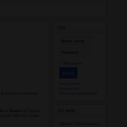
LOGIN
Ricordami
Accedi
Nome utente
dimenticato?
i riunirsi e collaborare
Password dimenticata?
CHI
È ONLINE
aro o Naspre
di Tiggiano
zzare dalle foto inviate
Abbiamo 109 visitatori e