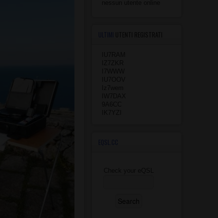
nessun utente online
ULTIMI
UTENTI REGISTRATI
IU7RAM
IZ7ZKR
I7WWW
IU7OOV
Iz7wem
IW7DAX
9A6CC
IK7YZI
EQSL.CC
Check your eQSL