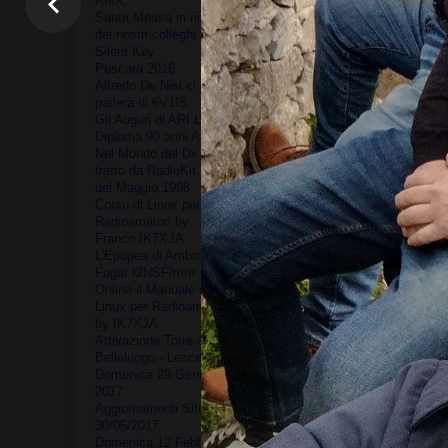
AMX.
n. 25 QSO in banda 20 me
Santa Messa in ricordo
call: IQ7AF
dei nostri colleghi
In data 25 aprile 2022 nell'
Silent Key
n. 82 QSO in banda 20mt
Pescara 2016
Alfredo De Nisi ci
con una stazione portatile a
parlerà di 6V1IS
Torre Specchia Grande, 
Gli Auguri di ARI Lecce
Ancora, domenica 27 marzo 2
Diploma 90 anni ARI
in agro di Corsano dove hann
Nel Mondo del Dx -
quest'ultima attività otte
tratto da RadioKit N° 5
SWL Giuseppe Piscopiello e 
del Maggio 1998
gruppo del Capo di Leuca: 
Corso di Linux per
realizzati in fonia nelle ban
Radioamatori by
Franco IK7XJA
Per quello che concerne le c
L'Epopea di Ambrogio
ha utilizzato una "Rybakov" 
Fogar I2NSF/mm
partendo dal progetto dell'
Online il Manuale su
Gli amici SWL hanno utilizz
Linux per Radioamatori
collegamenti in banda 11 met
by IK7XJA
Attivazione Torre di
Belloluogo - Lecce
Domenica 29 Gennaio
2017
Aggiornamenti Sito al
30/05/2017
Domenica 12 Febbraio