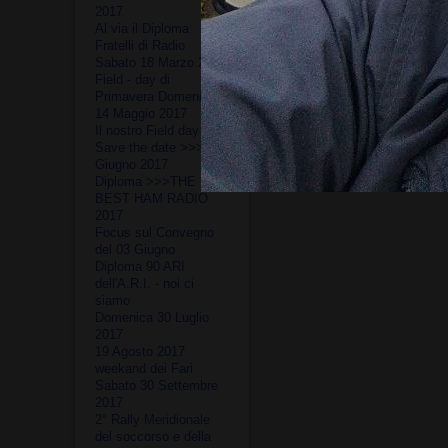
2017
Al via il Diploma
Fratelli di Radio
Sabato 18 Marzo 2017
Field - day di
Primavera Domenica
Un fine settimana pieno, gr
14 Maggio 2017
sempre interessati a questi
Il nostro Field day
Save the date >>> 03
Giugno 2017
Diploma >>>THE
BEST HAM RADIO
2017
Focus sul Convegno
del 03 Giugno
Diploma 90 ARI
dell'A.R.I. - noi ci
siamo
Domenica 30 Luglio
2017
19 Agosto 2017
weekand dei Fari
Sabato 30 Settembre
2017
2° Rally Meridionale
del soccorso e della