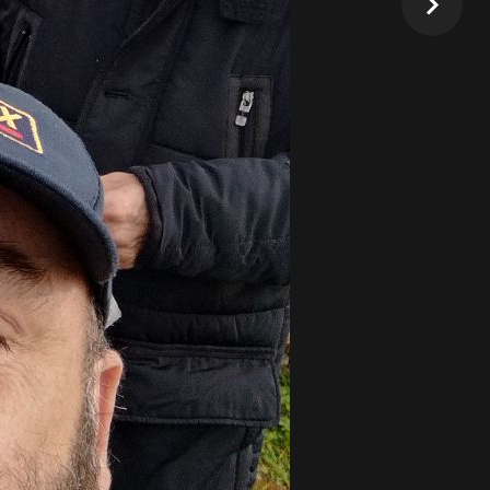
ata la referenza compiendo:
 sulla costiera adriatica,
amento militare. Anche
U7HAC e degli amici CB-
componenti del piccolo
 il numero dei QSO
posto dell'antenna a stilo,
sotto la ruota dell'auto)
o IU7BQC.
/8 lambda di 5 metri per i