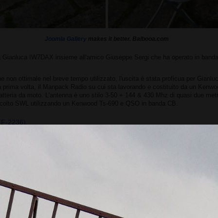
Joomla Gallery
makes it better. Balbooa.com
a da Gianluca IW7DAX insieme all'amico Giuseppe Sergi che ha operato in ba
 non ottimale nel breve tempo utilizzato, l'uscita è stata proficua per Gianl
la prima volta, il Manpack Radio su cui sta lavorando e costituito da un Ken
atteria da moto. L'antenna è uno stilo 3-50 + 144 & 430 Mhz di quasi due metr
 ascolto SWL utilizzando un Kenwood Ts-690 e QSO in banda CB.
FF-2236).