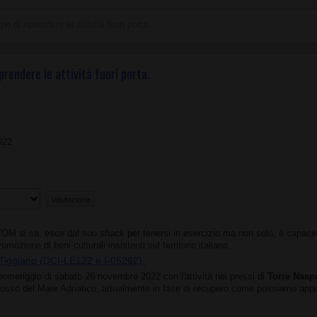
o di riprendere le attività fuori porta.
prendere le attività fuori porta.
022
 l'OM si sa, esce dal suo
shack
per tenersi in esercizio ma non solo, è capace d
romozione di beni culturali insistenti sul territorio italiano.
Tiggiano (DCI-LE122 e I-05262).
l pomeriggio di sabato 26 novembre 2022 con l'attività nei pressi di
Torre Nasp
idosso del Mare Adriatico, attualmente in fase di recupero come possiamo appre