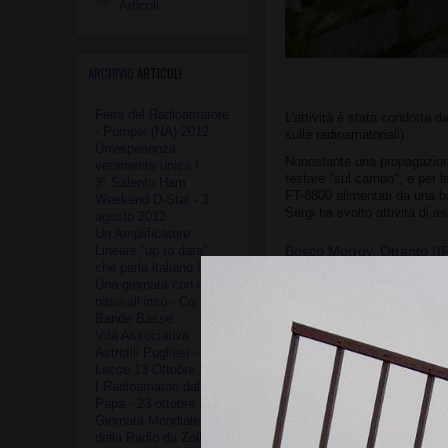
Articoli
ARCHIVIO
ARTICOLI
Fiera del Radioamatore
L'attività è stata condott
- Pompei (NA) 2012
sulle radioamatoriali).
Un'esperienza
Nonostante una propagazione
veramente unica !
testare "sul campo", e per 
3° Salento Ham
FT-8800 alimentati da una b
Weekend D-Star - 3
Sergi ha svolto attività di
agosto 2012
Un Amplificatore
Bosco Morroy, Otranto (I
Lineare “up to date”
che parla italiano !
Una giornata con il
naso all’insù - Cq
Bande Basse
Vita Associativa
Astrofili Pugliesi -
Lecce 13 Ottobre 2013
I Radioamatori dal
Papa - 23 ottobre 2013
Giornata Mondiale
della Radio da Zollino