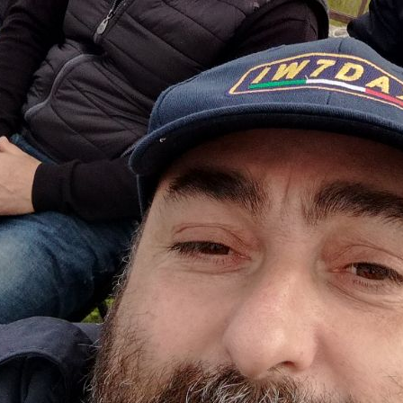
tri. (op. Salvatore, IZ7VLL)
anniversario della nascita di Guglielmo Marconi (25 aprile 1974) è stata riattiv
 SSB a cura di Salvatore, IZ7VLL.
limentata a batteria
Corsano (DCI-LE029 e I-05169).
022, nel pomeriggio, i Soci di IQ7AF si sono spostati poco più a sud, sempre
o svolto attività da quella che, una volta, era una importante torre di avvist
nuta dalla passione di Cosimo IK7USL, Gianluca IW7DAX, Salvatore Massaro I
Giuseppe Sergi. Purtroppo assenti, causa impegni last minute, gli altri due 
Antonio IU7BQC ed il CB-SWL Guido D'Aversa. Particolarmente soddisfacente
de dei 40, 20 e 15 metri.
ondizioni di lavoro di Gianluca IW7DAX sono state le stesse di sabato ma, al 
di 9,6 metri di altezza (montata su base-staffa autocostruita da montare anche 
Ingegner Giuseppe Balletta I8SKG e realizzata con la collaborazione di Antoni
ato, per l'ascolto in bande OM, una end fed random ed una antenna verticale 5
ri.