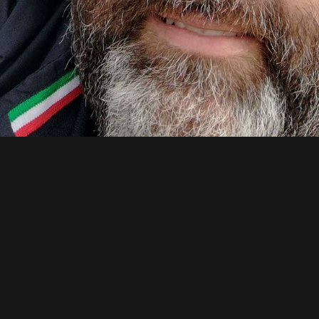
Joomla Gallery
makes it better. Balbooa.com
azie ai Soci di IQ7AF, con numerosi QSO e tanti colleghi italiani ed europe
 due programmi.