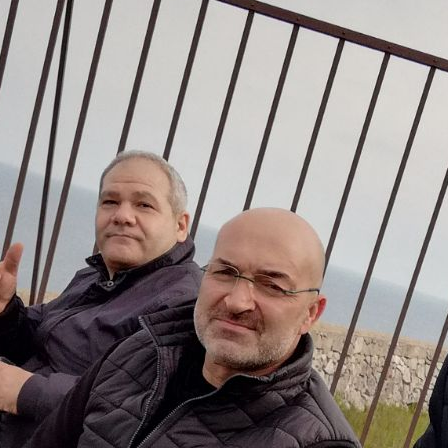
Joomla Gallery
makes it better. Balbooa.com
l turno del
Bosco Morroy di Otranto
censita nel circuito Natura2000 e inseri
auna con la referenza
IFF-2236.
ta da un FT-897 e un dipolo
linked
per i 40 e 20 rigorosamente
home made
usc
 con batteria da 12V 72A/h.
screto successo grazie alla presenza di un Contest, della favorevole propagazi
 come
new-one.
L'attività è stata condotta da Icilio IK7IMP, Stefano IZ7ECX e 
uati:
tri; (op. Icilio IK7IMP e Stefano IZ7ECX)