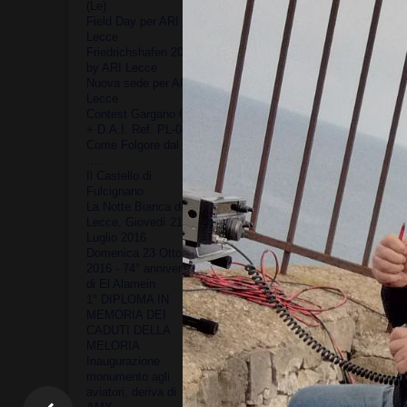
(Le)
Field Day per ARI
Lecce
Friedrichshafen 2014 -
by ARI Lecce
Nuova sede per ARI
Lecce
Contest Gargano 6M.
+ D.A.I. Ref. PL-0337
Come Folgore dal cielo
….
Il Castello di
Fulcignano
La Notte Bianca di Ari
Lecce, Giovedì 21
Luglio 2016
Domenica 23 Ottobre
Domenica mattina, è stato i
2016 - 74° anniversario
programma Italia Flora & F
di El Alamein
1° DIPLOMA IN
La stazione radio è compos
MEMORIA DEI
Marco IZ7CDE
e alimentata
CADUTI DELLA
MELORIA
L'attività ha riscosso un di
Inaugurazione
costituita dal bosco citato
monumento agli
meno di 98' sono stati effett
aviatori, deriva di
n. 94 QSO in banda 40 me