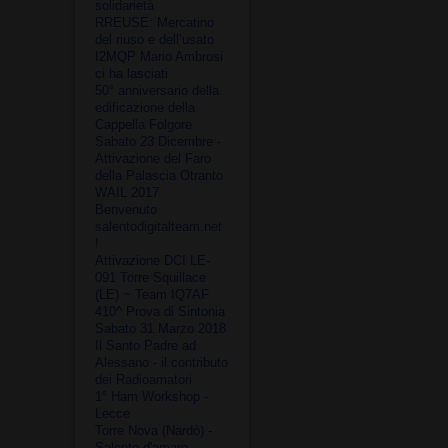
solidarietà
RREUSE: Mercatino
del riuso e dell’usato
I2MQP Mario Ambrosi
ci ha lasciati
50° anniversario della
edificazione della
Cappella Folgore
Sabato 23 Dicembre -
Attivazione del Faro
della Palascia Otranto
WAIL 2017
Benvenuto
salentodigitalteam.net
!
Attivazione DCI LE-
091 Torre Squillace
(LE) ~ Team IQ7AF
410^ Prova di Sintonia
Sabato 31 Marzo 2018
Il Santo Padre ad
Alessano - il contributo
dei Radioamatori
1° Ham Workshop -
Lecce
Torre Nova (Nardò) -
Salento d'amare