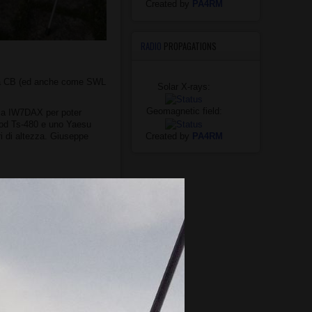
Created by
PA4RM
RADIO
PROPAGATIONS
nda CB (ed anche come SWL
Solar X-rays:
Geomagnetic field:
uca IW7DAX per poter
wood Ts-480 e uno Yaesu
Created by
PA4RM
i di altezza. Giuseppe