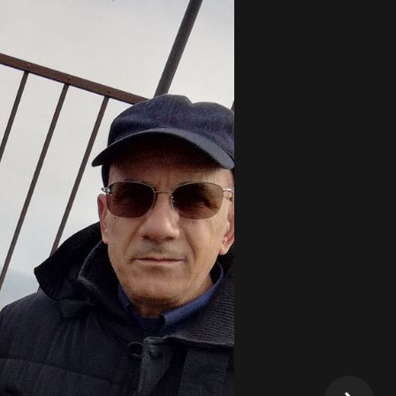
ta recentemente nel
ito dalle abili mani di
one e della novità
Salvatore IZ7VLL. In poco