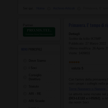
Sei qui:
Home
Archivio Articoli
Primavera. E' temp
Primavera. E' tempo di ri
Partner
Dettagli
Scritto da
Icilio IK7IMP
Pubblicato: 27 Marzo 2022
Ultima modifica: 26 Aprile 2
MENU
PRINCIPALE
Visite: 1409811
Dove Siamo
Valutazione
attuale:
5
/
5
Valuta
I Soci
Consiglio
Direttivo
Con l'arrivo della primavera
con i propri i colleghi nella p
Statuto
Torre Nasparo o Naspre, 
ARI - RE
Le attività sono iniziate ne
(DCI-LE122 e I-05262)
, a r
ARI Scuole
dai nostri Soci: