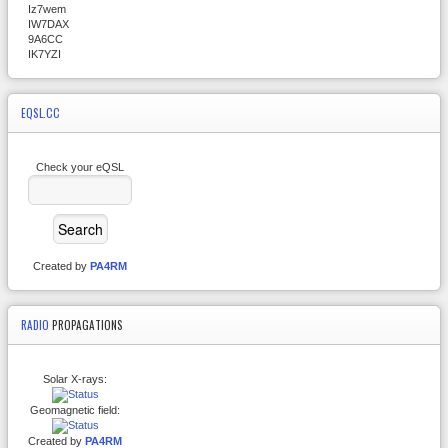
Iz7wem
IW7DAX
9A6CC
IK7YZI
EQSL.CC
Check your eQSL
Created by
PA4RM
RADIO
PROPAGATIONS
Solar X-rays:
Geomagnetic field:
Created by
PA4RM