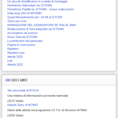
Un piccolo Amplificatore in scatola di montaggio
Homebrew Sideswiper by IZ7GMN
Homebrew Paddle by IZ7GMN - nuove realizzazioni
Delta loop 20m di IW7DMH
Quad Monoelemento per i 15 Mt di IZ7CDE
Tasti Low Cost
RIPARAZIONE DEL GENERATORE RF RACAL 9084
Realizzazione di Tasti telegrafici da IZ7GMN
Accordatore da esterno
Nuovi Tasti da IZ7GMN
La perfezione dei particolari
Pagina in costruzione...
Ripetitori
Ripetitori new
attività 2020
Link
Attività 2022
LINK
SOCI E AMICI
Sito personale di IK7XJA
Una miniera di informazioni sul mondo hamradio
(3172 Visite)
Islands Diary of IK7IMO
Diario delle attività nel programma I.O.T.A. di Vincenzo IK7IMO.
(3335 Visite)