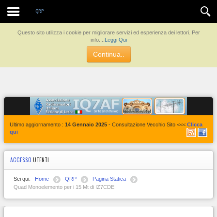
Contatti
QRP
Questo sito utilizza i cookie per migliorare servizi ed esperienza dei lettori. Per
info....
Leggi Qui
Continua..
Ultimo aggiornamento :
14 Gennaio 2025
- Consultazione Vecchio Sito <<<
Clicca
qui
ACCESSO
UTENTI
Sei qui:
Home
QRP
Pagina Statica
Quad Monoelemento per i 15 Mt di IZ7CDE