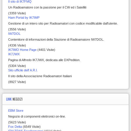
Il sito di IK7FMQ
Un Radioamatore con la passione per il CW ed i Satelliti
(3359 Visite)
Ham Portal by IK7IMP
Gestione di un intero sito per Radioamatori con codice modificabile dall'utente.
(3556 Visite)
IW7DOL
Contenitore di informazioni della Stazione di Radioamatore IW7DOL.
(4336 Visite)
IK7IMO Home Page
(4401 Visite)
IK7JWX
Pagina di Alfredo IK7JWX, dedicata alle DXPedition.
(5304 Visite)
Sito ufficile dell' A.R.I.
Il sito della Associazione Radioamatori Italiani
(8927 Visite)
LINK
NEGOZI
EBM Store
Negozio di componenti elettronici on-line.
(5623 Visite)
Fox Delta
(6549 Visite)