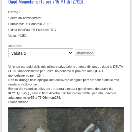
Quad Monoelemento per i 15 Mt di IZ7CDE
Dettagli
Scritto da
Administrator
Pubblicato: 06 Febbraio 2017
Ultima modifica: 06 Febbraio 2017
Visite: 40352
Valutazione
attuale:
1
/
5
Valuta
Vi rendo partecipi della mia ultima realizzazione , niente di nuovo , dopo la DELTA
LOOP monoelemento per i 20m. ho pensato di provare una QUAD
monoelemento per i 15m.
Non mi dilungo nella spiegazione del lavoro eseguito perche' penso che le foto
rendano molto di piu' .
Elenco del materiale utilizzato : crocera zincata ( gentilmente donatami da
IK7YTQ Luigi ) , aste in fibra di vetro , filo fosforoso cm343 per lato , cavo di
adattamento rg-59 a 75 Ohm cm276.
Buona visione.