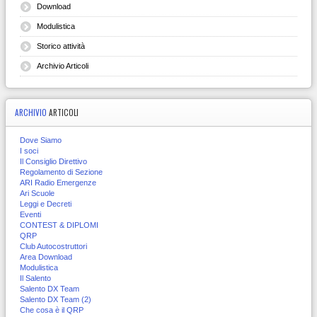
Download
Modulistica
Storico attività
Archivio Articoli
ARCHIVIO
ARTICOLI
Dove Siamo
I soci
Il Consiglio Direttivo
Regolamento di Sezione
ARI Radio Emergenze
Ari Scuole
Leggi e Decreti
Eventi
CONTEST & DIPLOMI
QRP
Club Autocostruttori
Area Download
Modulistica
Il Salento
Salento DX Team
Salento DX Team (2)
Che cosa è il QRP