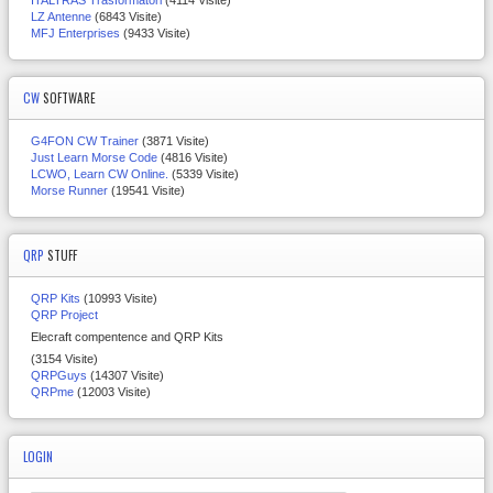
ITALTRAS Trasformatori
(4114 Visite)
LZ Antenne
(6843 Visite)
MFJ Enterprises
(9433 Visite)
CW
SOFTWARE
G4FON CW Trainer
(3871 Visite)
Just Learn Morse Code
(4816 Visite)
LCWO, Learn CW Online.
(5339 Visite)
Morse Runner
(19541 Visite)
QRP
STUFF
QRP Kits
(10993 Visite)
QRP Project
Elecraft compentence and QRP Kits
(3154 Visite)
QRPGuys
(14307 Visite)
QRPme
(12003 Visite)
LOGIN