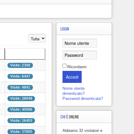
LOGIN
Visualizza n.
Visite
Visite: 2308
Ricordami
Accedi
Visite: 6447
Visite: 4841
Nome utente
dimenticato?
Visite: 28048
Password dimenticata?
Visite: 40066
CHI
È ONLINE
Visite: 16403
Abbiamo 32 visitatori e
Visite: 37805