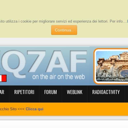
to utilizza i cookie per migliorare servizi ed esperienza dei lettori. Per info....
Continua..
AR
RIPETITORI
FORUM
WEBLINK
RADIOACTIVITY
ecchio Sito <<<
Clicca qui