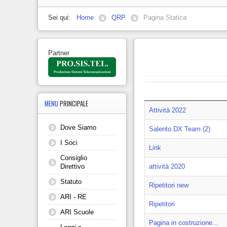
Sei qui:
Home
QRP
Pagina Statica
Partner
Titolo
MENU
PRINCIPALE
Attività 2022
Dove Siamo
Salento DX Team (2)
I Soci
Link
Consiglio
attività 2020
Direttivo
Statuto
Ripetitori new
ARI - RE
Ripetitori
ARI Scuole
Pagina in costruzione...