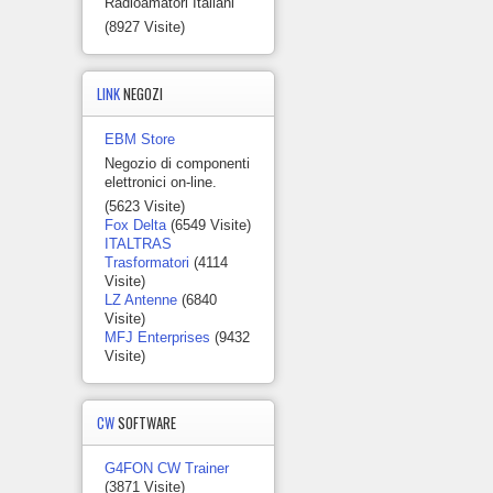
Radioamatori Italiani
(8927 Visite)
LINK
NEGOZI
EBM Store
Negozio di componenti
elettronici on-line.
(5623 Visite)
Fox Delta
(6549 Visite)
ITALTRAS
Trasformatori
(4114
Visite)
LZ Antenne
(6840
Visite)
MFJ Enterprises
(9432
Visite)
CW
SOFTWARE
G4FON CW Trainer
(3871 Visite)