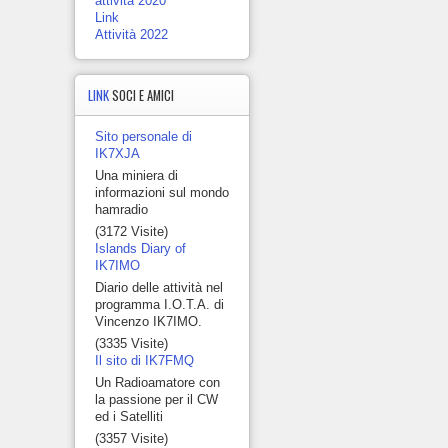
attività 2020
Link
Attività 2022
LINK
SOCI E AMICI
Sito personale di
IK7XJA
Una miniera di
informazioni sul mondo
hamradio
(3172 Visite)
Islands Diary of
IK7IMO
Diario delle attività nel
programma I.O.T.A. di
Vincenzo IK7IMO.
(3335 Visite)
Il sito di IK7FMQ
Un Radioamatore con
la passione per il CW
ed i Satelliti
(3357 Visite)