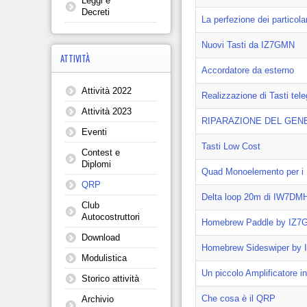
Leggi e
Decreti
La perfezione dei particolar
Nuovi Tasti da IZ7GMN
ATTIVITÀ
Accordatore da esterno
Attività 2022
Realizzazione di Tasti tel
Attività 2023
RIPARAZIONE DEL GEN
Eventi
Tasti Low Cost
Contest e
Diplomi
Quad Monoelemento per i
QRP
Delta loop 20m di IW7DM
Club
Autocostruttori
Homebrew Paddle by IZ7GM
Download
Homebrew Sideswiper by
Modulistica
Un piccolo Amplificatore i
Storico attività
Che cosa è il QRP
Archivio