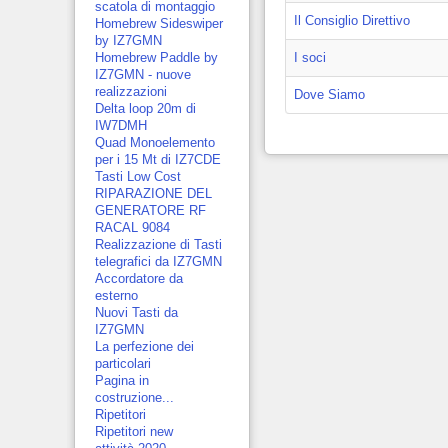
scatola di montaggio
Il Consiglio Direttivo
Homebrew Sideswiper
by IZ7GMN
I soci
Homebrew Paddle by
IZ7GMN - nuove
realizzazioni
Dove Siamo
Delta loop 20m di
IW7DMH
Quad Monoelemento
per i 15 Mt di IZ7CDE
Tasti Low Cost
RIPARAZIONE DEL
GENERATORE RF
RACAL 9084
Realizzazione di Tasti
telegrafici da IZ7GMN
Accordatore da
esterno
Nuovi Tasti da
IZ7GMN
La perfezione dei
particolari
Pagina in
costruzione...
Ripetitori
Ripetitori new