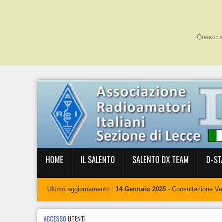
Questo si
HOME
IL SALENTO
SALENTO DX TEAM
D-ST
Ultimo aggiornamento :
14 Gennaio 2025
- Consultazione V
ACCESSO
UTENTI