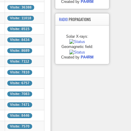
Created by
PA4RM
Visite: 36388
Visite: 11018
RADIO
PROPAGATIONS
Visite: 8515
Solar X-rays:
Visite: 8434
Geomagnetic field:
Visite: 8689
Created by
PA4RM
Visite: 7112
Visite: 7810
Visite: 6757
Visite: 7083
Visite: 7471
Visite: 8446
Visite: 7570