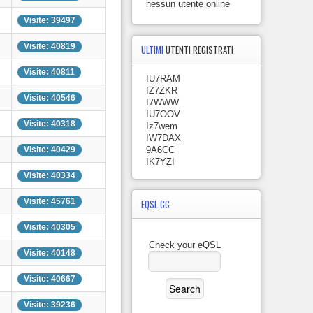
nessun utente online
Visite: 39497
Visite: 40819
ULTIMI
UTENTI REGISTRATI
Visite: 40811
IU7RAM
IZ7ZKR
Visite: 40546
I7WWW
IU7OOV
Visite: 40318
Iz7wem
IW7DAX
Visite: 40429
9A6CC
IK7YZI
Visite: 40334
Visite: 45761
EQSL.CC
Visite: 40305
Check your eQSL
Visite: 40148
Visite: 40667
Visite: 39236