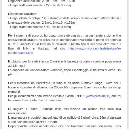
lunghezze delle sezioni: 2.0m-1.8m-1.8m-1.62m
- lungh. tratto orizzontale 7.22 - filo da 3 mmq
Dimensioni radiatore
- lungh. elementi obliqui 7.43 - diametro delle sezioni 30mm-25mm-20mm-16mm -
lunghezze delle sezioni: 2.2m-1.8m-1.8m-1.63m
- lungh. tratto orizzontale 7.43 - filo da 3 mmq
Per il sistema di accordo ho usato uno stub classico ma per rendere più facili le
operazioni di taratura ho utilizzato un condensatore variabile al posto del centrale
di RG-8 inserito in un tubicino di alluminio. Questo tipo di accordo oltre che sul
libro di N.N. è illustrato nel sito
http://www.omconcept.fr/delta-loop/le-
condensateur.php
Il tubicino per lo stub è lungo 2 metri e la barretta di corto circuito è posizionata
ad 1.8 metri.
La capacità del condensatore variabile, dopo il montaggio, è risultata di circa 115
pF.
Per il materiale ho riutilizzato un tubo di alluminio 50mmx2 lungo 3,50m per il
boom e 4 piastre di alluminio da 20cmx10cm spesse 10mm su cui ho fissato gli
elementi.
Per gli elementi mi sono invece rivolto a Gianni I7PHH (
www.prosistel.it/
) che mi
ha fornito tutto quello che mi mancava.
Di seguito ci sono i risultati della simulazione ed alcune foto della mia
realizzazione.
L'antenna ora è posizionata sul tetto di un edificio di 5 piani (circa 25m di altezza)
su un palo metallico di circa 7 metri.
Dopo qualche veloce ascolto devo dire che l'antenna funziona benissimo. Il ros