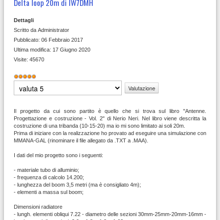
Delta loop 20m di IW7DMH
Dettagli
Scritto da
Administrator
Pubblicato: 06 Febbraio 2017
Ultima modifica: 17 Giugno 2020
Visite: 45670
Valutazione
attuale:
5
/
5
Valuta
Il progetto da cui sono partito è quello che si trova sul libro "Antenne.
Progettazione e costruzione - Vol. 2" di Nerio Neri. Nel libro viene descritta la
costruzione di una tribanda (10-15-20) ma io mi sono limitato ai soli 20m.
Prima di iniziare con la realizzazione ho provato ad eseguire una simulazione con
MMANA-GAL (rinominare il file allegato da .TXT a .MAA).
I dati del mio progetto sono i seguenti:
- materiale tubo di alluminio;
- frequenza di calcolo 14.200;
- lunghezza del boom 3,5 metri (ma è consigliato 4m);
- elementi a massa sul boom;
Dimensioni radiatore
- lungh. elementi obliqui 7.22 - diametro delle sezioni 30mm-25mm-20mm-16mm -