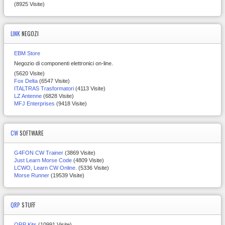
(8925 Visite)
LINK
NEGOZI
EBM Store
Negozio di componenti elettronici on-line.
(5620 Visite)
Fox Delta
(6547 Visite)
ITALTRAS Trasformatori
(4113 Visite)
LZ Antenne
(6828 Visite)
MFJ Enterprises
(9418 Visite)
CW
SOFTWARE
G4FON CW Trainer
(3869 Visite)
Just Learn Morse Code
(4809 Visite)
LCWO, Learn CW Online.
(5336 Visite)
Morse Runner
(19539 Visite)
QRP
STUFF
QRP Kits
(10991 Visite)