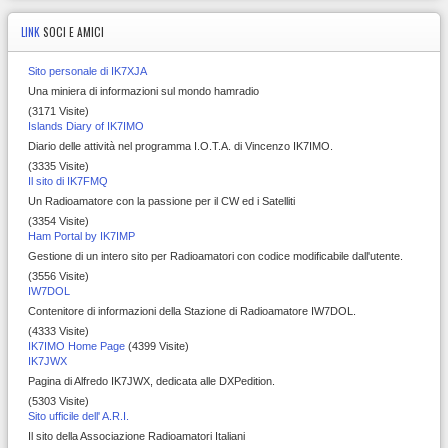
LINK
SOCI E AMICI
Sito personale di IK7XJA
Una miniera di informazioni sul mondo hamradio
(3171 Visite)
Islands Diary of IK7IMO
Diario delle attività nel programma I.O.T.A. di Vincenzo IK7IMO.
(3335 Visite)
Il sito di IK7FMQ
Un Radioamatore con la passione per il CW ed i Satelliti
(3354 Visite)
Ham Portal by IK7IMP
Gestione di un intero sito per Radioamatori con codice modificabile dall'utente.
(3556 Visite)
IW7DOL
Contenitore di informazioni della Stazione di Radioamatore IW7DOL.
(4333 Visite)
IK7IMO Home Page
(4399 Visite)
IK7JWX
Pagina di Alfredo IK7JWX, dedicata alle DXPedition.
(5303 Visite)
Sito ufficile dell' A.R.I.
Il sito della Associazione Radioamatori Italiani