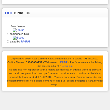
RADIO
PROPAGATIONS
Solar X-rays:
Geomagnetic field:
Created by
PA4RM
Copyright © 2026. Associazione Radioamatori Italiani - Sezione ARI di Lecce. -
Codice Fiscale :
93063660752
- Webmaster :
IK7IMP
- Per l'informativa sulla Privacy
del sito consulta >>>
Leggi qui
Questo sito non rappresenta una testata giornalistica in quanto viene aggiornato
senza alcuna periodicita'. Non puo' pertanto considerarsi un prodotto editoriale ai
sensi della legge n 62 del 7.03.2001. L'Associazione non e' responsabile dei siti
collegati tramite link ne' del loro contenuto, che puo' essere soggetto a variazioni nel
tempo.