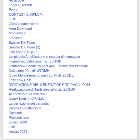
Ari Scuole
Leggi e Decreti
Eventi
CONTEST & DIPLOMI
QRP
Club Autocostruttori
Area Download
Modulistica
Il Salento
Salento DX Team
Salento DX Team (2)
Che cosa è il QRP
Un piccolo Amplificatore in scatola di montaggio
Homebrew Sideswiper by IZ7GMN
Homebrew Paddle by IZ7GMN - nuove realizzazioni
Delta loop 20m di IW7DMH
Quad Monoelemento per i 15 Mt di IZ7CDE
Tasti Low Cost
RIPARAZIONE DEL GENERATORE RF RACAL 9084
Realizzazione di Tasti telegrafici da IZ7GMN
Accordatore da esterno
Nuovi Tasti da IZ7GMN
La perfezione dei particolari
Pagina in costruzione...
Ripetitori
Ripetitori new
attività 2020
Link
Attività 2022