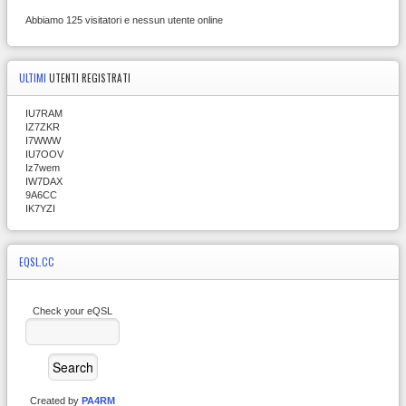
Abbiamo 125 visitatori e nessun utente online
ULTIMI
UTENTI REGISTRATI
IU7RAM
IZ7ZKR
I7WWW
IU7OOV
Iz7wem
IW7DAX
9A6CC
IK7YZI
EQSL.CC
Check your eQSL
Created by
PA4RM