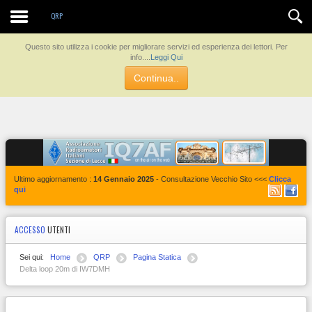
Contatti
QRP
Questo sito utilizza i cookie per migliorare servizi ed esperienza dei lettori. Per
info....
Leggi Qui
Continua..
Ultimo aggiornamento :
14 Gennaio 2025
- Consultazione Vecchio Sito <<<
Clicca
qui
ACCESSO
UTENTI
Sei qui:
Home
QRP
Pagina Statica
Delta loop 20m di IW7DMH