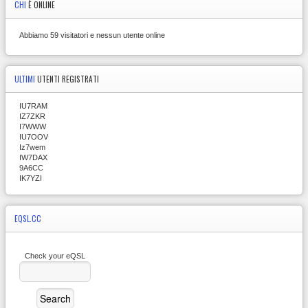
CHI
È ONLINE
Abbiamo 59 visitatori e nessun utente online
ULTIMI
UTENTI REGISTRATI
IU7RAM
IZ7ZKR
I7WWW
IU7OOV
Iz7wem
IW7DAX
9A6CC
IK7YZI
EQSL.CC
Check your eQSL