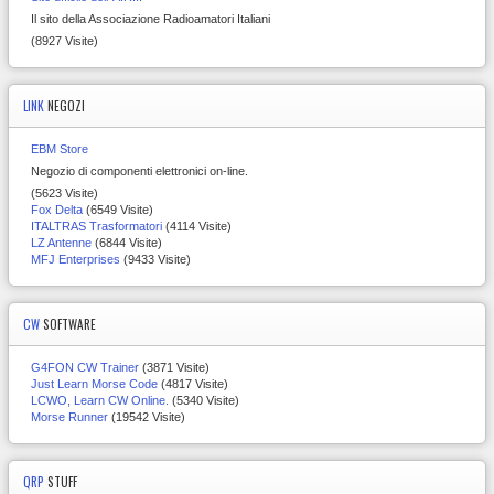
Il sito della Associazione Radioamatori Italiani
(8927 Visite)
LINK
NEGOZI
EBM Store
Negozio di componenti elettronici on-line.
(5623 Visite)
Fox Delta
(6549 Visite)
ITALTRAS Trasformatori
(4114 Visite)
LZ Antenne
(6844 Visite)
MFJ Enterprises
(9433 Visite)
CW
SOFTWARE
G4FON CW Trainer
(3871 Visite)
Just Learn Morse Code
(4817 Visite)
LCWO, Learn CW Online.
(5340 Visite)
Morse Runner
(19542 Visite)
QRP
STUFF