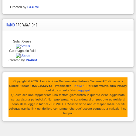
Created by
PA4RM
RADIO
PROPAGATIONS
Solar X-rays:
Geomagnetic field:
Created by
PA4RM
Copyright © 2026. Associazione Radioamatori Italiani - Sezione ARI di Lecce. -
Codice Fiscale :
93063660752
- Webmaster :
IK7IMP
- Per l'informativa sulla Privacy
del sito consulta >>>
Leggi qui
Questo sito non rappresenta una testata giornalistica in quanto viene aggiornato
senza alcuna periodicita'. Non puo' pertanto considerarsi un prodotto editoriale ai
sensi della legge n 62 del 7.03.2001. L'Associazione non e' responsabile dei siti
collegati tramite link ne' del loro contenuto, che puo' essere soggetto a variazioni nel
tempo.