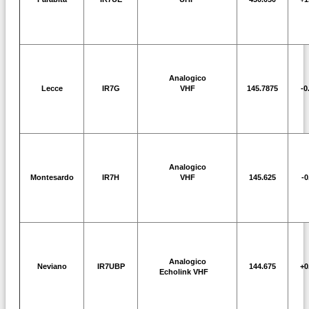
Analogico
Lecce
IR7G
VHF
145.7875
-0
Analogico
Montesardo
IR7H
VHF
145.625
-0
Analogico
Neviano
IR7UBP
144.675
+0
Echolink VHF