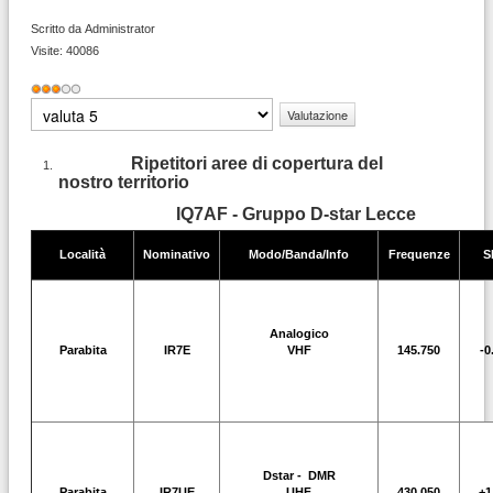
Scritto da
Administrator
Visite: 40086
Valutazione
attuale:
3
/
5
Valuta
Ripetitori aree di copertura del
nostro territorio
IQ7AF - Gruppo D-star Lecce
Località
Nominativo
Modo/Banda/Info
Frequenze
S
Analogico
Parabita
IR7E
VHF
145.750
-0
Dstar - DMR
Parabita
IR7UE
UHF
430.050
+1