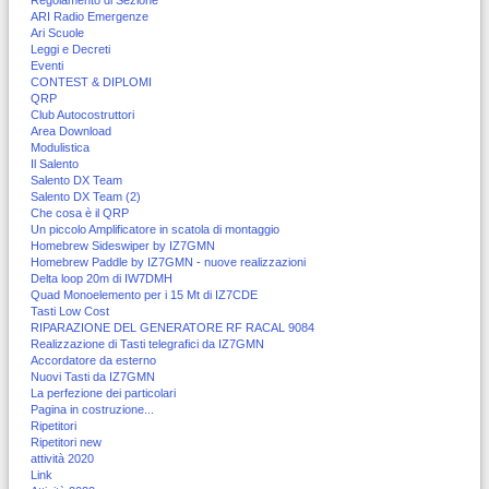
ARI Radio Emergenze
Ari Scuole
Leggi e Decreti
Eventi
CONTEST & DIPLOMI
QRP
Club Autocostruttori
Area Download
Modulistica
Il Salento
Salento DX Team
Salento DX Team (2)
Che cosa è il QRP
Un piccolo Amplificatore in scatola di montaggio
Homebrew Sideswiper by IZ7GMN
Homebrew Paddle by IZ7GMN - nuove realizzazioni
Delta loop 20m di IW7DMH
Quad Monoelemento per i 15 Mt di IZ7CDE
Tasti Low Cost
RIPARAZIONE DEL GENERATORE RF RACAL 9084
Realizzazione di Tasti telegrafici da IZ7GMN
Accordatore da esterno
Nuovi Tasti da IZ7GMN
La perfezione dei particolari
Pagina in costruzione...
Ripetitori
Ripetitori new
attività 2020
Link