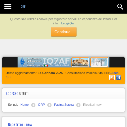
QRP
Questo sito utilizza i cookie per migliorare servizi ed esperienza dei lettori. Per
info....
Leggi Qui
Continua..
Ultimo aggiornamento :
14 Gennaio 2025
- Consultazione Vecchio Sito <<<
Clicca
qui
ACCESSO
UTENTI
Sei qui:
Home
QRP
Pagina Statica
Ripetitori new
Ripetitori new