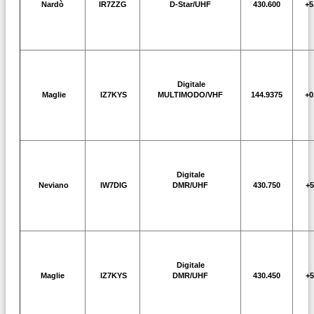
Nardò
IR7ZZG
D-Star/UHF
430.600
+5
Digitale
Maglie
IZ7KYS
MULTIMODO/VHF
144.9375
+0
Digitale
Neviano
IW7DIG
DMR/UHF
430.750
+5
Digitale
Maglie
IZ7KYS
DMR/UHF
430.450
+5