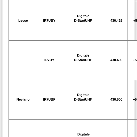
Digitale
Lecce
IR7UBY
D-Star/UHF
430.425
+5
Digitale
IR7UY
D-Star/UHF
430.400
+5
Digitale
Neviano
IR7UBP
D-Star/UHF
430.500
+5
Digitale