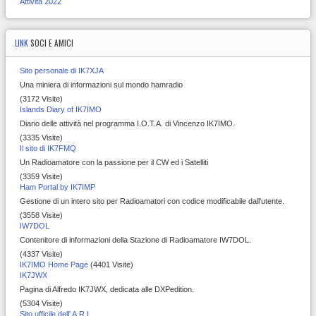
Attività 2022
LINK
SOCI E AMICI
Sito personale di IK7XJA
Una miniera di informazioni sul mondo hamradio
(3172 Visite)
Islands Diary of IK7IMO
Diario delle attività nel programma I.O.T.A. di Vincenzo IK7IMO.
(3335 Visite)
Il sito di IK7FMQ
Un Radioamatore con la passione per il CW ed i Satelliti
(3359 Visite)
Ham Portal by IK7IMP
Gestione di un intero sito per Radioamatori con codice modificabile dall'utente.
(3558 Visite)
IW7DOL
Contenitore di informazioni della Stazione di Radioamatore IW7DOL.
(4337 Visite)
IK7IMO Home Page
(4401 Visite)
IK7JWX
Pagina di Alfredo IK7JWX, dedicata alle DXPedition.
(5304 Visite)
Sito ufficile dell' A.R.I.