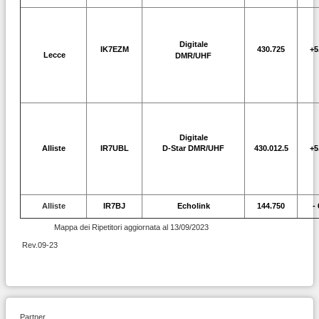
Digitale
IK7EZM
430.725
+5
Lecce
DMR/UHF
Digitale
Alliste
IR7UBL
D-Star DMR/UHF
430.012.5
+5
Alliste
IR7BJ
Echolink
144.750
-
Mappa dei Ripetitori aggiornata al 13/09/2023
Rev.09-23
Partner