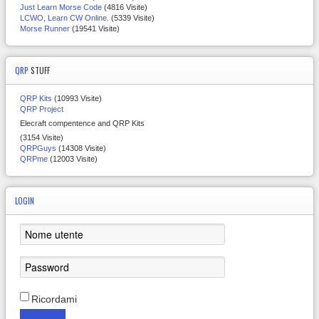
Just Learn Morse Code
(4816 Visite)
LCWO, Learn CW Online.
(5339 Visite)
Morse Runner
(19541 Visite)
QRP
STUFF
QRP Kits
(10993 Visite)
QRP Project
Elecraft compentence and QRP Kits
(3154 Visite)
QRPGuys
(14308 Visite)
QRPme
(12003 Visite)
LOGIN
Ricordami