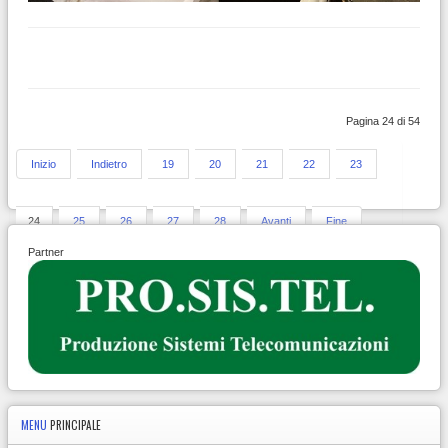
Pagina 24 di 54
Inizio
Indietro
19
20
21
22
23
24
25
26
27
28
Avanti
Fine
Partner
MENU
PRINCIPALE