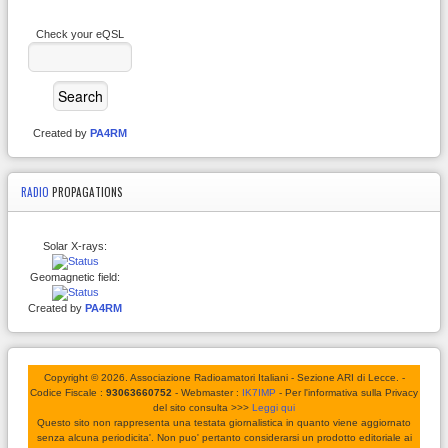
Check your eQSL
Created by
PA4RM
RADIO
PROPAGATIONS
Solar X-rays:
Geomagnetic field:
Created by
PA4RM
Copyright © 2026. Associazione Radioamatori Italiani - Sezione ARI di Lecce. -
Codice Fiscale :
93063660752
- Webmaster :
IK7IMP
- Per l'informativa sulla Privacy
del sito consulta >>>
Leggi qui
Questo sito non rappresenta una testata giornalistica in quanto viene aggiornato
senza alcuna periodicita'. Non puo' pertanto considerarsi un prodotto editoriale ai