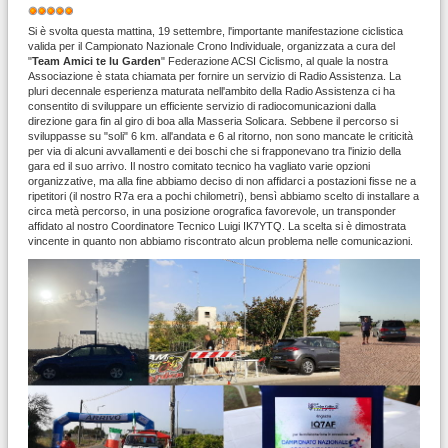
Valutazione
attuale:
5
/
5
Si è svolta questa mattina, 19 settembre, l'importante manifestazione ciclistica
valida per il Campionato Nazionale Crono Individuale, organizzata a cura del
"
Team Amici te lu Garden
" Federazione ACSI Ciclismo, al quale la nostra
Associazione è stata chiamata per fornire un servizio di Radio Assistenza. La
pluri decennale esperienza maturata nell'ambito della Radio Assistenza ci ha
consentito di sviluppare un efficiente servizio di radiocomunicazioni dalla
direzione gara fin al giro di boa alla Masseria Solicara. Sebbene il percorso si
sviluppasse su "soli" 6 km. all'andata e 6 al ritorno, non sono mancate le criticità
per via di alcuni avvallamenti e dei boschi che si frapponevano tra l'inizio della
gara ed il suo arrivo. Il nostro comitato tecnico ha vagliato varie opzioni
organizzative, ma alla fine abbiamo deciso di non affidarci a postazioni fisse ne a
ripetitori (il nostro R7a era a pochi chilometri), bensì abbiamo scelto di installare a
circa metà percorso, in una posizione orografica favorevole, un transponder
affidato al nostro Coordinatore Tecnico Luigi IK7YTQ. La scelta si è dimostrata
vincente in quanto non abbiamo riscontrato alcun problema nelle comunicazioni.