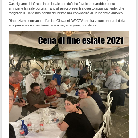
Castrignano dei Greci, in un locale che definire favoloso, sarebbe come
sminuirne la reale portata. Tanti gli amici presenti a questo appuntamento, che
malgrado il Covid non hanno rinunciato alla convivialità di un incontro dal vivo.
Ringraziamo soprattutto l'amico Giovanni IW0GTA che ha voluto onorarci della
sua presenza e che riteniamo oramai, a ragione, uno di noi.