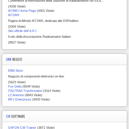
Contenitore di informazioni della Stazione di Radioamatore IW7DOL.
(4336 Visite)
IK7IMO Home Page
(4401 Visite)
IK7JWX
Pagina di Alfredo IK7JWX, dedicata alle DXPedition.
(5304 Visite)
Sito ufficile dell' A.R.I.
Il sito della Associazione Radioamatori Italiani
(8927 Visite)
LINK
NEGOZI
EBM Store
Negozio di componenti elettronici on-line.
(5623 Visite)
Fox Delta
(6549 Visite)
ITALTRAS Trasformatori
(4114 Visite)
LZ Antenne
(6843 Visite)
MFJ Enterprises
(9433 Visite)
CW
SOFTWARE
G4FON CW Trainer
(3871 Visite)