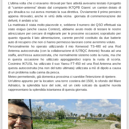
L'ultima volta che ci eravamo ritrovati per fare attività avevamo testato il progetto
di “camion-antenna” ideato dal compianto IK7QPB Gianni: un camion dotato di
gru idraulica su cui aveva montato la sua direttiva. Ovviamente il primo pensiero
appena ritrovatici, anche in virtù della vicina giornata di commemorazione dei
defunti, è andato a lui.
La mattinata è stata molto piacevole e, sebbene il numero dei QSO effettuati sia
stato esiguo (anche causa Contest), abbiamo avuto modo di testare le nostre
attrezzature per cercare di migliorarle per le prossime occasioni; soprattutto per
quanto riguarda il lato alimentazione, carente perchè costituito da due batterie
auto di recupero che non ci hanno permesso lavorare come avremmo voluto.
Personalmente ho operato utilizzando il mio Kenwood TS-480 ed una Rod
Antenna autocostruita (con la collaborazione di IU7BQC Antonio) fissata ad una
staffa, anch'essa autocostruita, che normalmente sistemo sotto la ruota, ma che
in questa occasione ho utilizzato appoggiandoci sopra la ruota di scorta.
Cosimino IK7USL ha utilizzato il suo Yaesu FT-450 ed una Rod Antenna anche
questa autocostruita (ma non del tutto ultimata) utilizzata a mò di dipolo a causa
di un problema sulla canna da pesca.
Meteo permettendo, già domenica prossima ci sarebbe l'intenzione di ripetere.
Un'ultimo appunto per la location: una torre costiera del 1500, lo sfondo del Mare
Adriatico, la splendida luce del sole, ed un cielo solcato da qualche nuvola
rappresentano la splendida istantanea di questa giornata.