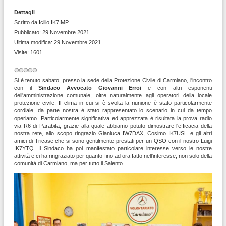
Dettagli
Scritto da
Icilio IK7IMP
Pubblicato: 29 Novembre 2021
Ultima modifica: 29 Novembre 2021
Visite: 1601
Si è tenuto sabato, presso la sede della Protezione Civile di Carmiano, l'incontro
con il
Sindaco Avvocato Giovanni Erroi
e con altri esponenti
dell'amministrazione comunale, oltre naturalmente agli operatori della locale
protezione civile. Il clima in cui si è svolta la riunione è stato particolarmente
cordiale, da parte nostra è stato rappresentato lo scenario in cui da tempo
operiamo. Particolarmente significativa ed apprezzata è risultata la prova radio
via R6 di Parabita, grazie alla quale abbiamo potuto dimostrare l'efficacia della
nostra rete, allo scopo ringrazio Gianluca IW7DAX, Cosimo IK7USL e gli altri
amici di Tricase che si sono gentilmente prestati per un QSO con il nostro Luigi
IK7YTQ. Il Sindaco ha poi manifestato particolare interesse verso le nostre
attività e ci ha ringraziato per quanto fino ad ora fatto nell'interesse, non solo della
comunità di Carmiano, ma per tutto il Salento.