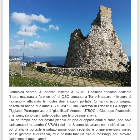
Domenica scorsa, 31 ottobre, insieme a IK7USL Cosimino abbiamo dedicato
l'intera mattinata a fare un po' di QSO accanto a Torre Nasparo – in agro di
Tiggiano – attivando le nostre due stazioni portatili. Ci hanno accompagnati
nell'attività anche due amici CB e SWL: Guido D'Aversa di Tricase e Giuseppe di
Tiggiano. Purtroppo assenti “giustificati” Antonio IU7BQC e Giuseppe Piscopiello
che, però, sono già in pole-position per le prossime attività.
Era da tempo che nel nostro piccolo gruppo di appassionati di radio (non solo
radioamatori ma anche CB/SWL) del sud Salento si parlava necessità di fare un
po' di attività portatile e sabato pomeriggio, vedendo le ottime previsioni meteo
per la giornata successiva, mi è bastato fare un giro di messaggi per trovare
l'adesione di questi amici.