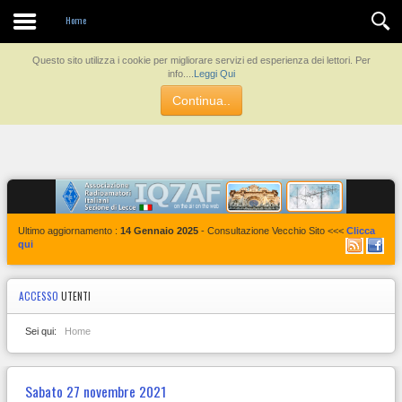
Contatti
Home
Questo sito utilizza i cookie per migliorare servizi ed esperienza dei lettori. Per
info....
Leggi Qui
Continua..
Ultimo aggiornamento :
14 Gennaio 2025
- Consultazione Vecchio Sito <<<
Clicca
qui
ACCESSO
UTENTI
Sei qui:
Home
Sabato 27 novembre 2021