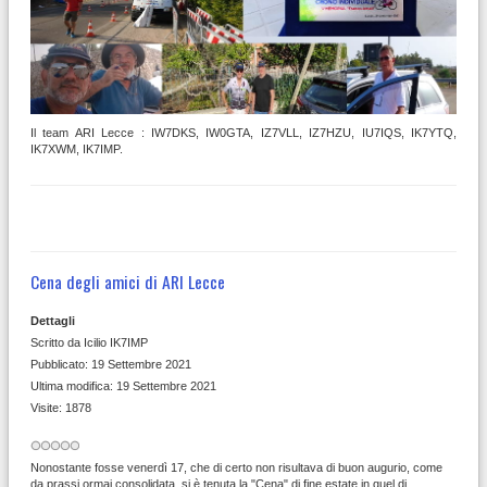
Il team ARI Lecce : IW7DKS, IW0GTA, IZ7VLL, IZ7HZU, IU7IQS, IK7YTQ,
IK7XWM, IK7IMP.
Cena degli amici di ARI Lecce
Dettagli
Scritto da
Icilio IK7IMP
Pubblicato: 19 Settembre 2021
Ultima modifica: 19 Settembre 2021
Visite: 1878
Nonostante fosse venerdì 17, che di certo non risultava di buon augurio, come
da prassi ormai consolidata, si è tenuta la "Cena" di fine estate in quel di