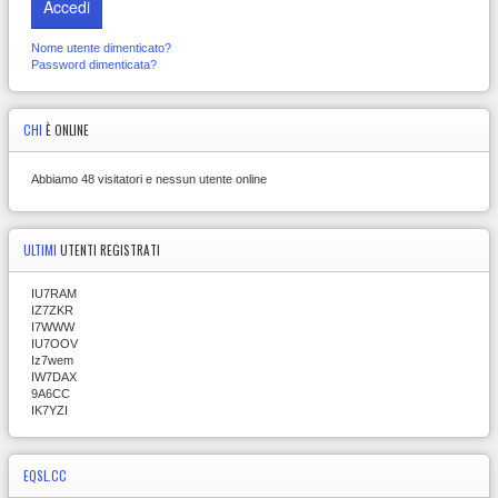
Accedi
Nome utente dimenticato?
Password dimenticata?
CHI
È ONLINE
Abbiamo 48 visitatori e nessun utente online
ULTIMI
UTENTI REGISTRATI
IU7RAM
IZ7ZKR
I7WWW
IU7OOV
Iz7wem
IW7DAX
9A6CC
IK7YZI
EQSL.CC