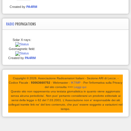
Created by
PA4RM
RADIO
PROPAGATIONS
Solar X-rays:
Geomagnetic field:
Created by
PA4RM
Copyright © 2026. Associazione Radioamatori Italiani - Sezione ARI di Lecce. -
Codice Fiscale :
93063660752
- Webmaster :
IK7IMP
- Per l'informativa sulla Privacy
del sito consulta >>>
Leggi qui
Questo sito non rappresenta una testata giornalistica in quanto viene aggiornato
senza alcuna periodicita'. Non puo' pertanto considerarsi un prodotto editoriale ai
sensi della legge n 62 del 7.03.2001. L'Associazione non e' responsabile dei siti
collegati tramite link ne' del loro contenuto, che puo' essere soggetto a variazioni nel
tempo.