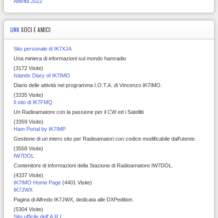
Attività 2022
LINK
SOCI E AMICI
Sito personale di IK7XJA
Una miniera di informazioni sul mondo hamradio
(3172 Visite)
Islands Diary of IK7IMO
Diario delle attività nel programma I.O.T.A. di Vincenzo IK7IMO.
(3335 Visite)
Il sito di IK7FMQ
Un Radioamatore con la passione per il CW ed i Satelliti
(3359 Visite)
Ham Portal by IK7IMP
Gestione di un intero sito per Radioamatori con codice modificabile dall'utente.
(3558 Visite)
IW7DOL
Contenitore di informazioni della Stazione di Radioamatore IW7DOL.
(4337 Visite)
IK7IMO Home Page
(4401 Visite)
IK7JWX
Pagina di Alfredo IK7JWX, dedicata alle DXPedition.
(5304 Visite)
Sito ufficile dell' A.R.I.