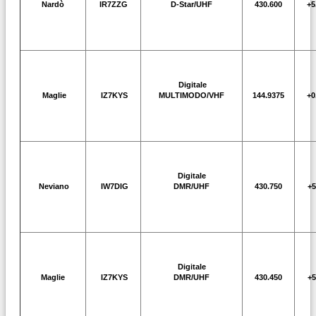
Nardò
IR7ZZG
D-Star/UHF
430.600
+5
Digitale
Maglie
IZ7KYS
MULTIMODO/VHF
144.9375
+0
Digitale
Neviano
IW7DIG
DMR/UHF
430.750
+5
Digitale
Maglie
IZ7KYS
DMR/UHF
430.450
+5