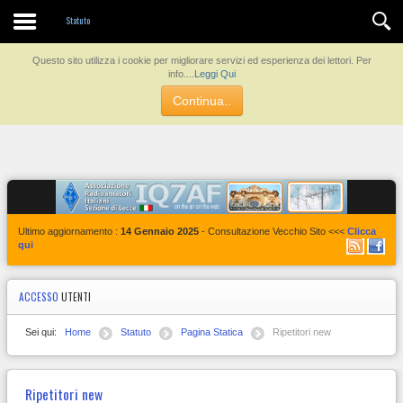
Contatti
Statuto
Questo sito utilizza i cookie per migliorare servizi ed esperienza dei lettori. Per
info....
Leggi Qui
Continua..
Ultimo aggiornamento :
14 Gennaio 2025
- Consultazione Vecchio Sito <<<
Clicca
qui
ACCESSO
UTENTI
Sei qui:
Home
Statuto
Pagina Statica
Ripetitori new
Ripetitori new