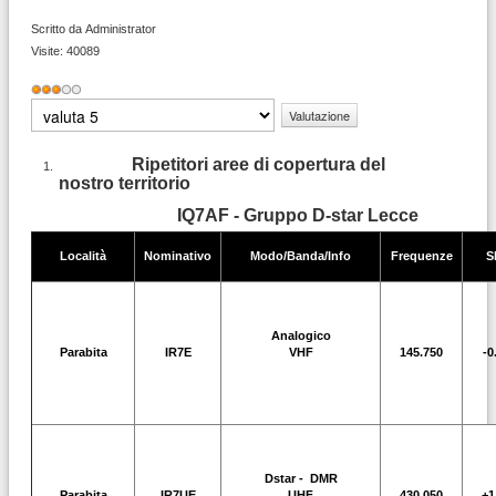
Scritto da
Administrator
Visite: 40089
Valutazione
attuale:
3
/
5
Valuta
Ripetitori aree di copertura del
nostro territorio
IQ7AF - Gruppo D-star Lecce
Località
Nominativo
Modo/Banda/Info
Frequenze
S
Analogico
Parabita
IR7E
VHF
145.750
-0
Dstar - DMR
Parabita
IR7UE
UHF
430.050
+1