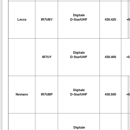
Digitale
Lecce
IR7UBY
D-Star/UHF
430.425
+5
Digitale
IR7UY
D-Star/UHF
430.400
+5
Digitale
Neviano
IR7UBP
D-Star/UHF
430.500
+5
Digitale