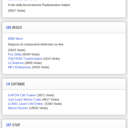
Il sito della Associazione Radioamatori Italiani
(8927 Visite)
LINK
NEGOZI
EBM Store
Negozio di componenti elettronici on-line.
(5623 Visite)
Fox Delta
(6549 Visite)
ITALTRAS Trasformatori
(4114 Visite)
LZ Antenne
(6845 Visite)
MFJ Enterprises
(9433 Visite)
CW
SOFTWARE
G4FON CW Trainer
(3871 Visite)
Just Learn Morse Code
(4817 Visite)
LCWO, Learn CW Online.
(5340 Visite)
Morse Runner
(19542 Visite)
QRP
STUFF