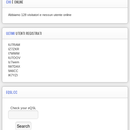
CHI
È ONLINE
Abbiamo 128 visitatori e nessun utente online
ULTIMI
UTENTI REGISTRATI
IU7RAM
IZ7ZKR
I7WWW
IU7OOV
Iz7wem
IW7DAX
9A6CC
IK7YZI
EQSL.CC
Check your eQSL