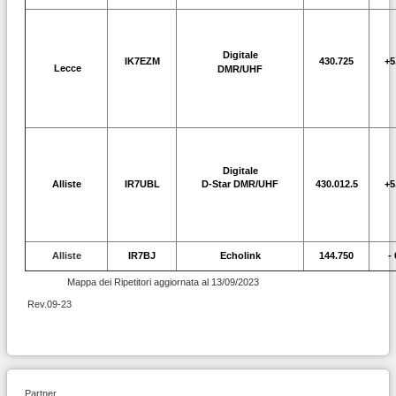
Digitale
IK7EZM
430.725
+5
Lecce
DMR/UHF
Digitale
Alliste
IR7UBL
D-Star DMR/UHF
430.012.5
+5
Alliste
IR7BJ
Echolink
144.750
-
Mappa dei Ripetitori aggiornata al 13/09/2023
Rev.09-23
Partner