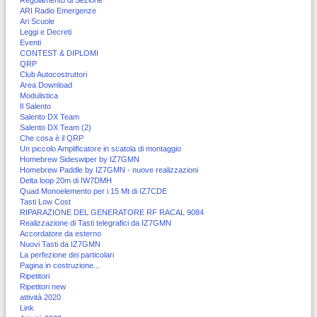
ARI Radio Emergenze
Ari Scuole
Leggi e Decreti
Eventi
CONTEST & DIPLOMI
QRP
Club Autocostruttori
Area Download
Modulistica
Il Salento
Salento DX Team
Salento DX Team (2)
Che cosa è il QRP
Un piccolo Amplificatore in scatola di montaggio
Homebrew Sideswiper by IZ7GMN
Homebrew Paddle by IZ7GMN - nuove realizzazioni
Delta loop 20m di IW7DMH
Quad Monoelemento per i 15 Mt di IZ7CDE
Tasti Low Cost
RIPARAZIONE DEL GENERATORE RF RACAL 9084
Realizzazione di Tasti telegrafici da IZ7GMN
Accordatore da esterno
Nuovi Tasti da IZ7GMN
La perfezione dei particolari
Pagina in costruzione...
Ripetitori
Ripetitori new
attività 2020
Link