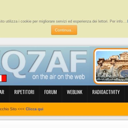
to utilizza i cookie per migliorare servizi ed esperienza dei lettori. Per info....
Continua..
AR
RIPETITORI
FORUM
WEBLINK
RADIOACTIVITY
ecchio Sito <<<
Clicca qui