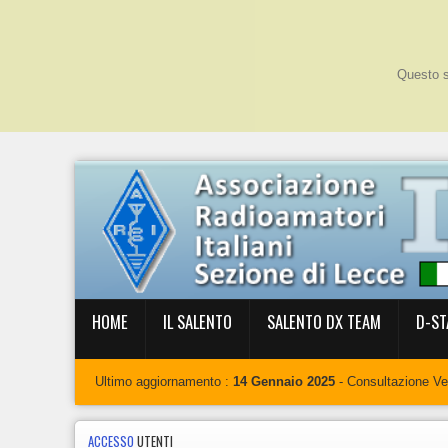
Questo si
HOME
IL SALENTO
SALENTO DX TEAM
D-ST
Ultimo aggiornamento :
14 Gennaio 2025
- Consultazione V
ACCESSO
UTENTI