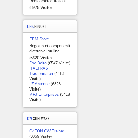
Radioamatori Italiani
(8925 Visite)
LINK
NEGOZI
EBM Store
Negozio di componenti
elettronici on-line.
(5620 Visite)
Fox Delta
(6547 Visite)
ITALTRAS
Trasformatori
(4113
Visite)
LZ Antenne
(6828
Visite)
MFJ Enterprises
(9418
Visite)
CW
SOFTWARE
G4FON CW Trainer
(3869 Visite)