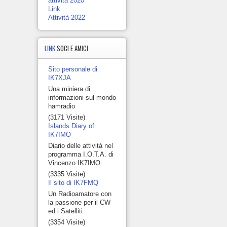
attività 2020
Link
Attività 2022
LINK
SOCI E AMICI
Sito personale di
IK7XJA
Una miniera di
informazioni sul mondo
hamradio
(3171 Visite)
Islands Diary of
IK7IMO
Diario delle attività nel
programma I.O.T.A. di
Vincenzo IK7IMO.
(3335 Visite)
Il sito di IK7FMQ
Un Radioamatore con
la passione per il CW
ed i Satelliti
(3354 Visite)