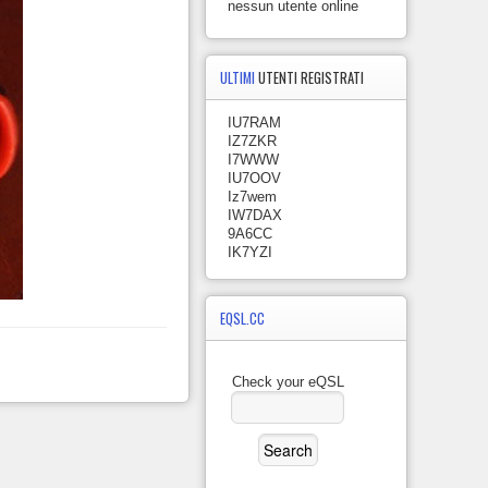
nessun utente online
ULTIMI
UTENTI REGISTRATI
IU7RAM
IZ7ZKR
I7WWW
IU7OOV
Iz7wem
IW7DAX
9A6CC
IK7YZI
EQSL.CC
Check your eQSL