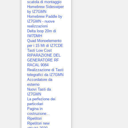
scatola di montaggio
Homebrew Sideswiper
by IZ7GMN
Homebrew Paddle by
IZ7GMN - nuove
realizzazioni
Delta loop 20m di
IW7DMH
Quad Monoelemento
per i 15 Mt di IZ7CDE
Tasti Low Cost
RIPARAZIONE DEL
GENERATORE RF
RACAL 9084
Realizzazione di Tasti
telegrafici da IZ7GMN
Accordatore da
esterno
Nuovi Tasti da
IZ7GMN
La perfezione dei
particolari
Pagina in
costruzione...
Ripetitori
Ripetitori new