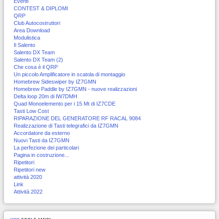
Eventi
CONTEST & DIPLOMI
QRP
Club Autocostruttori
Area Download
Modulistica
Il Salento
Salento DX Team
Salento DX Team (2)
Che cosa è il QRP
Un piccolo Amplificatore in scatola di montaggio
Homebrew Sideswiper by IZ7GMN
Homebrew Paddle by IZ7GMN - nuove realizzazioni
Delta loop 20m di IW7DMH
Quad Monoelemento per i 15 Mt di IZ7CDE
Tasti Low Cost
RIPARAZIONE DEL GENERATORE RF RACAL 9084
Realizzazione di Tasti telegrafici da IZ7GMN
Accordatore da esterno
Nuovi Tasti da IZ7GMN
La perfezione dei particolari
Pagina in costruzione...
Ripetitori
Ripetitori new
attività 2020
Link
Attività 2022