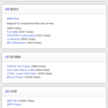
LINK
NEGOZI
EBM Store
Negozio di componenti elettronici on-line.
(5620 Visite)
Fox Delta
(6547 Visite)
ITALTRAS Trasformatori
(4113 Visite)
LZ Antenne
(6832 Visite)
MFJ Enterprises
(9419 Visite)
CW
SOFTWARE
G4FON CW Trainer
(3869 Visite)
Just Learn Morse Code
(4810 Visite)
LCWO, Learn CW Online.
(5336 Visite)
Morse Runner
(19539 Visite)
QRP
STUFF
QRP Kits
(10991 Visite)
QRP Project