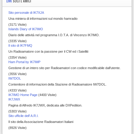
LINK
SOCI E AMICI
Sito personale di IK7XJA
Una miniera di informazioni sul mondo hamradio
(3171 Visite)
Islands Diary of IK7IMO
Diario delle attività nel programma I.O.T.A. di Vincenzo IK7IMO.
(3335 Visite)
Il sito di IK7FMQ
Un Radioamatore con la passione per il CW ed i Satelliti
(3354 Visite)
Ham Portal by IK7IMP
Gestione di un intero sito per Radioamatori con codice modificabile dall'utente.
(3556 Visite)
IW7DOL
Contenitore di informazioni della Stazione di Radioamatore IW7DOL.
(4333 Visite)
IK7IMO Home Page
(4400 Visite)
IK7JWX
Pagina di Alfredo IK7JWX, dedicata alle DXPedition.
(5303 Visite)
Sito ufficile dell' A.R.I.
Il sito della Associazione Radioamatori Italiani
(8926 Visite)