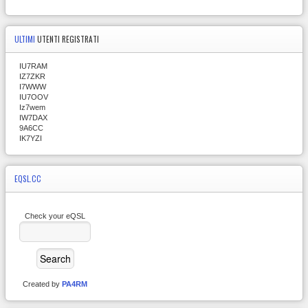
ULTIMI
UTENTI REGISTRATI
IU7RAM
IZ7ZKR
I7WWW
IU7OOV
Iz7wem
IW7DAX
9A6CC
IK7YZI
EQSL.CC
Check your eQSL
Created by
PA4RM