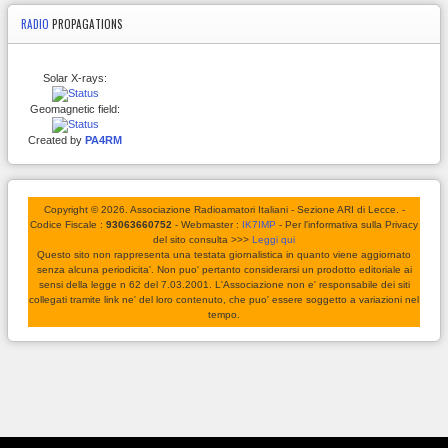
RADIO
PROPAGATIONS
Solar X-rays:
Geomagnetic field:
Created by
PA4RM
Copyright © 2026. Associazione Radioamatori Italiani - Sezione ARI di Lecce. -
Codice Fiscale :
93063660752
- Webmaster :
IK7IMP
- Per l'informativa sulla Privacy
del sito consulta >>>
Leggi qui
Questo sito non rappresenta una testata giornalistica in quanto viene aggiornato
senza alcuna periodicita'. Non puo' pertanto considerarsi un prodotto editoriale ai
sensi della legge n 62 del 7.03.2001. L'Associazione non e' responsabile dei siti
collegati tramite link ne' del loro contenuto, che puo' essere soggetto a variazioni nel
tempo.