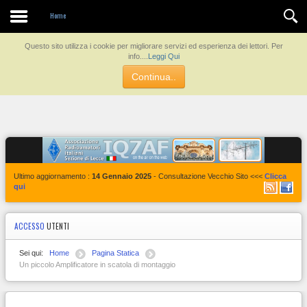
Contatti
Home
Questo sito utilizza i cookie per migliorare servizi ed esperienza dei lettori. Per
info....
Leggi Qui
Continua..
Ultimo aggiornamento :
14 Gennaio 2025
- Consultazione Vecchio Sito <<<
Clicca
qui
ACCESSO
UTENTI
Sei qui:
Home
Pagina Statica
Un piccolo Amplificatore in scatola di montaggio