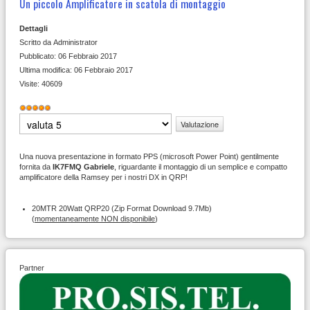
Un piccolo Amplificatore in scatola di montaggio
Dettagli
Scritto da
Administrator
Pubblicato: 06 Febbraio 2017
Ultima modifica: 06 Febbraio 2017
Visite: 40609
Valutazione
attuale:
5
/
5
Valuta
Una nuova presentazione in formato PPS (microsoft Power Point) gentilmente
fornita da
IK7FMQ Gabriele
, riguardante il montaggio di un semplice e compatto
amplificatore della Ramsey per i nostri DX in QRP!
20MTR 20Watt QRP20 (Zip Format Download 9.7Mb)
(
momentaneamente NON disponibile
)
Partner