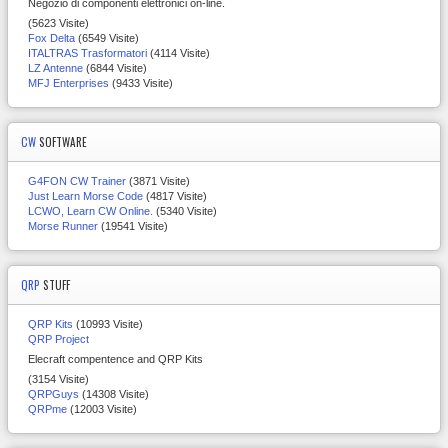
Negozio di componenti elettronici on-line.
(5623 Visite)
Fox Delta
(6549 Visite)
ITALTRAS Trasformatori
(4114 Visite)
LZ Antenne
(6844 Visite)
MFJ Enterprises
(9433 Visite)
CW
SOFTWARE
G4FON CW Trainer
(3871 Visite)
Just Learn Morse Code
(4817 Visite)
LCWO, Learn CW Online.
(5340 Visite)
Morse Runner
(19541 Visite)
QRP
STUFF
QRP Kits
(10993 Visite)
QRP Project
Elecraft compentence and QRP Kits
(3154 Visite)
QRPGuys
(14308 Visite)
QRPme
(12003 Visite)