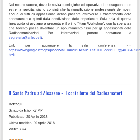
Nel nostro settore, dove le novità tecnlogiche ed operative si susseguono con
estrema rapidità, siamo convinti che la riqualificazione professionale dei nostri
soci e di tutti gli appassionati debba passare attraverso il trasferimento delle
conoscenze e quindi dalla condivisione delle esperienze. Sulla scia di questa
linea guida ci avviamo a presentare il primo "Ham Workshop", con la speranza
che l'evento possa diventare un appuntamento fisso per gli appassionati delle
Radiocomunicazioni. Per informazioni potrete contattare la
segreteria@arilecce.it
.
Link per raggiungere la sala conferenza >>>
https://www.google.it/maps/place/Via+Daniele+Achille,+73100+Lecce+LE/@40.3645
hl=it
Il Santo Padre ad Alessano - il contributo dei Radioamatori
Dettagli
Scritto da
Icilio IK7IMP
Pubblicato: 20 Aprile 2018
Ultima modifica: 20 Aprile 2018
Visite: 3874