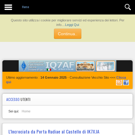
Contatti
Home
Questo sito utilizza i cookie per migliorare servizi ed esperienza dei lettori. Per
info....
Leggi Qui
Continua..
Ultimo aggiornamento :
14 Gennaio 2025
- Consultazione Vecchio Sito <<<
Clicca
qui
ACCESSO
UTENTI
Sei qui:
Home
L'Incrociata da Porta Rudiae al Castello di IK7XJA