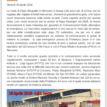
Valutazione
attuale:
5
/
5
Venerdì 20 Aprile 2018
La visita di Papa Bergoglio in Alessano è durata solo poco più di un'ora, ma ha
regalato alle migliaia di fedeli intervenuti, momenti di grandissima gioia, che siamo
sicuri rimarrano impressi nella mente di tanti. Come saprete anche per questa
visita, così come avvenne per la venuta di Papa Ratzinger nel 2008, la nostra
Associazione è stata chiamata per garantire le Comunicazioni Radio alternative
di emergenza. La macchina organizzatrice si era messa in moto già da tempo,
per via delle complicazioni nate dopo l'11 settembre, ma per noi è stato
relativamente semplice organizzare un sistema di comunicazioni in grado di
mettere in contatto : la sala emergenze presso la Prefettura (dove vi è una
nostra postazione oramai da una trentina di anni a questa parte), con la sala
operativa del 118 presso il Vito Fazzi e con il Posto Medico Avanzato (P.M.A.) in
Alessano.
Tutto si è svolto secondo quanto previsto e le comunicazioni sono avvenute
regolarmente, nonostante i quasi 60 Km. di distanza. I ringraziamenti vanno
inoltrati a : Luigi Liguori IK7YTQ che con il suo costante impegno ha dimostrato
ancora una volta che le difficoltà nascono per essere superate, ancora ringrazio
Antonio Bortone IU7GTP di Corsano, Paolo Margheriti IU7IHG, Massimo Maci
IZ7NNE, Marco Fiore IZ7CDE ed Alfredo De Nisi IK7JWX. Un saluto particolare
va anche rivolto ai Dottori Maurizio Scardia e Daniele Antonaci del 118 di Lecce,
ma soprattutto al personale della Prefettura di Lecce con il quale oramai abbiamo
stretto un rapporto di reciprca amicizia.