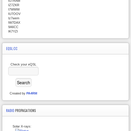
IU7RAM
IZ7ZKR
I7WWW
IU7OOV
Iz7wem
IW7DAX
9A6CC
IK7YZI
EQSL.CC
Check your eQSL
Created by
PA4RM
RADIO
PROPAGATIONS
Solar X-rays: