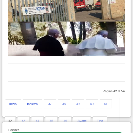
Pagina 42 di 54
Inizio
Indietro
37
38
39
40
41
42
43
44
45
46
Avanti
Fine
Partner