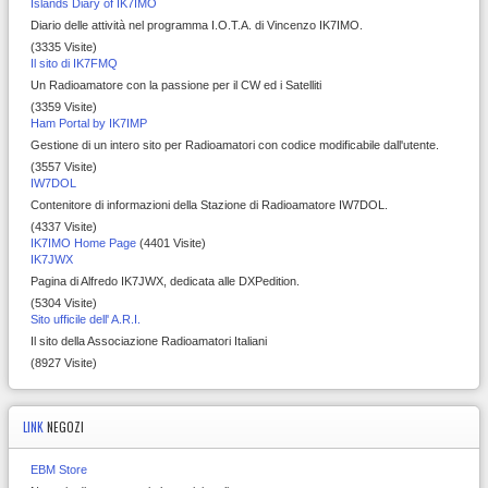
Islands Diary of IK7IMO
Diario delle attività nel programma I.O.T.A. di Vincenzo IK7IMO.
(3335 Visite)
Il sito di IK7FMQ
Un Radioamatore con la passione per il CW ed i Satelliti
(3359 Visite)
Ham Portal by IK7IMP
Gestione di un intero sito per Radioamatori con codice modificabile dall'utente.
(3557 Visite)
IW7DOL
Contenitore di informazioni della Stazione di Radioamatore IW7DOL.
(4337 Visite)
IK7IMO Home Page
(4401 Visite)
IK7JWX
Pagina di Alfredo IK7JWX, dedicata alle DXPedition.
(5304 Visite)
Sito ufficile dell' A.R.I.
Il sito della Associazione Radioamatori Italiani
(8927 Visite)
LINK
NEGOZI
EBM Store