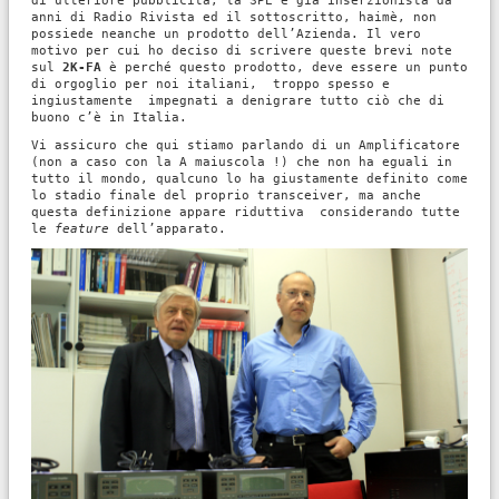
di ulteriore pubblicità, la SPE è già inserzionista da
anni di Radio Rivista ed il sottoscritto, haimè, non
possiede neanche un prodotto dell’Azienda. Il vero
motivo per cui ho deciso di scrivere queste brevi note
sul
2K-FA
è perché questo prodotto, deve essere un punto
di orgoglio per noi italiani, troppo spesso e
ingiustamente impegnati a denigrare tutto ciò che di
buono c’è in Italia.
Vi assicuro che qui stiamo parlando di un Amplificatore
(non a caso con la A maiuscola !) che non ha eguali in
tutto il mondo, qualcuno lo ha giustamente definito come
lo stadio finale del proprio transceiver, ma anche
questa definizione appare riduttiva considerando tutte
le
feature
dell’apparato.