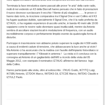
Terminata la fase introduttiva siamo passati alle prove “in aria” della varie radio,
molti di noi vedendo un K3 della Elecraft hanno pensato che in fatto di prestazioni
il nuovo dovesse surclassare il vecchio ! Niente di più sbagliato……. le prove ci
hanno dato torto, la ricezione comparativa tra il Signal One e vari Collins ed il K3
ha fugato qualsiasi dubbio, specialmente il Signal One, che è la radio preferita da
IZ7AUG, ci ha regalato esperienze di ascolto uniche, in banda 40 metri alle 19:00
sappiamo come le nostre radio diventano quasi inutilizzabili, mentre da Antonio
sembra di ascoltare stazioni locali in modulazione di frequenza, con un audio
incredibilmente corposo e perfettamente limpido esente da qualsivoglia forma di
disturbo.
Purtroppo in trasmissione non abbiamo potuto superare la soglia dei 4.558 watts
a causa di evidenti cadute di tensione, che abbassavano la luce anche ai vicini !
Ma Antonio ci ha assicurato che la mattina con l’ausilio dell’impianto fotovoltaico si
superano tranquillamente i 7 Kilowatt in antenna ! La visita si è conclusa con la
consegna ad Antonio di un gagliardetto dell’ARI a ricordo della visita del 05
Maggio 2012, con stampato il nominativo IZ7AUG all’interno del famoso logo
della Collins.
Hanno partecipato alla visita, oltre al sottoscritto : I7KUG Guido, IK7YTQ Luigi,
IK7SBU Antonio, IZ7DOK Marco, IW7DKS Gil, IZ7CDE Marco, IW7DIG Claudio e
IZ7ULZ Paolo.