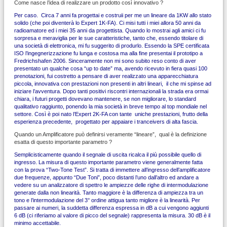
Come nasce l’idea di realizzare un prodotto così innovativo ?
Per caso. Circa 7 anni fa progettai e costruii per me un lineare da 1KW allo stato
solido (che poi diventerà lo Expert 1K-FA). Ci misi tutti i miei allora 50 anni da
radioamatore ed i miei 35 anni da progettista. Quando lo mostrai agli amici ci fu
sorpresa e meraviglia per le sue caratteristiche, tanto che, essendo titolare di
una società di elettronica, mi fu suggerito di produrlo. Essendo la SPE certificata
ISO l’ingegnerizzazione fu lunga e costosa ma alla fine presentai il prototipo a
Fredrichshafen 2006. Sinceramente non mi sono subito reso conto di aver
presentato un qualche cosa “up to date” ma, avendo ricevuto in fiera quasi 100
prenotazioni, fui costretto a pensare di aver realizzato una apparecchiatura
piccola, innovativa con prestazioni non presenti in altri lineari, il che mi spinse ad
iniziare l’avventura. Dopo tanti positivi riscontri internazionali la strada era ormai
chiara, i futuri progetti dovevano mantenere, se non migliorare, lo standard
qualitativo raggiunto, ponendo la mia società in breve tempo al top mondiale nel
settore. Così è poi nato l’Expert 2K-FA con tante uniche prestazioni, frutto della
esperienza precedente, progettato per appaiare i tranceivers di alta fascia.
Quando un Amplificatore può definirsi veramente “lineare”, qual è la definizione
esatta di questo importante parametro ?
Semplicisticamente quando il segnale di uscita ricalca il più possibile quello di
ingresso. La misura di questo importante parametro viene generalmente fatta
con la prova “Two-Tone Test”. Si tratta di immettere all’ingresso dell’amplificatore
due frequenze, appunto “Due Toni”, poco distanti l’uno dall’altro ed andare a
vedere su un analizzatore di spettro le ampiezze delle righe di intermodulazione
generate dalla non linearità. Tanto maggiore è la differenza di ampiezza tra un
tono e l’intermodulazione del 3° ordine attigua tanto migliore è la linearità. Per
passare ai numeri, la suddetta differenza espressa in dB a cui vengono aggiunti
6 dB (ci riferiamo al valore di picco del segnale) rappresenta la misura. 30 dB è il
minimo accettabile.