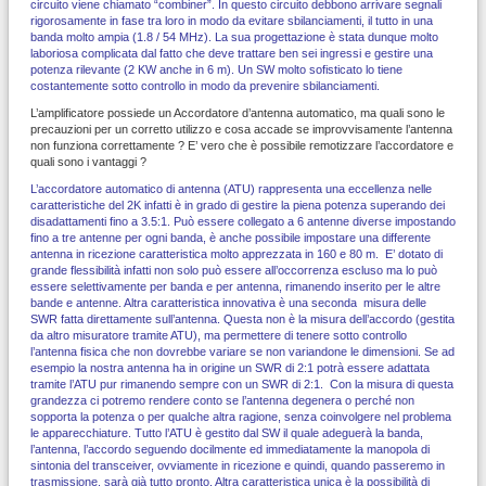
circuito viene chiamato “combiner”. In questo circuito debbono arrivare segnali
rigorosamente in fase tra loro in modo da evitare sbilanciamenti, il tutto in una
banda molto ampia (1.8 / 54 MHz). La sua progettazione è stata dunque molto
laboriosa complicata dal fatto che deve trattare ben sei ingressi e gestire una
potenza rilevante (2 KW anche in 6 m). Un SW molto sofisticato lo tiene
costantemente sotto controllo in modo da prevenire sbilanciamenti.
L’amplificatore possiede un Accordatore d’antenna automatico, ma quali sono le
precauzioni per un corretto utilizzo e cosa accade se improvvisamente l’antenna
non funziona correttamente ? E’ vero che è possibile remotizzare l’accordatore e
quali sono i vantaggi ?
L’accordatore automatico di antenna (ATU) rappresenta una eccellenza nelle
caratteristiche del 2K infatti è in grado di gestire la piena potenza superando dei
disadattamenti fino a 3.5:1. Può essere collegato a 6 antenne diverse impostando
fino a tre antenne per ogni banda, è anche possibile impostare una differente
antenna in ricezione caratteristica molto apprezzata in 160 e 80 m. E’ dotato di
grande flessibilità infatti non solo può essere all’occorrenza escluso ma lo può
essere selettivamente per banda e per antenna, rimanendo inserito per le altre
bande e antenne. Altra caratteristica innovativa è una seconda misura delle
SWR fatta direttamente sull’antenna. Questa non è la misura dell’accordo (gestita
da altro misuratore tramite ATU), ma permettere di tenere sotto controllo
l’antenna fisica che non dovrebbe variare se non variandone le dimensioni. Se ad
esempio la nostra antenna ha in origine un SWR di 2:1 potrà essere adattata
tramite l’ATU pur rimanendo sempre con un SWR di 2:1. Con la misura di questa
grandezza ci potremo rendere conto se l’antenna degenera o perché non
sopporta la potenza o per qualche altra ragione, senza coinvolgere nel problema
le apparecchiature. Tutto l’ATU è gestito dal SW il quale adeguerà la banda,
l’antenna, l’accordo seguendo docilmente ed immediatamente la manopola di
sintonia del transceiver, ovviamente in ricezione e quindi, quando passeremo in
trasmissione, sarà già tutto pronto. Altra caratteristica unica è la possibilità di