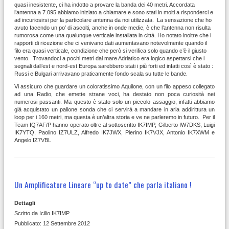
quasi inesistente, ci ha indotto a provare la banda dei 40 metri. Accordata
l’antenna a 7.095 abbiamo iniziato a chiamare e sono stati in molti a risponderci e
ad incuriosirsi per la particolare antenna da noi utilizzata. La sensazione che ho
avuto facendo un po’ di ascolti, anche in onde medie, è che l’antenna non risulta
rumorosa come una qualunque verticale installata in città. Ho notato inoltre che i
rapporti di ricezione che ci venivano dati aumentavano notevolmente quando il
filo era quasi verticale, condizione che però si verifica solo quando c’è il giusto
vento. Trovandoci a pochi metri dal mare Adriatico era logico aspettarsi che i
segnali dall’est e nord-est Europa sarebbero stati i più forti ed infatti così è stato :
Russi e Bulgari arrivavano praticamente fondo scala su tutte le bande.
Vi assicuro che guardare un coloratissimo Aquilone, con un filo appeso collegato
ad una Radio, che emette strane voci, ha destato non poca curiosità nei
numerosi passanti. Ma questo è stato solo un piccolo assaggio, infatti abbiamo
già acquistato un pallone sonda che ci servirà a mandare in aria addirittura un
loop per i 160 metri, ma questa è un’altra storia e ve ne parleremo in futuro. Per il
Team IQ7AF/P hanno operato oltre al sottoscritto IK7IMP, Gilberto IW7DKS, Luigi
IK7YTQ, Paolino IZ7ULZ, Alfredo IK7JWX, Pierino IK7VJX, Antonio IK7XWM e
Angelo IZ7VBL
Un Amplificatore Lineare “up to date” che parla italiano !
Dettagli
Scritto da
Icilio IK7IMP
Pubblicato: 12 Settembre 2012