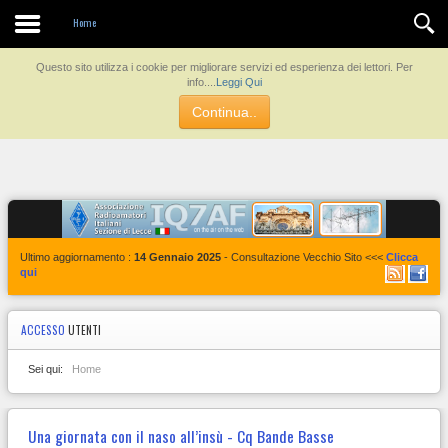
Contatti
Home
Questo sito utilizza i cookie per migliorare servizi ed esperienza dei lettori. Per
info....
Leggi Qui
Continua..
Ultimo aggiornamento :
14 Gennaio 2025
- Consultazione Vecchio Sito <<<
Clicca
qui
ACCESSO
UTENTI
Sei qui:
Home
Una giornata con il naso all’insù - Cq Bande Basse