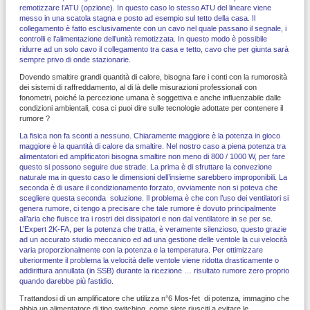
remotizzare l’ATU (opzione). In questo caso lo stesso ATU del lineare viene
messo in una scatola stagna e posto ad esempio sul tetto della casa. Il
collegamento è fatto esclusivamente con un cavo nel quale passano il segnale, i
controlli e l’alimentazione dell’unità remotizzata. In questo modo è possibile
ridurre ad un solo cavo il collegamento tra casa e tetto, cavo che per giunta sarà
sempre privo di onde stazionarie.
Dovendo smaltire grandi quantità di calore, bisogna fare i conti con la rumorosità
dei sistemi di raffreddamento, al di là delle misurazioni professionali con
fonometri, poiché la percezione umana è soggettiva e anche influenzabile dalle
condizioni ambientali, cosa ci puoi dire sulle tecnologie adottate per contenere il
rumore ?
La fisica non fa sconti a nessuno. Chiaramente maggiore è la potenza in gioco
maggiore è la quantità di calore da smaltire. Nel nostro caso a piena potenza tra
alimentatori ed amplificatori bisogna smaltire non meno di 800 / 1000 W, per fare
questo si possono seguire due strade. La prima è di sfruttare la convezione
naturale ma in questo caso le dimensioni dell’insieme sarebbero improponibili. La
seconda è di usare il condizionamento forzato, ovviamente non si poteva che
scegliere questa seconda soluzione. Il problema è che con l’uso dei ventilatori si
genera rumore, ci tengo a precisare che tale rumore è dovuto principalmente
all’aria che fluisce tra i rostri dei dissipatori e non dal ventilatore in se per se.
L’Expert 2K-FA, per la potenza che tratta, è veramente silenzioso, questo grazie
ad un accurato studio meccanico ed ad una gestione delle ventole la cui velocità
varia proporzionalmente con la potenza e la temperatura. Per ottimizzare
ulteriormente il problema la velocità delle ventole viene ridotta drasticamente o
addirittura annullata (in SSB) durante la ricezione … risultato rumore zero proprio
quando darebbe più fastidio.
Trattandosi di un amplificatore che utilizza n°6 Mos-fet di potenza, immagino che
abbia un alimentatore di tipo switching, come siete riusciti a evitare le