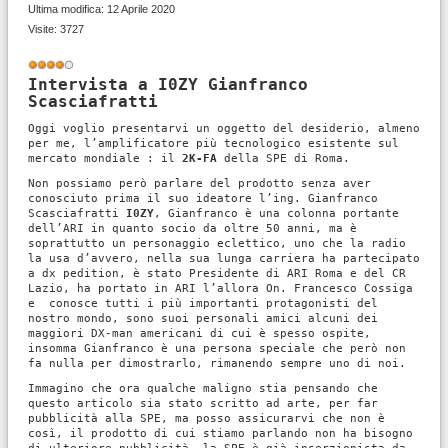
Ultima modifica: 12 Aprile 2020
Visite: 3727
Valutazione
attuale:
4
/
5
Intervista a I0ZY Gianfranco
Scasciafratti
Oggi voglio presentarvi un oggetto del desiderio, almeno
per me, l’amplificatore più tecnologico esistente sul
mercato mondiale : il
2K-FA
della SPE di Roma.
Non possiamo però parlare del prodotto senza aver
conosciuto prima il suo ideatore l’ing. Gianfranco
Scasciafratti
I0ZY
, Gianfranco è una colonna portante
dell’ARI in quanto socio da oltre 50 anni, ma è
soprattutto un personaggio eclettico, uno che la radio
la usa d’avvero, nella sua lunga carriera ha partecipato
a dx pedition, è stato Presidente di ARI Roma e del CR
Lazio, ha portato in ARI l’allora On. Francesco Cossiga
e conosce tutti i più importanti protagonisti del
nostro mondo, sono suoi personali amici alcuni dei
maggiori DX-man americani di cui è spesso ospite,
insomma Gianfranco è una persona speciale che però non
fa nulla per dimostrarlo, rimanendo sempre uno di noi.
Immagino che ora qualche maligno stia pensando che
questo articolo sia stato scritto ad arte, per far
pubblicità alla SPE, ma posso assicurarvi che non è
così, il prodotto di cui stiamo parlando non ha bisogno