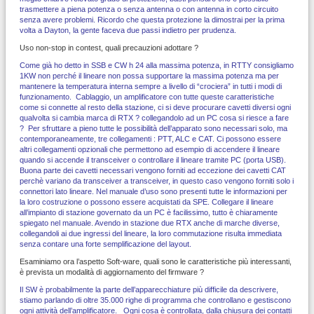
trasmettere a piena potenza o senza antenna o con antenna in corto circuito
senza avere problemi. Ricordo che questa protezione la dimostrai per la prima
volta a Dayton, la gente faceva due passi indietro per prudenza.
Uso non-stop in contest, quali precauzioni adottare ?
Come già ho detto in SSB e CW h 24 alla massima potenza, in RTTY consigliamo
1KW non perché il lineare non possa supportare la massima potenza ma per
mantenere la temperatura interna sempre a livello di “crociera” in tutti i modi di
funzionamento. Cablaggio, un amplificatore con tutte queste caratteristiche
come si connette al resto della stazione, ci si deve procurare cavetti diversi ogni
qualvolta si cambia marca di RTX ? collegandolo ad un PC cosa si riesce a fare
? Per sfruttare a pieno tutte le possibilità dell’apparato sono necessari solo, ma
contemporaneamente, tre collegamenti : PTT, ALC e CAT. Ci possono essere
altri collegamenti opzionali che permettono ad esempio di accendere il lineare
quando si accende il transceiver o controllare il lineare tramite PC (porta USB).
Buona parte dei cavetti necessari vengono forniti ad eccezione dei cavetti CAT
perchè variano da transceiver a transceiver, in questo caso vengono forniti solo i
connettori lato lineare. Nel manuale d’uso sono presenti tutte le informazioni per
la loro costruzione o possono essere acquistati da SPE. Collegare il lineare
all’impianto di stazione governato da un PC è facilissimo, tutto è chiaramente
spiegato nel manuale. Avendo in stazione due RTX anche di marche diverse,
collegandoli ai due ingressi del lineare, la loro commutazione risulta immediata
senza contare una forte semplificazione del layout.
Esaminiamo ora l’aspetto Soft-ware, quali sono le caratteristiche più interessanti,
è prevista un modalità di aggiornamento del firmware ?
Il SW è probabilmente la parte dell’apparecchiature più difficile da descrivere,
stiamo parlando di oltre 35.000 righe di programma che controllano e gestiscono
ogni attività dell’amplificatore. Ogni cosa è controllata, dalla chiusura dei contatti