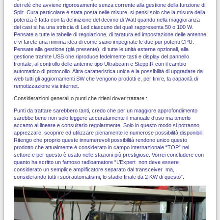
dei relè che avviene rigorosamente senza corrente alla gestione della funzione di
Split. Cura particolare è stata posta nelle misure, si pensi solo che la misura della
potenza è fatta con la definizione del decimo di Watt quando nella maggioranza
dei casi si ha una striscia di Led ciascuno dei quali rappresenta 50 o 100 W.
Pensate a tutte le tabelle di regolazione, di taratura ed impostazione delle antenne
e vi farete una minima idea di come siano impegnate le due pur potenti CPU.
Pensate alla gestione (già presente), di tutte le unità esterne opzionali, alla
gestione tramite USB che riproduce fedelmente tasti e display del pannello
frontale, al controllo delle antenne tipo Ultrabeam e SteppIR con il cambio
automatico di protocollo. Altra caratteristica unica è la possibilità di upgradare da
web tutti gli aggiornamenti SW che vengono prodotti e, per finire, la capacità di
remotizzazione via internet.
Considerazioni generali o punti che ritieni dover trattare :
Punti da trattare sarebbero tanti, credo che per un maggiore approfondimento
sarebbe bene non solo leggere accuratamente il manuale d’uso ma tenerlo
accanto al lineare e consultarlo regolarmente. Solo in questo modo si potranno
apprezzare, scoprire ed utilizzare pienamente le numerose possibilità disponibili.
Ritengo che proprio queste innumerevoli possibilità rendono unico questo
prodotto che attualmente è considerato in campo internazionale “TOP” nel
settore e per questo è usato nelle stazioni più prestigiose. Vorrei concludere con
quanto ha scritto un famoso radioamatore “L’Expert non deve essere
considerato un semplice amplificatore separato dal transceiver ma,
considerando tutti i suoi automatismi, lo stadio finale da 2 KW di questo”.