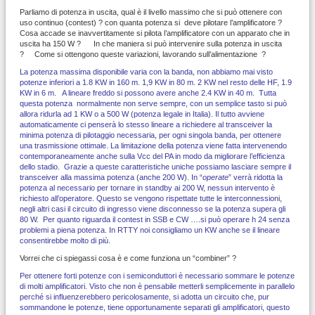
Parliamo di potenza in uscita, qual è il livello massimo che si può ottenere con
uso continuo (contest) ? con quanta potenza si deve pilotare l’amplificatore ?
Cosa accade se inavvertitamente si pilota l’amplificatore con un apparato che in
uscita ha 150 W ? In che maniera si può intervenire sulla potenza in uscita
? Come si ottengono queste variazioni, lavorando sull’alimentazione ?
La potenza massima disponibile varia con la banda, non abbiamo mai visto
potenze inferiori a 1.8 KW in 160 m. 1,9 KW in 80 m. 2 KW nel resto delle HF, 1.9
KW in 6 m. A lineare freddo si possono avere anche 2.4 KW in 40 m. Tutta
questa potenza normalmente non serve sempre, con un semplice tasto si può
allora ridurla ad 1 KW o a 500 W (potenza legale in Italia). Il tutto avviene
automaticamente ci penserà lo stesso lineare a richiedere al transceiver la
minima potenza di pilotaggio necessaria, per ogni singola banda, per ottenere
una trasmissione ottimale. La limitazione della potenza viene fatta intervenendo
contemporaneamente anche sulla Vcc del PA in modo da migliorare l’efficienza
dello stadio. Grazie a queste caratteristiche uniche possiamo lasciare sempre il
transceiver alla massima potenza (anche 200 W). In “
operate
” verrà ridotta la
potenza al necessario per tornare in standby ai 200 W, nessun intervento è
richiesto all’operatore. Questo se vengono rispettate tutte le interconnessioni,
negli altri casi il circuito di ingresso viene disconnesso se la potenza supera gli
80 W. Per quanto riguarda il contest in SSB e CW ….si può operare h 24 senza
problemi a piena potenza. In RTTY noi consigliamo un KW anche se il lineare
consentirebbe molto di più.
Vorrei che ci spiegassi cosa è e come funziona un “combiner” ?
Per ottenere forti potenze con i semiconduttori è necessario sommare le potenze
di molti amplificatori. Visto che non è pensabile metterli semplicemente in parallelo
perché si influenzerebbero pericolosamente, si adotta un circuito che, pur
sommandone le potenze, tiene opportunamente separati gli amplificatori, questo