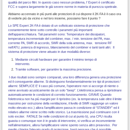
qualità del parco filtri. In questo caso nessun problema, l’ Expert è certificato
FCC e supera largamente le già severe norme in materia di purezza spettrale.
Abbiamo accennato in più punti alle protezioni di cui dispone il 2K-FA è il caso ora
di vederle più da vicino e nel loro insieme, possiamo fare il punto ?
Lo SPE Expert 2K-FA è dotato di un sofisticato sistema di protezione che
costantemente tiene sotto controllo i parametri più importanti
dell’apparecchiatura. Tali parametri sono: Temperature dei dissipatori,
temperatura incrementale del combiner, max. / min. tensione del PA, max.
corrente PA, SWR di accordo, SWR della sola antenna, max. tensione RF
nell’ATU, potenza di ingresso, bilanciamento del combiner e tanti tanti altri. Il
sistema di protezione viene attuato in due modalità diverse:
Mediante circuiti hardware per garantire il minimo tempo di
intervento.
Tramite software, per garantire la massima precisione.
I due risultati sono sempre comparati, una loro differenza genera una protezione
ed il conseguente allarme. Si distinguono fondamentalmente tre tipi di protezioni /
allarmi: SEMPLICE E’ il caso più comune, l’operatore non si accorge di niente o
viene avvisato acusticamente da un solo “beep”. L’elettronica pensa a ripristinare
automaticamente le condizioni di corretto funzionamento. GRAVE Quando
l’elettronica non ha più margini per il ripristino (es. la temperatura sale oltre il limite
massimo per ostruzione della ventilazione, il livello di SWR raggiunge un valore
molto elevato ecc.) allora l’amplificatore passa in condizione di “STANDBY” ed il
relativo allarme viene scritto nello storico. La trasmissione può continuare con il
solo exciter. FATALE Se nelle condizioni di cui al punto b), una CPU risulta
guasta o comunque non è in grado di intervenire, si verifica un inconveniente
nell’alimentatore, allora l’amplificatore viene spento senza altro preavviso. Per
meglio chiarire l’elevato grado di protezione, basti pensare che è possibile