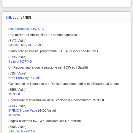
LINK
SOCI E AMICI
Sito personale di IK7XJA
Una miniera di informazioni sul mondo hamradio
(3172 Visite)
Islands Diary of IK7IMO
Diario delle attività nel programma I.O.T.A. di Vincenzo IK7IMO.
(3335 Visite)
Il sito di IK7FMQ
Un Radioamatore con la passione per il CW ed i Satelliti
(3354 Visite)
Ham Portal by IK7IMP
Gestione di un intero sito per Radioamatori con codice modificabile dall'utente.
(3556 Visite)
IW7DOL
Contenitore di informazioni della Stazione di Radioamatore IW7DOL.
(4333 Visite)
IK7IMO Home Page
(4400 Visite)
IK7JWX
Pagina di Alfredo IK7JWX, dedicata alle DXPedition.
(5303 Visite)
Sito ufficile dell' A.R.I.