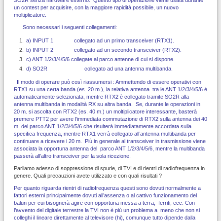
un contest per acquisire, con la maggiore rapidità possibile, un nuovo
moltiplicatore.
Sono necessari i seguenti collegamenti:
a) INPUT 1 collegato ad un primo transceiver (RTX1).
b) INPUT 2 collegato ad un secondo transceiver (RTX2).
c) ANT 1/2/3/4/5/6 collegate al parco antenne di cui si dispone.
d) SO2R collegato ad una antenna multibanda.
Il modo di operare può così riassumersi : Ammettendo di essere operativi con
RTX1 su una certa banda (es. 20 m.), la relativa antenna tra le ANT 1/2/3/4/5/6 è
automaticamente selezionata, mentre RTX2 è collegato tramite SO2R alla
antenna multibanda in modalità RX su altra banda. Se, durante le operazioni in
20 m. si ascolta con RTX2 (es. 40 m.) un moltiplicatore interessante, basterà
premere PTT2 per avere l’immediata commutazione di RTX2 sulla antenna dei 40
m. del parco ANT 1/2/3/4/5/6 che risulterà immediatamente accordata sulla
specifica frequenza, mentre RTX1 verrà collegato all’antenna multibanda per
continuare a ricevere i 20 m. Più in generale al transceiver in trasmissione viene
associata la opportuna antenna del parco ANT 1/2/3/4/5/6, mentre la multibanda
passerà all’altro transceiver per la sola ricezione.
Parliamo adesso di soppressione di spurie, di TVI e di rientri di radiofrequenza in
genere. Quali precauzioni avete utilizzato e con quali risultati ?
Per quanto riguarda rientri di radiofrequenza questi sono dovuti normalmente a
fattori esterni principalmente dovuti all’assenza o al cattivo funzionamento del
balun per cui bisognerà agire con opportuna messa a terra, ferriti, ecc. Con
l’avvento del digitale terrestre la TVI non è più un problema a meno che non si
colleghi il lineare direttamente al televisore (hi), comunque tutto dipende dalla