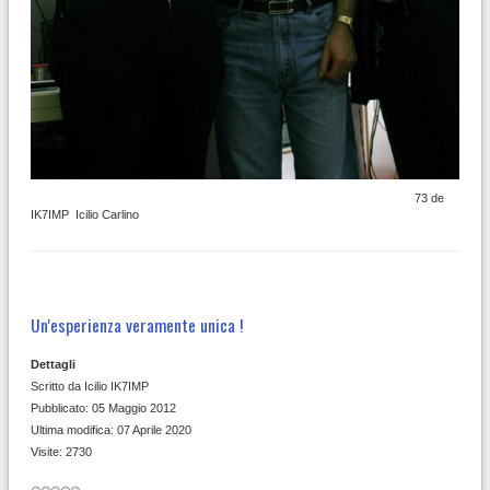
73 de
IK7IMP Icilio Carlino
Un'esperienza veramente unica !
Dettagli
Scritto da
Icilio IK7IMP
Pubblicato: 05 Maggio 2012
Ultima modifica: 07 Aprile 2020
Visite: 2730