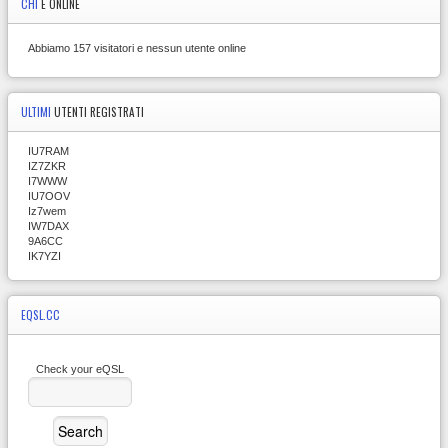
CHI
È ONLINE
Abbiamo 157 visitatori e nessun utente online
ULTIMI
UTENTI REGISTRATI
IU7RAM
IZ7ZKR
I7WWW
IU7OOV
Iz7wem
IW7DAX
9A6CC
IK7YZI
EQSL.CC
Check your eQSL