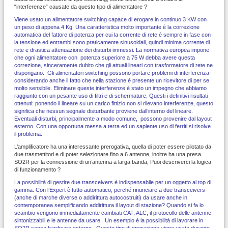
“interferenze” causate da questo tipo di alimentatore ?
Viene usato un alimentatore switching capace di erogare in continuo 3 KW con
un peso di appena 4 Kg. Una caratteristica molto importante è la correzione
automatica del fattore di potenza per cui la corrente di rete è sempre in fase con
la tensione ed entrambi sono praticamente sinusoidali, quindi minima corrente di
rete e drastica attenuazione dei disturbi immessi. La normativa europea impone
che ogni alimentatore con potenza superiore a 75 W debba avere questa
correzione, sinceramente dubito che gli attuali lineari con trasformatore di rete ne
dispongano. Gli alimentatori switching possono portare problemi di interferenza
considerando anche il fatto che nella stazione è presente un ricevitore di per se
molto sensibile. Eliminare queste interferenze è stato un impegno che abbiamo
raggiunto con un pesante uso di filtri e di schermature. Questi i definitivi risultati
ottenuti: ponendo il lineare su un carico fittizio non si rilevano interferenze, questo
significa che nessun segnale disturbante proviene dall’interno del lineare.
Eventuali disturbi, principalmente a modo comune, possono provenire dal layout
esterno. Con una opportuna messa a terra ed un sapiente uso di ferriti si risolve
il problema.
L’amplificatore ha una interessante prerogativa, quella di poter essere pilotato da
due trasmettitori e di poter selezionare fino a 6 antenne, inoltre ha una presa
SO2R per la connessione di un’antenna a larga banda, Puoi descriverci la logica
di funzionamento ?
La possibilità di gestire due transceivers è indispensabile per un oggetto al top di
gamma. Con l’Expert è tutto automatico, perché rinunciare a due transceivers
(anche di marche diverse o addirittura autocostruiti) da usare anche in
contemporanea semplificando addirittura il layout di stazione? Quando si fa lo
scambio vengono immediatamente cambiati CAT, ALC, il protocollo delle antenne
sintonizzabili e le antenne da usare. Un esempio è la possibilità di lavorare in
SO2R senza hardware esterno. Questo tipo di operazione viene usata durante