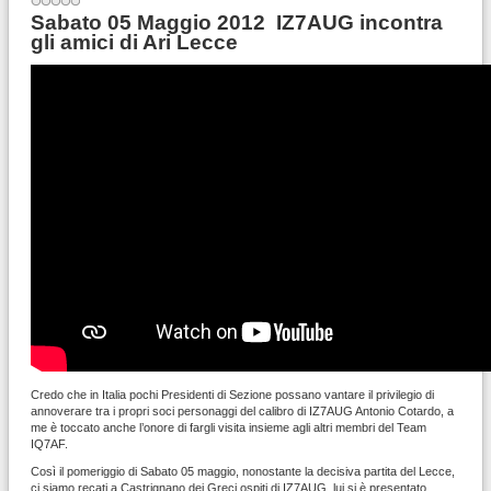
Sabato 05 Maggio 2012 IZ7AUG incontra
gli amici di Ari Lecce
Credo che in Italia pochi Presidenti di Sezione possano vantare il privilegio di
annoverare tra i propri soci personaggi del calibro di IZ7AUG Antonio Cotardo, a
me è toccato anche l’onore di fargli visita insieme agli altri membri del Team
IQ7AF.
Così il pomeriggio di Sabato 05 maggio, nonostante la decisiva partita del Lecce,
ci siamo recati a Castrignano dei Greci ospiti di IZ7AUG, lui si è presentato