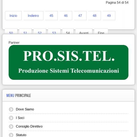
Pagina 54 di 54
Inizio
Indietro
45
46
47
48
49
50
51
52
53
54
Avanti
Fine
Partner
MENU
PRINCIPALE
Dove Siamo
I Soci
Consiglio Direttivo
Statuto