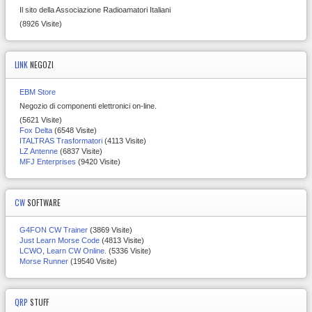
Il sito della Associazione Radioamatori Italiani
(8926 Visite)
LINK
NEGOZI
EBM Store
Negozio di componenti elettronici on-line.
(5621 Visite)
Fox Delta
(6548 Visite)
ITALTRAS Trasformatori
(4113 Visite)
LZ Antenne
(6837 Visite)
MFJ Enterprises
(9420 Visite)
CW
SOFTWARE
G4FON CW Trainer
(3869 Visite)
Just Learn Morse Code
(4813 Visite)
LCWO, Learn CW Online.
(5336 Visite)
Morse Runner
(19540 Visite)
QRP
STUFF