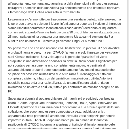
all’appuntamento con una auto americana dalla dimensioni a dir poco esagerate,
nell’aprirci il cancello della sua villetta già abbiamo notato che l’inferriata riportava
il famoso logo della Collins realizzato in ferro battuto.
Le premesse c’erano tutte per trascorrere una serata in perfetto stile yankee, ma
le sorprese stavano solo per iniziare, infatti appena superato il vialetto di ingresso
siamo rimasti letteralmente incantati con il naso all’insù cercando di inquadrare
con un solo sguardo l’enorme traliccio circa 90 cm. di lato per un altezza di circa
25 metri sulla cui cima svettava una imponente Ultrabeam 4 elementi da 7 a
50MHz con un boom di 10 metri e gli elementi lunghi 21,5 metri l’uno !
Voi penserete che con una antenna così basterebbe un piccolo 817 per divertirsi
e probabilmente è vero, ma per IZ7AUG l’antenna è solo il mezzo per veicolare i
suoi Kilowatt nell’etere. Una volta aperta la porta del “paradiso” si viene
catapultati in una dimensione sconosciuta dove la Radio perde il significato per
noi scontato per assumerne uno completamente nuovo, le centinaia di
apparecchiature presenti sono tutte perfettamente funzionanti, ma quello che
stupisce chi possiede al massimo due o tre radio è il cablaggio di tutto quel
complesso sistema, infatti con dei geniali commutatori costruiti da Antonio è
possibile passare da una radio all’altra, da un amplificatore all’altro, da un
microfono ad un altro e così via, tutto è poi controllato da monitor collegati ad un
PC.
Superata la sbornia di apparecchiature dai marchi più prestigiosi, per brevità
citerò : Collins, Signal One, Hallicrafters, Johnson, Drake, Alpha, Sherwood ed
Elecraft; il padrone di casa inizia con il raccontare la sua storia e quella della sua
collezione, che scopriamo essere composta da pezzi addirittura unici,
appartenuti a note personalità americane, oltre alle varie peripezie per poterle
importare in Italia. IZ7AUG dopo una breve pausa a base della famosa
pasticceria di IZ7CDE, incomincia a spiegarci i principi di funzionamento delle
varie apparecchiature dimostrando una competenza tecnica fuori dal comune.