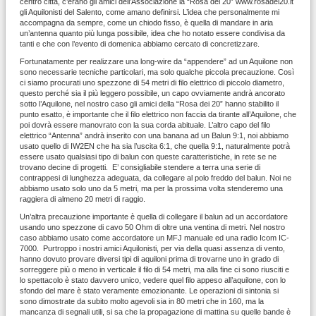
centro città, c’erano gli amici dell’Associazione la “Rosa dei 20” www.rosadei20.it
gli Aquilonisti del Salento, come amano definirsi. L’idea che personalmente mi
accompagna da sempre, come un chiodo fisso, è quella di mandare in aria
un’antenna quanto più lunga possibile, idea che ho notato essere condivisa da
tanti e che con l’evento di domenica abbiamo cercato di concretizzare.
Fortunatamente per realizzare una long-wire da “appendere” ad un Aquilone non
sono necessarie tecniche particolari, ma solo qualche piccola precauzione. Così
ci siamo procurati uno spezzone di 54 metri di filo elettrico di piccolo diametro,
questo perché sia il più leggero possibile, un capo ovviamente andrà ancorato
sotto l’Aquilone, nel nostro caso gli amici della “Rosa dei 20” hanno stabilito il
punto esatto, è importante che il filo elettrico non faccia da tirante all’Aquilone, che
poi dovrà essere manovrato con la sua corda abituale. L’altro capo del filo
elettrico “Antenna” andrà inserito con una banana ad un Balun 9:1, noi abbiamo
usato quello di IW2EN che ha sia l’uscita 6:1, che quella 9:1, naturalmente potrà
essere usato qualsiasi tipo di balun con queste caratteristiche, in rete se ne
trovano decine di progetti. E’ consigliabile stendere a terra una serie di
contrappesi di lunghezza adeguata, da collegare al polo freddo del balun. Noi ne
abbiamo usato solo uno da 5 metri, ma per la prossima volta stenderemo una
raggiera di almeno 20 metri di raggio.
Un’altra precauzione importante è quella di collegare il balun ad un accordatore
usando uno spezzone di cavo 50 Ohm di oltre una ventina di metri. Nel nostro
caso abbiamo usato come accordatore un MFJ manuale ed una radio Icom IC-
7000. Purtroppo i nostri amici Aquilonisti, per via della quasi assenza di vento,
hanno dovuto provare diversi tipi di aquiloni prima di trovarne uno in grado di
sorreggere più o meno in verticale il filo di 54 metri, ma alla fine ci sono riusciti e
lo spettacolo è stato davvero unico, vedere quel filo appeso all’aquilone, con lo
sfondo del mare è stato veramente emozionante. Le operazioni di sintonia si
sono dimostrate da subito molto agevoli sia in 80 metri che in 160, ma la
mancanza di segnali utili, si sa che la propagazione di mattina su quelle bande è